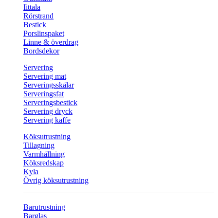
Iittala
Rörstrand
Bestick
Porslinspaket
Linne & överdrag
Bordsdekor
Servering
Servering mat
Serveringsskålar
Serveringsfat
Serveringsbestick
Servering dryck
Servering kaffe
Köksutrustning
Tillagning
Varmhållning
Köksredskap
Kyla
Övrig köksutrustning
Barutrustning
Barglas