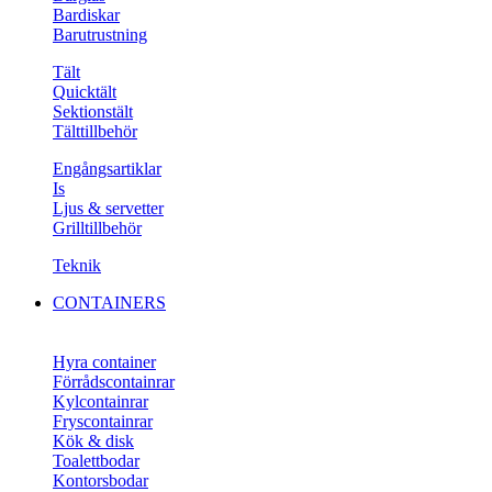
Bardiskar
Barutrustning
Tält
Quicktält
Sektionstält
Tälttillbehör
Engångsartiklar
Is
Ljus & servetter
Grilltillbehör
Teknik
CONTAINERS
Hyra container
Förrådscontainrar
Kylcontainrar
Fryscontainrar
Kök & disk
Toalettbodar
Kontorsbodar