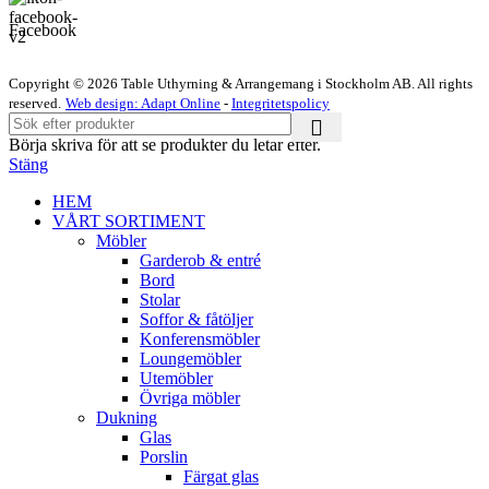
Facebook
Copyright © 2026 Table Uthyrning & Arrangemang i Stockholm AB. All rights
reserved​​.
Web design: Adapt Online
-
Integritetspolicy
Börja skriva för att se produkter du letar efter.
Stäng
HEM
VÅRT SORTIMENT
Möbler
Garderob & entré
Bord
Stolar
Soffor & fåtöljer
Konferensmöbler
Loungemöbler
Utemöbler
Övriga möbler
Dukning
Glas
Porslin
Färgat glas