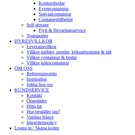
Kontorsbodar
Eventcontainrar
Specialcontainrar
Containertillbehör
Self storage
Flytt & förvaringsservice
Transporter
HYRESVILLKOR
Leveransvillkor
Villkor möbler, porslin, köksutrustning & tält
Villkor containrar & bodar
Villkor kökscontainrar
OM OSS
Referensprojekt
Inspiration
Jobba hos oss
KUNDSERVICE
Kontakt
Öppettider
Hitta hit
Hur beställer jag?
Vanliga frågor
Integritetspolicy
Logga in / Skapa konto