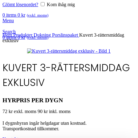
Glömt lösenordet?
Kom ihåg mig
0
items
0
kr
(exkl. moms)
Menu
Search
Hem
Produkter
Dukning
Porslinspaket
Kuvert 3-rättersmiddag
0
items
0
kr
(exkl. moms)
exklusiv
KUVERT 3-RÄTTERSMIDDAG
EXKLUSIV
HYRPRIS PER DYGN
72 kr exkl. moms
90 kr inkl. moms
I dygnshyran ingår helgdagar utan kostnad.
Transportkostnad tillkommer.