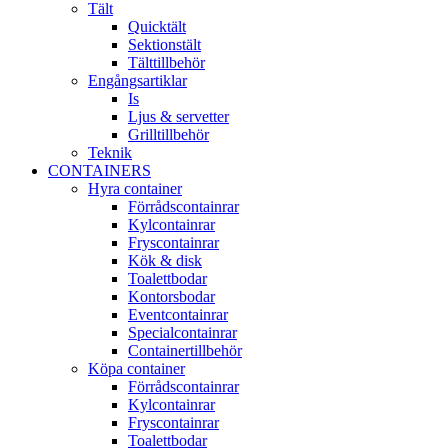
Tält
Quicktält
Sektionstält
Tälttillbehör
Engångsartiklar
Is
Ljus & servetter
Grilltillbehör
Teknik
CONTAINERS
Hyra container
Förrådscontainrar
Kylcontainrar
Fryscontainrar
Kök & disk
Toalettbodar
Kontorsbodar
Eventcontainrar
Specialcontainrar
Containertillbehör
Köpa container
Förrådscontainrar
Kylcontainrar
Fryscontainrar
Toalettbodar