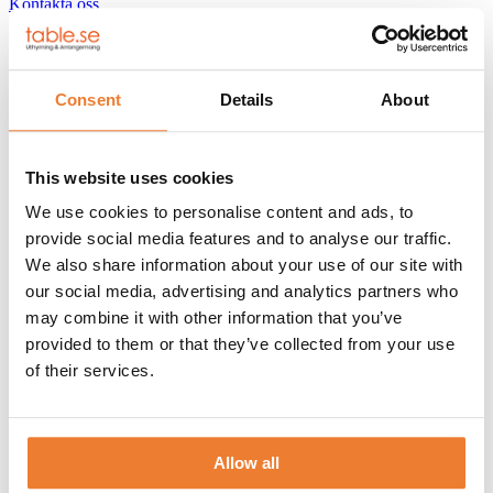
Kontakta oss
Kuvert
3-
Lägg till i varukorg
rättersmiddag
exklusiv
Consent
Details
About
Artikelnr:
6800
mängd
BESKRIVNING
HYRESVILLKOR
This website uses cookies
KUNDTJÄNST
We use cookies to personalise content and ads, to
Komplett kuvert för 3-rätters middag med kaffeservering. Bord,
provide social media features and to analyse our traffic.
stolar, dukar och linne hyrs separat.
We also share information about your use of our site with
INNEHÅLL:
our social media, advertising and analytics partners who
Förrättstallrik 24 cm
may combine it with other information that you’ve
Varmrättstallrik 26 cm
provided to them or that they’ve collected from your use
Desserttallrik 21 cm
Brödassiett 17 cm
of their services.
Vitvinsglas Impulse 33 cl
Rödvinsglas Impulse 54 cl
Dessertvinsglas 26 cl
Vattenglas Impulse 33 cl
Allow all
Kaffekopp med underfat
Förrättsgaffel