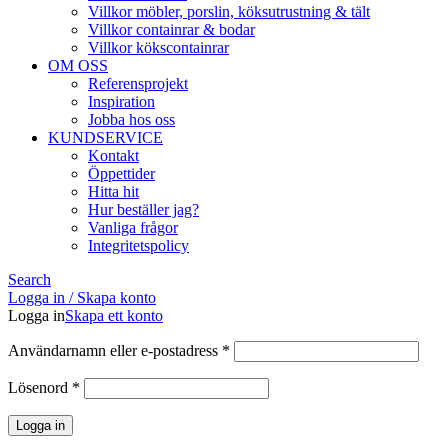
Villkor möbler, porslin, köksutrustning & tält
Villkor containrar & bodar
Villkor kökscontainrar
OM OSS
Referensprojekt
Inspiration
Jobba hos oss
KUNDSERVICE
Kontakt
Öppettider
Hitta hit
Hur beställer jag?
Vanliga frågor
Integritetspolicy
Search
Logga in / Skapa konto
Logga in
Skapa ett konto
Obligatoriskt
Användarnamn eller e-postadress
*
Obligatoriskt
Lösenord
*
Logga in