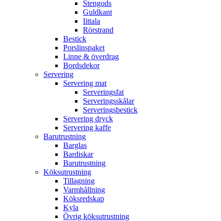
Stengods
Guldkant
Iittala
Rörstrand
Bestick
Porslinspaket
Linne & överdrag
Bordsdekor
Servering
Servering mat
Serveringsfat
Serveringsskålar
Serveringsbestick
Servering dryck
Servering kaffe
Barutrustning
Barglas
Bardiskar
Barutrustning
Köksutrustning
Tillagning
Varmhållning
Köksredskap
Kyla
Övrig köksutrustning