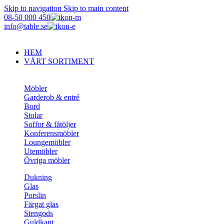
Skip to navigation
Skip to main content
08-50 000 450
info@table.se
HEM
VÅRT SORTIMENT
Möbler
Garderob & entré
Bord
Stolar
Soffor & fåtöljer
Konferensmöbler
Loungemöbler
Utemöbler
Övriga möbler
Dukning
Glas
Porslin
Färgat glas
Stengods
Guldkant