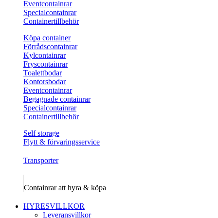
Eventcontainrar
Specialcontainrar
Containertillbehör
Köpa container
Förrådscontainrar
Kylcontainrar
Fryscontainrar
Toalettbodar
Kontorsbodar
Eventcontainrar
Begagnade containrar
Specialcontainrar
Containertillbehör
Self storage
Flytt & förvaringsservice
Transporter
Containrar att hyra & köpa
HYRESVILLKOR
Leveransvillkor