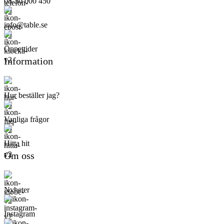
08-50 000 450
info@table.se
Öppettider
Information
Hur beställer jag?
Vanliga frågor
Hitta hit
Om oss
Nyheter
Instagram