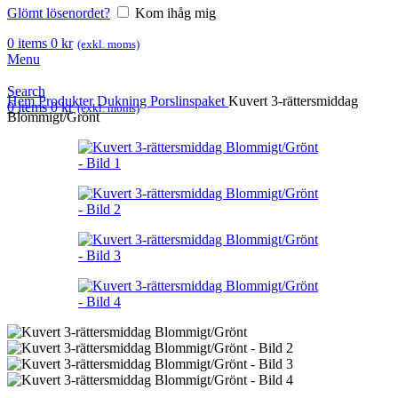
Glömt lösenordet?
Kom ihåg mig
0
items
0
kr
(exkl. moms)
Menu
Search
Hem
Produkter
Dukning
Porslinspaket
Kuvert 3-rättersmiddag
0
items
0
kr
(exkl. moms)
Blommigt/Grönt