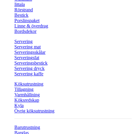
Iittala
Rörstrand
Bestick
Porslinspaket
Linne & överdrag
Bordsdekor
Servering
Servering mat
Serveringsskålar
Serveringsfat
Serveringsbestick
Servering dryck
Servering kaffe
Köksutrustning
Tillagning
Varmhållning
Köksredskap
Kyla
Övrig köksutrustning
Barutrustning
Barglas