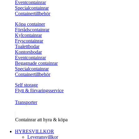
Eventcontainrar
Specialcontainrar
Containertillbehör
Köpa container
Förrådscontainrar
Kylcontainrar
Fryscontainrar
Toalettbodar
Kontorsbodar
Eventcontainrar
Begagnade containrar
Specialcontainrar
Containertillbehör
Self storage
Flytt & förvaringsservice
Transporter
Containrar att hyra & köpa
HYRESVILLKOR
Leveransvillkor