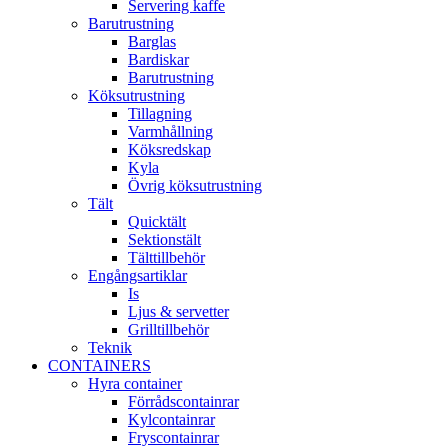
Servering kaffe
Barutrustning
Barglas
Bardiskar
Barutrustning
Köksutrustning
Tillagning
Varmhållning
Köksredskap
Kyla
Övrig köksutrustning
Tält
Quicktält
Sektionstält
Tälttillbehör
Engångsartiklar
Is
Ljus & servetter
Grilltillbehör
Teknik
CONTAINERS
Hyra container
Förrådscontainrar
Kylcontainrar
Fryscontainrar