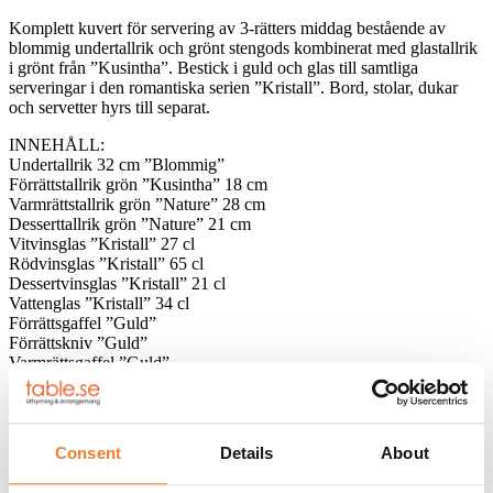
Komplett kuvert för servering av 3-rätters middag bestående av
blommig undertallrik och grönt stengods kombinerat med glastallrik
i grönt från ”Kusintha”. Bestick i guld och glas till samtliga
serveringar i den romantiska serien ”Kristall”. Bord, stolar, dukar
och servetter hyrs till separat.
INNEHÅLL:
Undertallrik 32 cm ”Blommig”
Förrättstallrik grön ”Kusintha” 18 cm
Varmrättstallrik grön ”Nature” 28 cm
Desserttallrik grön ”Nature” 21 cm
Vitvinsglas ”Kristall” 27 cl
Rödvinsglas ”Kristall” 65 cl
Dessertvinsglas ”Kristall” 21 cl
Vattenglas ”Kristall” 34 cl
Förrättsgaffel ”Guld”
Förrättskniv ”Guld”
Varmrättsgaffel ”Guld”
Varmrättskniv ”Guld”
Dessertsked ”Guld”
Dessertgaffel ”Guld”
Consent
Details
About
Klicka på
denna länk
för information om våra hyresvillkor eller
ladda ner pdfen