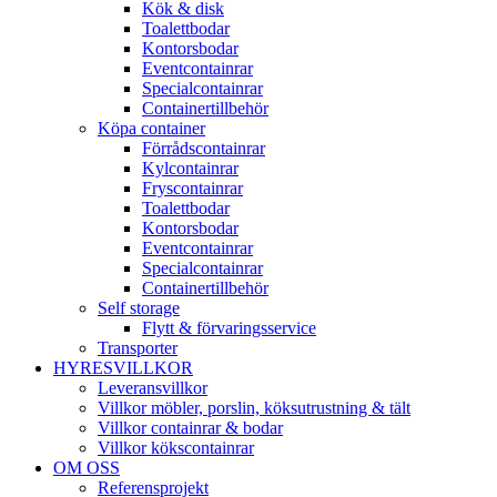
Kök & disk
Toalettbodar
Kontorsbodar
Eventcontainrar
Specialcontainrar
Containertillbehör
Köpa container
Förrådscontainrar
Kylcontainrar
Fryscontainrar
Toalettbodar
Kontorsbodar
Eventcontainrar
Specialcontainrar
Containertillbehör
Self storage
Flytt & förvaringsservice
Transporter
HYRESVILLKOR
Leveransvillkor
Villkor möbler, porslin, köksutrustning & tält
Villkor containrar & bodar
Villkor kökscontainrar
OM OSS
Referensprojekt