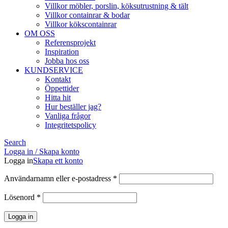
Villkor möbler, porslin, köksutrustning & tält
Villkor containrar & bodar
Villkor kökscontainrar
OM OSS
Referensprojekt
Inspiration
Jobba hos oss
KUNDSERVICE
Kontakt
Öppettider
Hitta hit
Hur beställer jag?
Vanliga frågor
Integritetspolicy
Search
Logga in / Skapa konto
Logga in
Skapa ett konto
Obligatoriskt
Användarnamn eller e-postadress
*
Obligatoriskt
Lösenord
*
Logga in