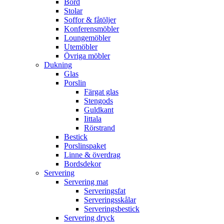
Bord
Stolar
Soffor & fåtöljer
Konferensmöbler
Loungemöbler
Utemöbler
Övriga möbler
Dukning
Glas
Porslin
Färgat glas
Stengods
Guldkant
Iittala
Rörstrand
Bestick
Porslinspaket
Linne & överdrag
Bordsdekor
Servering
Servering mat
Serveringsfat
Serveringsskålar
Serveringsbestick
Servering dryck