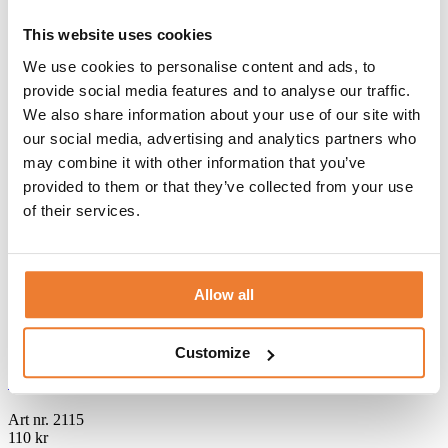
This website uses cookies
Telefon:
08-50 000 450
(tryck 1 i växelmenyn)
We use cookies to personalise content and ads, to
E-post:
info@table.se
provide social media features and to analyse our traffic.
Öppettider:
Måndag – fredag 08.00 – 17.00
We also share information about your use of our site with
RELATERADE PRODUKTER
our social media, advertising and analytics partners who
may combine it with other information that you’ve
provided to them or that they’ve collected from your use
of their services.
Värmeljuslykta ”Kusintha” rosa
Art nr.
6225
25
kr
Allow all
Lägg till i varukorg
Customize
Stol ”Bistro”
Art nr.
2115
110
kr