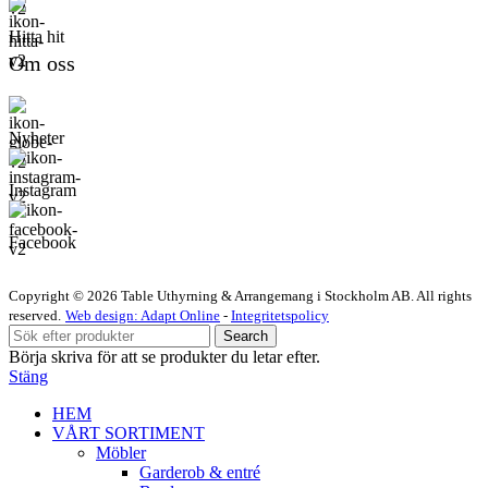
Hitta hit
Om oss
Nyheter
Instagram
Facebook
Copyright © 2026 Table Uthyrning & Arrangemang i Stockholm AB. All rights
reserved​​.
Web design: Adapt Online
-
Integritetspolicy
Search
Börja skriva för att se produkter du letar efter.
Stäng
HEM
VÅRT SORTIMENT
Möbler
Garderob & entré