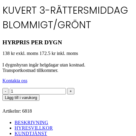
KUVERT 3-RÄTTERSMIDDAG
BLOMMIGT/GRÖNT
HYRPRIS PER DYGN
138 kr exkl. moms
172.5 kr inkl. moms
I dygnshyran ingår helgdagar utan kostnad.
Transportkostnad tillkommer.
Kontakta oss
Kuvert
3-
Lägg till i varukorg
rättersmiddag
Blommigt/Grönt
Artikelnr:
6818
mängd
BESKRIVNING
HYRESVILLKOR
KUNDTJÄNST