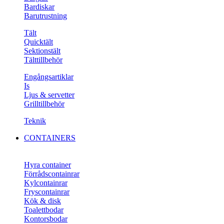
Bardiskar
Barutrustning
Tält
Quicktält
Sektionstält
Tälttillbehör
Engångsartiklar
Is
Ljus & servetter
Grilltillbehör
Teknik
CONTAINERS
Hyra container
Förrådscontainrar
Kylcontainrar
Fryscontainrar
Kök & disk
Toalettbodar
Kontorsbodar