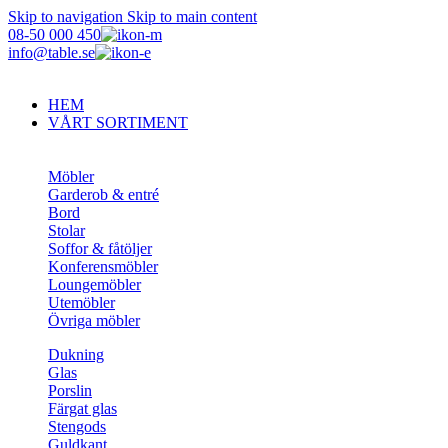
Skip to navigation
Skip to main content
08-50 000 450
info@table.se
HEM
VÅRT SORTIMENT
Möbler
Garderob & entré
Bord
Stolar
Soffor & fåtöljer
Konferensmöbler
Loungemöbler
Utemöbler
Övriga möbler
Dukning
Glas
Porslin
Färgat glas
Stengods
Guldkant