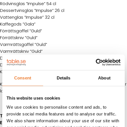
Rödvinsglas ”Impulse” 54 cl
Dessertvinsglas ”Impulse” 26 cl
Vattenglas ”Impulse” 32 cl
Kaffegods ”Gala”
Förrättsgaffel ”Guld”
Förrättskniv ”Guld”
Varmrättsgaffel ”Guld”
Varmrättskniv ”Guld”
Dessertsked ”Guld”
Dessertgaffel ”Guld”
Kaffesked ”Guld”
Consent
Details
About
Klicka på
denna länk
för information om våra hyresvillkor eller
ladda ner pdfen
This website uses cookies
We use cookies to personalise content and ads, to
provide social media features and to analyse our traffic.
Telefon:
08-50 000 450
(tryck 1 i växelmenyn)
We also share information about your use of our site with
E-post:
info@table.se