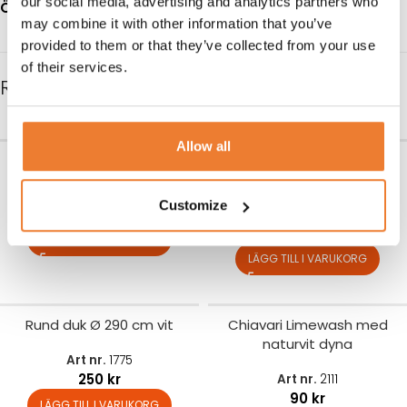
our social media, advertising and analytics partners who
Öppettider:
Måndag – fredag 08.00 – 17.00
may combine it with other information that you’ve
provided to them or that they’ve collected from your use
of their services.
RELATERADE PRODUKTER
Allow all
Linneservett vit
Swedish Grace Gala djup
tallrik 25 cm
Art nr.
1780
Customize
7,50
kr
Art nr.
6409
15
kr
LÄGG TILL I VARUKORG
LÄGG TILL I VARUKORG
Rund duk Ø 290 cm vit
Chiavari Limewash med
naturvit dyna
Art nr.
1775
250
kr
Art nr.
2111
90
kr
LÄGG TILL I VARUKORG