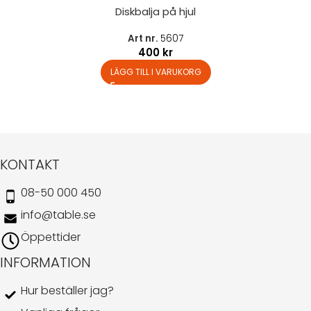
Diskbalja på hjul
Art nr.
5607
400
kr
LÄGG TILL I VARUKORG
KONTAKT
08-50 000 450
info@table.se
Öppettider
INFORMATION
Hur beställer jag?