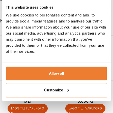
This website uses cookies
We use cookies to personalise content and ads, to
RELATERADE PRODUKTER
provide social media features and to analyse our traffic.
We also share information about your use of our site with
our social media, advertising and analytics partners who
may combine it with other information that you’ve
Rostfri arbetsbänk på hjul
Rostfri arbetsbänk 120 cm
provided to them or that they’ve collected from your use
290 cm
Art nr.
5640
of their services.
450
kr
Art nr.
2650
1.800
kr
LÄGG TILL I VARUKORG
LÄGG TILL I VARUKORG
Allow all
Elkabel 230 V 10 m
Mobil diskstation
Customize
Art nr.
5821
Art nr.
5655
15
kr
6.000
kr
LÄGG TILL I VARUKORG
LÄGG TILL I VARUKORG