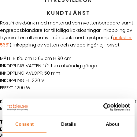
KUNDTJÄNST
Rostfri diskbänk med monterad varmvattenberedare samt
engreppsblandare för tillfälliga kökslösningar. Inkoppling av
tryckvatten alternativt från dunk med tryckpump (
artikel nr
5661
). Inkoppling av vatten och avlopp ingår ej i priset.
MÅTT: B 125 cm D 65 cm H 90 cm
INKOPPLING VATTEN: 1/2 tum utvändig gänga
INKOPPLING AVLOPP: 50 mm
INKOPPLING EL: 220 V
EFFEKT: 1200 W
Klicka på
denna länk
för information om våra hyresvillkor eller
ladda ner pdfen
Telefon:
08-50 000 450
(tryck 2 i växelmenyn)
Consent
Details
About
E-post:
info@table.se
Öppettider:
Måndag – fredag 08.00 – 17.00