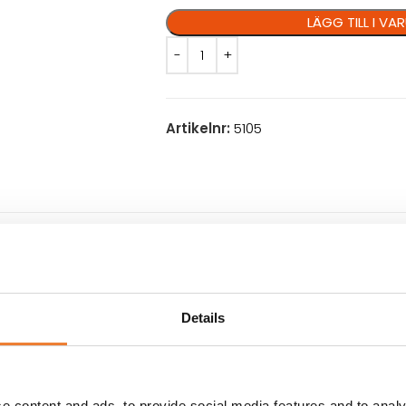
LÄGG TILL I V
Artikelnr:
5105
VILLKOR
KUNDTJÄNST
MÅTT: Ø 25 cm (platta)
INKOPPLING EL: 230 V
Details
EFFEKT: 2 000 W
lser från angivna
e content and ads, to provide social media features and to analy