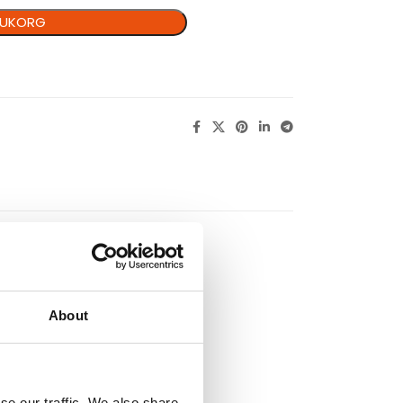
ARUKORG
About
se our traffic. We also share