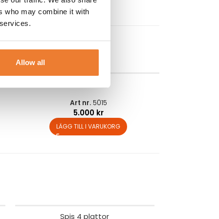
ers who may combine it with
 services.
Allow all
Mobil köksö
Art nr.
5015
5.000
kr
LÄGG TILL I VARUKORG
Spis 4 plattor