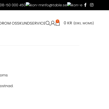
08-50 000 450
info@table.se
0
0
KR
OR
OM OSS
KUNDSERVICE
(EXKL. MOMS)
 moms
kostnad.