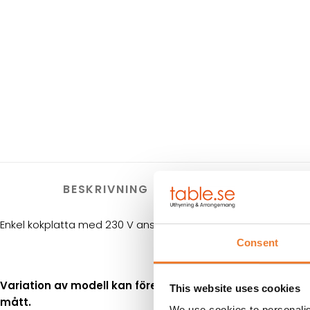
BESKRIVNING
HYRES
Enkel kokplatta med 230 V anslutning. Rostfri design.
Consent
Variation av modell kan förekomma vilket kan ge avvike
This website uses cookies
mått.
We use cookies to personalis