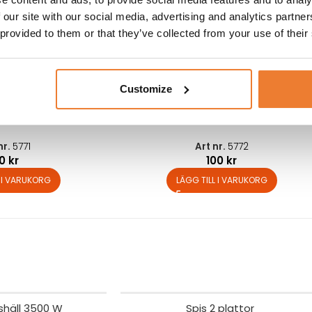
 our site with our social media, advertising and analytics partn
 provided to them or that they’ve collected from your use of their
Customize
ll 5 liter
Kastrull 10 liter
nr.
5771
Art nr.
5772
80
kr
100
kr
L I VARUKORG
LÄGG TILL I VARUKORG
shäll 3500 W
Spis 2 plattor