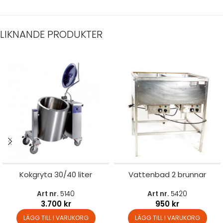
LIKNANDE PRODUKTER
Kokgryta 30/40 liter
Vattenbad 2 brunnar
Art nr.
5140
Art nr.
5420
3.700
kr
950
kr
LÄGG TILL I VARUKORG
LÄGG TILL I VARUKORG