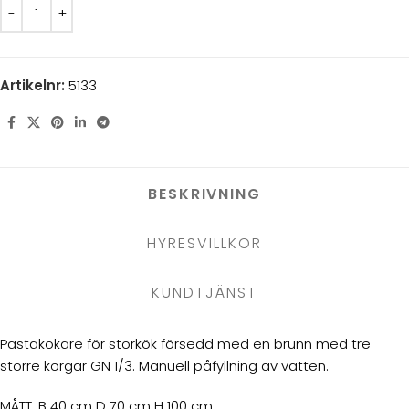
Artikelnr:
5133
BESKRIVNING
HYRESVILLKOR
KUNDTJÄNST
Pastakokare för storkök försedd med en brunn med tre
större korgar GN 1/3. Manuell påfyllning av vatten.
MÅTT: B 40 cm D 70 cm H 100 cm