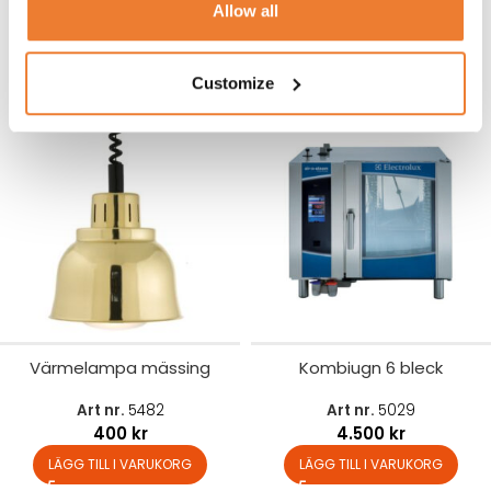
Allow all
Art nr.
5028
Art nr.
5640
2.200
kr
450
kr
LÄGG TILL I VARUKORG
LÄGG TILL I VARUKORG
Customize
Värmelampa mässing
Kombiugn 6 bleck
Art nr.
5482
Art nr.
5029
400
kr
4.500
kr
LÄGG TILL I VARUKORG
LÄGG TILL I VARUKORG