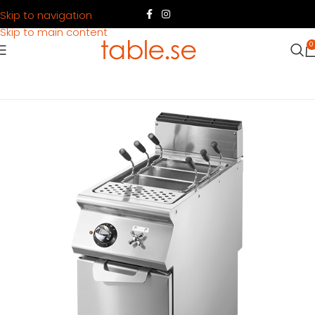
Skip to navigation
Skip to main content
0
Hem
Produkter
Köksutrustning
Tillagning