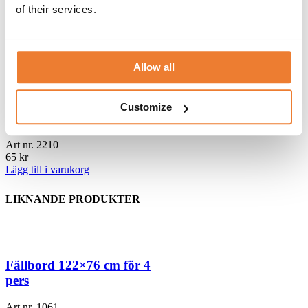
of their services.
Linneduk vit 160×160 cm
Art nr.
1762
70
kr
Allow all
Lägg till i varukorg
Customize
Stolsöverdrag vit stretch Dendu
Art nr.
2210
65
kr
Lägg till i varukorg
LIKNANDE PRODUKTER
Fällbord 122×76 cm för 4
pers
Art nr.
1061