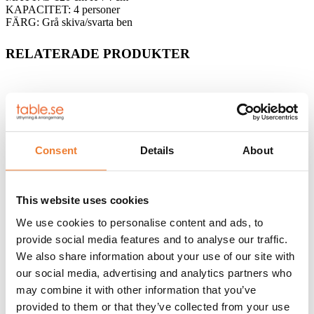
KAPACITET: 4 personer
FÄRG: Grå skiva/svarta ben
RELATERADE PRODUKTER
Stapelbar stol med tygsits ”Dendu”
Art nr.
2100
Consent
Details
About
25
kr
Lägg till i varukorg
This website uses cookies
We use cookies to personalise content and ads, to
Konferensstol ”Howe” 40/4
provide social media features and to analyse our traffic.
Art nr.
2102
We also share information about your use of our site with
75
kr
our social media, advertising and analytics partners who
Lägg till i varukorg
may combine it with other information that you’ve
provided to them or that they’ve collected from your use