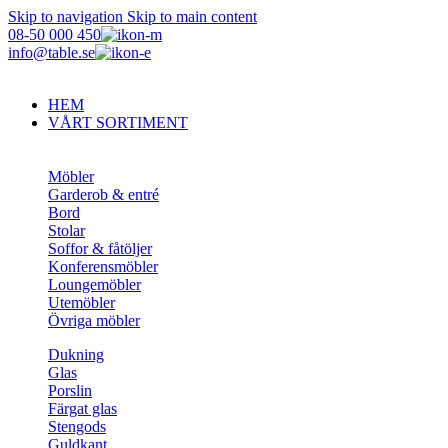
Skip to navigation
Skip to main content
08-50 000 450
info@table.se
HEM
VÅRT SORTIMENT
Möbler
Garderob & entré
Bord
Stolar
Soffor & fåtöljer
Konferensmöbler
Loungemöbler
Utemöbler
Övriga möbler
Dukning
Glas
Porslin
Färgat glas
Stengods
Guldkant