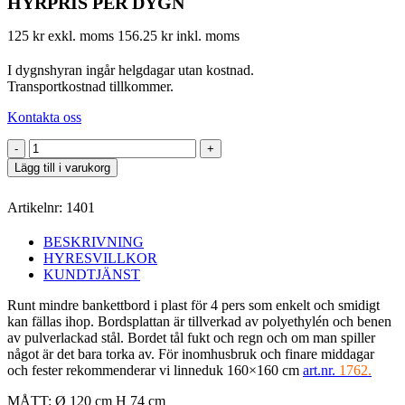
HYRPRIS PER DYGN
125 kr exkl. moms
156.25 kr inkl. moms
I dygnshyran ingår helgdagar utan kostnad.
Transportkostnad tillkommer.
Kontakta oss
Bankettbord
Ø
Lägg till i varukorg
120
cm
Artikelnr:
1401
mängd
BESKRIVNING
HYRESVILLKOR
KUNDTJÄNST
Runt mindre bankettbord i plast för 4 pers som enkelt och smidigt
kan fällas ihop. Bordsplattan är tillverkad av polyethylén och benen
av pulverlackad stål. Bordet tål fukt och regn och om man spiller
något är det bara torka av. För inomhusbruk och finare middagar
och fester rekommenderar vi linneduk 160×160 cm
art.nr.
1762.
MÅTT: Ø 120 cm H 74 cm