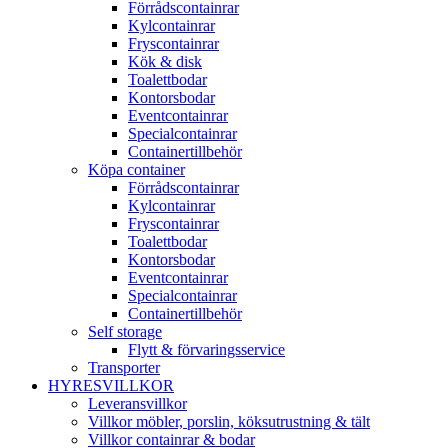
Förrådscontainrar
Kylcontainrar
Fryscontainrar
Kök & disk
Toalettbodar
Kontorsbodar
Eventcontainrar
Specialcontainrar
Containertillbehör
Köpa container
Förrådscontainrar
Kylcontainrar
Fryscontainrar
Toalettbodar
Kontorsbodar
Eventcontainrar
Specialcontainrar
Containertillbehör
Self storage
Flytt & förvaringsservice
Transporter
HYRESVILLKOR
Leveransvillkor
Villkor möbler, porslin, köksutrustning & tält
Villkor containrar & bodar