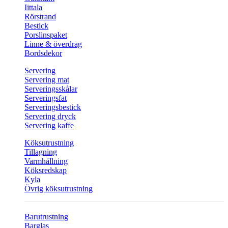
Iittala
Rörstrand
Bestick
Porslinspaket
Linne & överdrag
Bordsdekor
Servering
Servering mat
Serveringsskålar
Serveringsfat
Serveringsbestick
Servering dryck
Servering kaffe
Köksutrustning
Tillagning
Varmhållning
Köksredskap
Kyla
Övrig köksutrustning
Barutrustning
Barglas