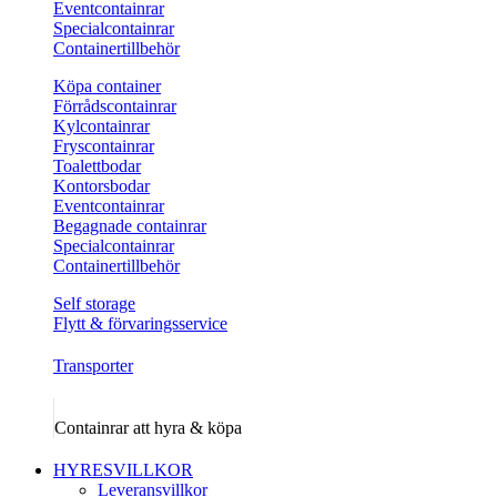
Eventcontainrar
Specialcontainrar
Containertillbehör
Köpa container
Förrådscontainrar
Kylcontainrar
Fryscontainrar
Toalettbodar
Kontorsbodar
Eventcontainrar
Begagnade containrar
Specialcontainrar
Containertillbehör
Self storage
Flytt & förvaringsservice
Transporter
Containrar att hyra & köpa
HYRESVILLKOR
Leveransvillkor