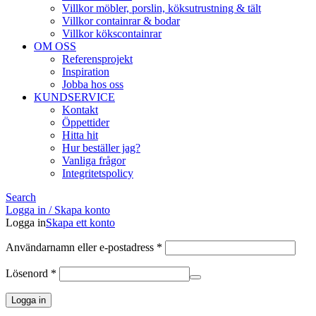
Villkor möbler, porslin, köksutrustning & tält
Villkor containrar & bodar
Villkor kökscontainrar
OM OSS
Referensprojekt
Inspiration
Jobba hos oss
KUNDSERVICE
Kontakt
Öppettider
Hitta hit
Hur beställer jag?
Vanliga frågor
Integritetspolicy
Search
Logga in / Skapa konto
Logga in
Skapa ett konto
Obligatoriskt
Användarnamn eller e-postadress
*
Obligatoriskt
Lösenord
*
Logga in