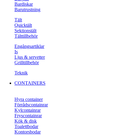
Bardiskar
Barutrustning
Tält
Quicktält
Sektionstält
Tälttillbehör
Engångsartiklar
Is
Ljus & servetter
Grilltillbehör
Teknik
CONTAINERS
Hyra container
Förrådscontainrar
Kylcontainrar
Fryscontainrar
Kök & disk
Toalettbodar
Kontorsbodar