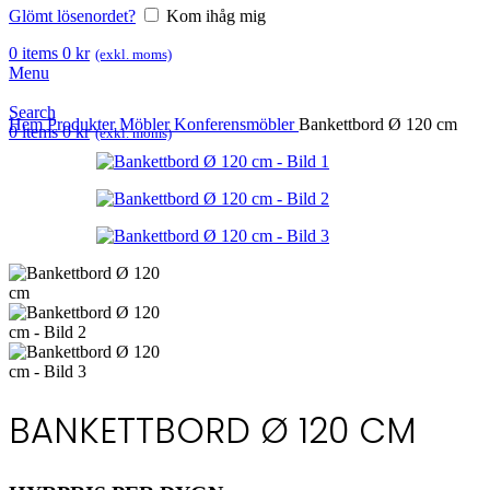
Glömt lösenordet?
Kom ihåg mig
0
items
0
kr
(exkl. moms)
Menu
Search
Hem
Produkter
Möbler
Konferensmöbler
Bankettbord Ø 120 cm
0
items
0
kr
(exkl. moms)
BANKETTBORD Ø 120 CM