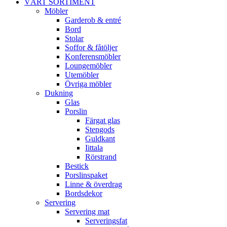
VÅRT SORTIMENT
Möbler
Garderob & entré
Bord
Stolar
Soffor & fåtöljer
Konferensmöbler
Loungemöbler
Utemöbler
Övriga möbler
Dukning
Glas
Porslin
Färgat glas
Stengods
Guldkant
Iittala
Rörstrand
Bestick
Porslinspaket
Linne & överdrag
Bordsdekor
Servering
Servering mat
Serveringsfat