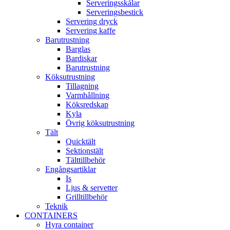
Serveringsskålar
Serveringsbestick
Servering dryck
Servering kaffe
Barutrustning
Barglas
Bardiskar
Barutrustning
Köksutrustning
Tillagning
Varmhållning
Köksredskap
Kyla
Övrig köksutrustning
Tält
Quicktält
Sektionstält
Tälttillbehör
Engångsartiklar
Is
Ljus & servetter
Grilltillbehör
Teknik
CONTAINERS
Hyra container