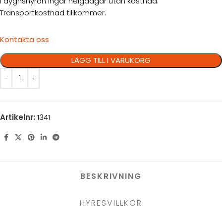
I dygnshyran ingår helgdagar utan kostnad.
Transportkostnad tillkommer.
Kontakta oss
LÄGG TILL I VARUKORG
Artikelnr:
1341
BESKRIVNING
HYRESVILLKOR