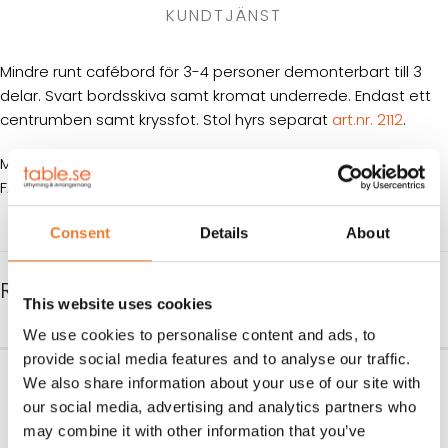
KUNDTJÄNST
Mindre runt cafébord för 3-4 personer demonterbart till 3
delar. Svart bordsskiva samt kromat underrede. Endast ett
centrumben samt kryssfot. Stol hyrs separat
art.nr. 2112
.
MÅTT: Ø 70 cm H 72 cm
FÄRG: Svart skiva/kromben
Consent
Details
About
RELATERADE PRODUKTER
This website uses cookies
We use cookies to personalise content and ads, to
provide social media features and to analyse our traffic.
Stapelbar stol med tygsits
Svart duk 130×130 cm
We also share information about your use of our site with
”Dendu”
our social media, advertising and analytics partners who
Art nr.
1791
55
kr
Art nr.
2100
may combine it with other information that you’ve