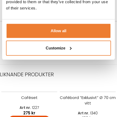
25
kr
provided to them or that they’ve collected from your use
LÄGG TILL I VARUKORG
LÄGG TILL I VARUKORG
of their services.
Konferensstol ”Howe” 40/4
Linneduk vit 130×130 cm
Allow all
Art nr.
2102
Art nr.
1770
75
kr
55
kr
Customize
LÄGG TILL I VARUKORG
LÄGG TILL I VARUKORG
LIKNANDE PRODUKTER
Caféset
Cafébord ”Exklusivt” Ø 70 cm
vitt
Art nr.
1227
275
kr
Art nr.
1340