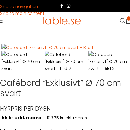
Skip to navigation
Skip to main content
0
Hem
Produkter
Möbler
Konferensmöbler
Cafébord ”Exklusivt” Ø 70 cm
svart
HYRPRIS PER DYGN
155 kr exkl. moms
193.75 kr inkl. moms