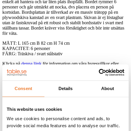
enkelt att hantera och tar liten plats ihopfällt. Bordet rymmer 6
personer och går utmärkt att nocka, dvs placera en person på
kortsidan. Bordsplattan är tillverkad av en massiv trätopp på en
plywoodskiva kanstad av en svart plastram. Skivan är ej löstagbar
utan är fastskruvad på ett robust och stabilt bordsstativ i svart med
ställbara tassar. Bordet kräver viss försiktighet och bör inte utsättas
för väta.
MÅTT: L 165 cm B 82 cm H 74 cm
KAPACITET: 6 personer
FÄRG: Träskiva / svart stålstativ
Klicka på
denna länk
för information om våra hyresvillkor eller
ladda ner pdfen
Consent
Details
About
Telefon:
08-50 000 450
(tryck 1 i växelmenyn)
E-post:
info@table.se
Öppettider:
Måndag – fredag 08.00 – 17.00
This website uses cookies
RELATERADE PRODUKTER
We use cookies to personalise content and ads, to
provide social media features and to analyse our traffic.