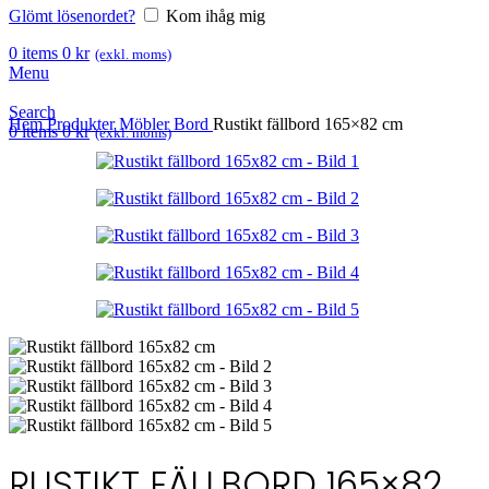
Glömt lösenordet?
Kom ihåg mig
0
items
0
kr
(exkl. moms)
Menu
Search
Hem
Produkter
Möbler
Bord
Rustikt fällbord 165×82 cm
0
items
0
kr
(exkl. moms)
RUSTIKT FÄLLBORD 165×82