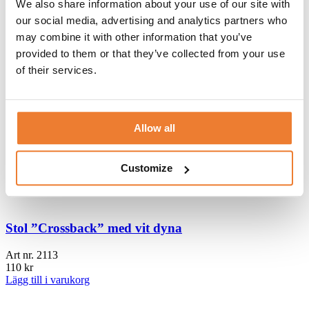
We also share information about your use of our site with
our social media, advertising and analytics partners who
Stol ”Bistro”
may combine it with other information that you’ve
Art nr.
2115
provided to them or that they’ve collected from your use
110
kr
of their services.
Lägg till i varukorg
Stol ”Crossback” med svart dyna
Allow all
Art nr.
2114
110
kr
Customize
Lägg till i varukorg
Stol ”Crossback” med vit dyna
Art nr.
2113
110
kr
Lägg till i varukorg