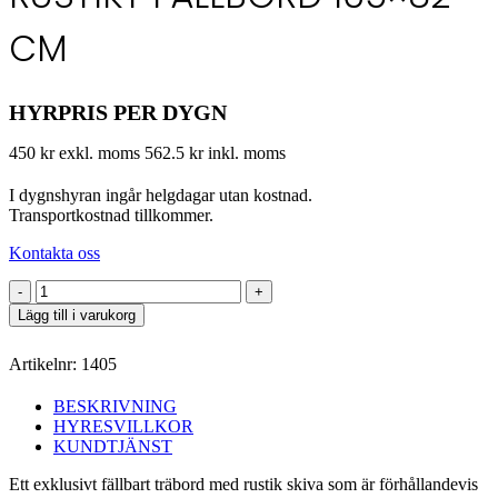
CM
HYRPRIS PER DYGN
450 kr exkl. moms
562.5 kr inkl. moms
I dygnshyran ingår helgdagar utan kostnad.
Transportkostnad tillkommer.
Kontakta oss
Rustikt
fällbord
Lägg till i varukorg
165x82
cm
Artikelnr:
1405
mängd
BESKRIVNING
HYRESVILLKOR
KUNDTJÄNST
Ett exklusivt fällbart träbord med rustik skiva som är förhållandevis