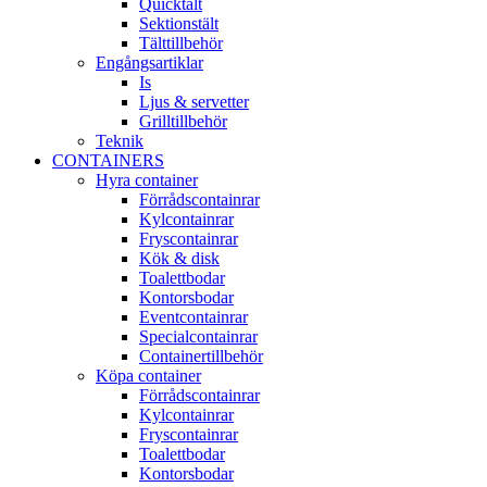
Quicktält
Sektionstält
Tälttillbehör
Engångsartiklar
Is
Ljus & servetter
Grilltillbehör
Teknik
CONTAINERS
Hyra container
Förrådscontainrar
Kylcontainrar
Fryscontainrar
Kök & disk
Toalettbodar
Kontorsbodar
Eventcontainrar
Specialcontainrar
Containertillbehör
Köpa container
Förrådscontainrar
Kylcontainrar
Fryscontainrar
Toalettbodar
Kontorsbodar