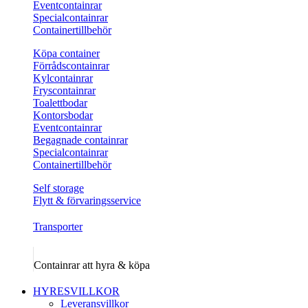
Eventcontainrar
Specialcontainrar
Containertillbehör
Köpa container
Förrådscontainrar
Kylcontainrar
Fryscontainrar
Toalettbodar
Kontorsbodar
Eventcontainrar
Begagnade containrar
Specialcontainrar
Containertillbehör
Self storage
Flytt & förvaringsservice
Transporter
Containrar att hyra & köpa
HYRESVILLKOR
Leveransvillkor