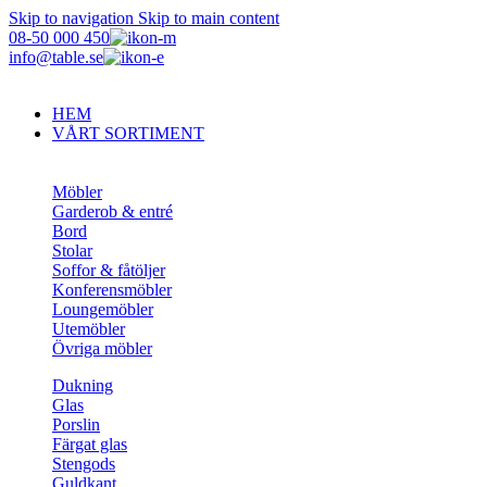
Skip to navigation
Skip to main content
08-50 000 450
info@table.se
HEM
VÅRT SORTIMENT
Möbler
Garderob & entré
Bord
Stolar
Soffor & fåtöljer
Konferensmöbler
Loungemöbler
Utemöbler
Övriga möbler
Dukning
Glas
Porslin
Färgat glas
Stengods
Guldkant