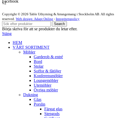
Facebook
Copyright © 2026 Table Uthyrning & Arrangemang i Stockholm AB. All rights
reserved​​.
Web design: Adapt Online
-
Integritetspolicy
Search
Börja skriva för att se produkter du letar efter.
Stäng
HEM
VÅRT SORTIMENT
Möbler
Garderob & entré
Bord
Stolar
Soffor & fåtöljer
Konferensmöbler
Loungemöbler
Utemöbler
Övriga möbler
Dukning
Glas
Porslin
Färgat glas
Stengods