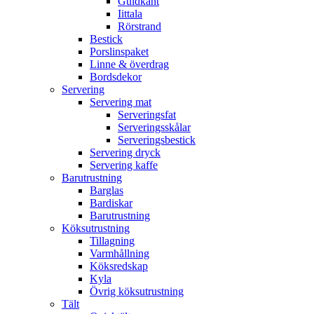
Guldkant
Iittala
Rörstrand
Bestick
Porslinspaket
Linne & överdrag
Bordsdekor
Servering
Servering mat
Serveringsfat
Serveringsskålar
Serveringsbestick
Servering dryck
Servering kaffe
Barutrustning
Barglas
Bardiskar
Barutrustning
Köksutrustning
Tillagning
Varmhållning
Köksredskap
Kyla
Övrig köksutrustning
Tält