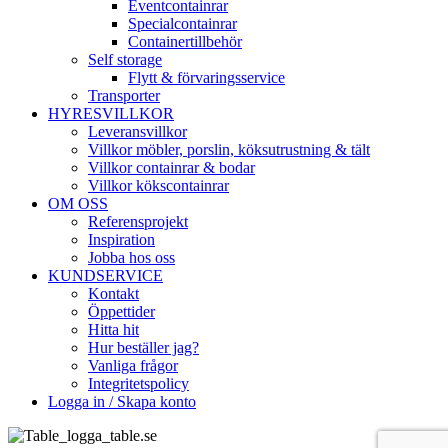
Eventcontainrar
Specialcontainrar
Containertillbehör
Self storage
Flytt & förvaringsservice
Transporter
HYRESVILLKOR
Leveransvillkor
Villkor möbler, porslin, köksutrustning & tält
Villkor containrar & bodar
Villkor kökscontainrar
OM OSS
Referensprojekt
Inspiration
Jobba hos oss
KUNDSERVICE
Kontakt
Öppettider
Hitta hit
Hur beställer jag?
Vanliga frågor
Integritetspolicy
Logga in / Skapa konto