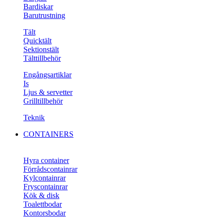
Bardiskar
Barutrustning
Tält
Quicktält
Sektionstält
Tälttillbehör
Engångsartiklar
Is
Ljus & servetter
Grilltillbehör
Teknik
CONTAINERS
Hyra container
Förrådscontainrar
Kylcontainrar
Fryscontainrar
Kök & disk
Toalettbodar
Kontorsbodar