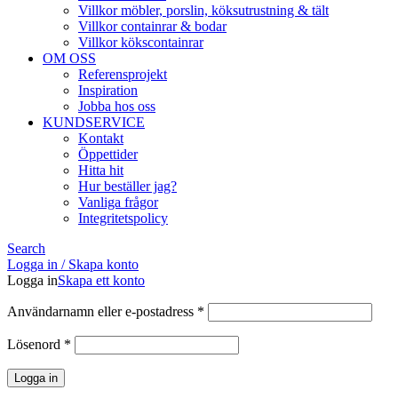
Villkor möbler, porslin, köksutrustning & tält
Villkor containrar & bodar
Villkor kökscontainrar
OM OSS
Referensprojekt
Inspiration
Jobba hos oss
KUNDSERVICE
Kontakt
Öppettider
Hitta hit
Hur beställer jag?
Vanliga frågor
Integritetspolicy
Search
Logga in / Skapa konto
Logga in
Skapa ett konto
Obligatoriskt
Användarnamn eller e-postadress
*
Obligatoriskt
Lösenord
*
Logga in