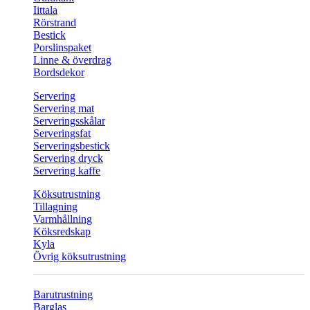
Iittala
Rörstrand
Bestick
Porslinspaket
Linne & överdrag
Bordsdekor
Servering
Servering mat
Serveringsskålar
Serveringsfat
Serveringsbestick
Servering dryck
Servering kaffe
Köksutrustning
Tillagning
Varmhållning
Köksredskap
Kyla
Övrig köksutrustning
Barutrustning
Barglas