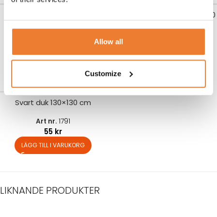
Barstol
Ståbordsstrumpa svart Ø 70
cm
Art nr.
2150
Allow all
100
kr
Art nr.
1327
95
kr
LÄGG TILL I VARUKORG
LÄGG TILL I VARUKORG
Customize
Svart duk 130×130 cm
Art nr.
1791
55
kr
LÄGG TILL I VARUKORG
LIKNANDE PRODUKTER