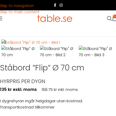
Skip to navigation
Skip to main content
0
Hem
Produkter
Möbler
Konferensmöbler
Ståbord ”Flip” Ø 70 cm
HYRPRIS PER DYGN
135 kr exkl. moms
168.75 kr inkl. moms
I dygnshyran ingår helgdagar utan kostnad.
Transportkostnad tillkommer