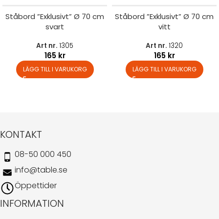
Ståbord ”Exklusivt” Ø 70 cm
Ståbord ”Exklusivt” Ø 70 cm
svart
vitt
Art nr.
1305
Art nr.
1320
165
kr
165
kr
LÄGG TILL I VARUKORG
LÄGG TILL I VARUKORG
KONTAKT
08-50 000 450
info@table.se
Öppettider
INFORMATION