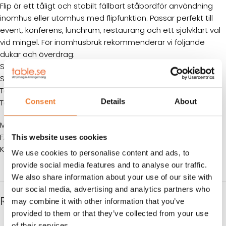
Flip är ett tåligt och stabilt fällbart ståbordför användning
inomhus eller utomhus med flipfunktion. Passar perfekt till
event, konferens, lunchrum, restaurang och ett självklart val
vid mingel. För inomhusbruk rekommenderar vi följande
dukar och överdrag:
Ståbordstrumpa vit
art.nr. 1325
Ståbordsstrumpa svart
art.nr. 1327
Toppduk vit
art.nr. 1770
Consent
Details
About
Toppduk svart
art.nr. 1791
MÅTT: Ø 70 cm H 107 cm
FÄRG: Grå skiva/metallben
This website uses cookies
KAPACITET: 4-5 personer
We use cookies to personalise content and ads, to
provide social media features and to analyse our traffic.
We also share information about your use of our site with
our social media, advertising and analytics partners who
RELATERADE PRODUKTER
may combine it with other information that you’ve
provided to them or that they’ve collected from your use
of their services.