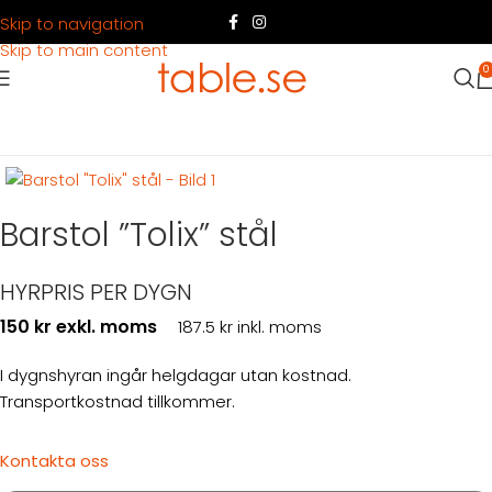
Skip to navigation
Skip to main content
0
Hem
Produkter
Möbler
Stolar
Barstol ”Tolix” stål
HYRPRIS PER DYGN
150 kr exkl. moms
187.5 kr inkl. moms
I dygnshyran ingår helgdagar utan kostnad.
Transportkostnad tillkommer.
Kontakta oss