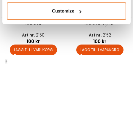
Customize
Barstol
Barstol ”Björk”
Art nr.
2150
Art nr.
2152
100
kr
100
kr
LÄGG TILL I VARUKORG
LÄGG TILL I VARUKORG