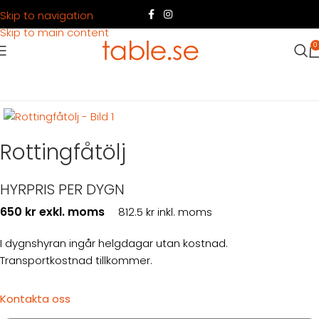
Skip to navigation
Skip to main content
0
Hem
Produkter
Möbler
Loungemöbler
Rottingfåtölj
HYRPRIS PER DYGN
650 kr exkl. moms
812.5 kr inkl. moms
I dygnshyran ingår helgdagar utan kostnad.
Transportkostnad tillkommer.
Kontakta oss