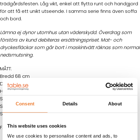
trädgårdsfesten. Låg vikt, enkel att flytta runt och handgjord
för att få ett unikt utseende. I samma serie finns även soffa
och bord.
Lämna ej dynor utomhus utan väderskydd. Överdrag som
förstörs av kund debiteras ersättningspriset. Mat- och
dryckesfläckar som går bort i maskintvätt räknas som normal
nedsmutsning.
MÅTT:
Bredd
68 cm
Djup
67 cm
Höjd
80 cm
Sitsbredd
50 cm
Consent
Details
About
Sitsdjup
50 cm
Sitshöjd
37 cm
This website uses cookies
FÄRG: Naturfärgad
We use cookies to personalise content and ads, to