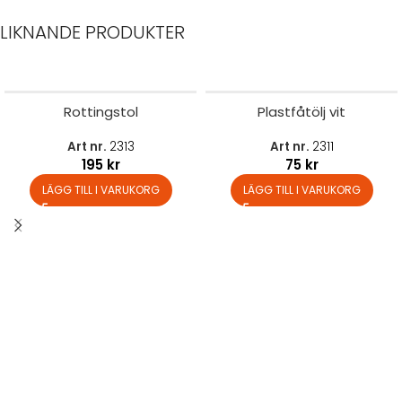
LIKNANDE PRODUKTER
Rottingstol
Plastfåtölj vit
Art nr.
2313
Art nr.
2311
195
kr
75
kr
LÄGG TILL I VARUKORG
LÄGG TILL I VARUKORG