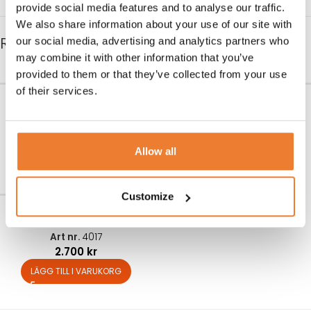
provide social media features and to analyse our traffic.
We also share information about your use of our site with
RELATERADE PRODUKTER
our social media, advertising and analytics partners who
may combine it with other information that you’ve
provided to them or that they’ve collected from your use
of their services.
Rottingsoffa
Rottingbord
Art nr.
4016
Art nr.
4014
950
kr
450
kr
Allow all
LÄGG TILL I VARUKORG
LÄGG TILL I VARUKORG
Customize
Rottinggrupp
Art nr.
4017
2.700
kr
LÄGG TILL I VARUKORG