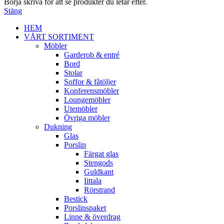
Börja skriva för att se produkter du letar efter.
Stäng
HEM
VÅRT SORTIMENT
Möbler
Garderob & entré
Bord
Stolar
Soffor & fåtöljer
Konferensmöbler
Loungemöbler
Utemöbler
Övriga möbler
Dukning
Glas
Porslin
Färgat glas
Stengods
Guldkant
Iittala
Rörstrand
Bestick
Porslinspaket
Linne & överdrag