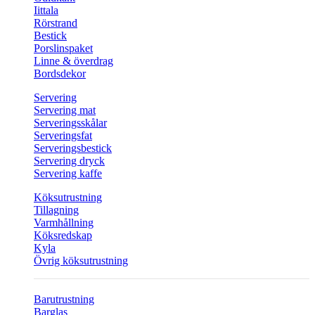
Iittala
Rörstrand
Bestick
Porslinspaket
Linne & överdrag
Bordsdekor
Servering
Servering mat
Serveringsskålar
Serveringsfat
Serveringsbestick
Servering dryck
Servering kaffe
Köksutrustning
Tillagning
Varmhållning
Köksredskap
Kyla
Övrig köksutrustning
Barutrustning
Barglas