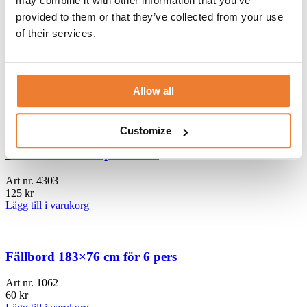
may combine it with other information that you’ve
Art nr.
1402
135
kr
provided to them or that they’ve collected from your use
Lägg till i varukorg
of their services.
Rund duk Ø 290 cm svart
Art nr.
1776
Allow all
250
kr
Lägg till i varukorg
Customize
Konferensbord 2 pers svart
Art nr.
4303
125
kr
Lägg till i varukorg
Fällbord 183×76 cm för 6 pers
Art nr.
1062
60
kr