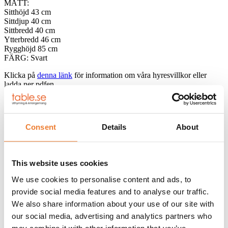
MÅTT:
Sitthöjd 43 cm
Sittdjup 40 cm
Sittbredd 40 cm
Ytterbredd 46 cm
Rygghöjd 85 cm
FÄRG: Svart
Klicka på
denna länk
för information om våra hyresvillkor eller
ladda ner pdfen
Telefon:
08-50 000 450
(tryck 1 i växelmenyn)
Consent
Details
About
E-post:
info@table.se
Öppettider:
Måndag – fredag 08.00 – 17.00
RELATERADE PRODUKTER
This website uses cookies
We use cookies to personalise content and ads, to
provide social media features and to analyse our traffic.
We also share information about your use of our site with
Bankettbord Ø 153 cm
our social media, advertising and analytics partners who