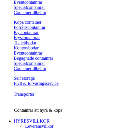
Eventcontainrar
Specialcontainrar
Containertillbehör
Köpa container
Förrådscontainrar
Kylcontainrar
Fryscontainrar
Toalettbodar
Kontorsbodar
Eventcontainrar
Begagnade containrar
Specialcontainrar
Containertillbehör
Self storage
Flytt & förvaringsservice
Transporter
Containrar att hyra & köpa
HYRESVILLKOR
Leveransvillkor