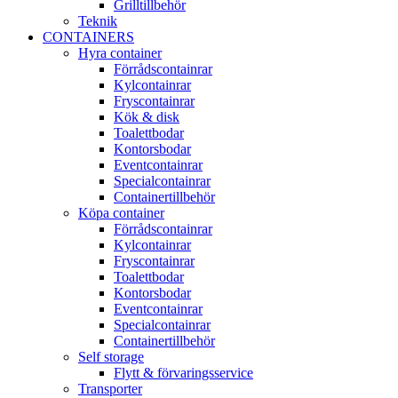
Grilltillbehör
Teknik
CONTAINERS
Hyra container
Förrådscontainrar
Kylcontainrar
Fryscontainrar
Kök & disk
Toalettbodar
Kontorsbodar
Eventcontainrar
Specialcontainrar
Containertillbehör
Köpa container
Förrådscontainrar
Kylcontainrar
Fryscontainrar
Toalettbodar
Kontorsbodar
Eventcontainrar
Specialcontainrar
Containertillbehör
Self storage
Flytt & förvaringsservice
Transporter