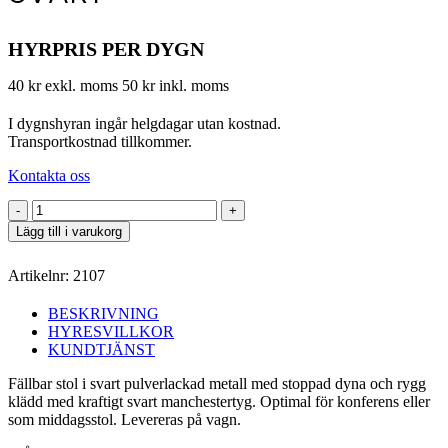
HYRPRIS PER DYGN
40 kr exkl. moms
50 kr inkl. moms
I dygnshyran ingår helgdagar utan kostnad.
Transportkostnad tillkommer.
Kontakta oss
Fällbar
stoppad
Lägg till i varukorg
stol
svart
Artikelnr:
2107
mängd
BESKRIVNING
HYRESVILLKOR
KUNDTJÄNST
Fällbar stol i svart pulverlackad metall med stoppad dyna och rygg
klädd med kraftigt svart manchestertyg. Optimal för konferens eller
som middagsstol. Levereras på vagn.