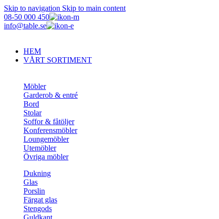
Skip to navigation
Skip to main content
08-50 000 450
info@table.se
HEM
VÅRT SORTIMENT
Möbler
Garderob & entré
Bord
Stolar
Soffor & fåtöljer
Konferensmöbler
Loungemöbler
Utemöbler
Övriga möbler
Dukning
Glas
Porslin
Färgat glas
Stengods
Guldkant