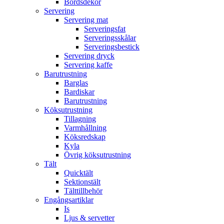
Bordsdekor
Servering
Servering mat
Serveringsfat
Serveringsskålar
Serveringsbestick
Servering dryck
Servering kaffe
Barutrustning
Barglas
Bardiskar
Barutrustning
Köksutrustning
Tillagning
Varmhållning
Köksredskap
Kyla
Övrig köksutrustning
Tält
Quicktält
Sektionstält
Tälttillbehör
Engångsartiklar
Is
Ljus & servetter