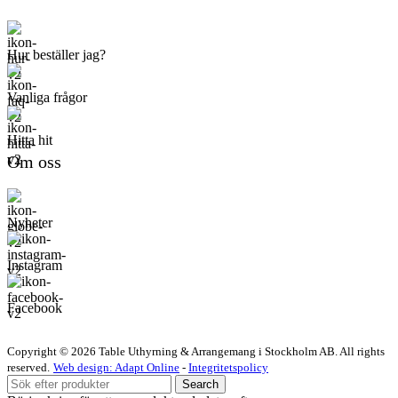
Hur beställer jag?
Vanliga frågor
Hitta hit
Om oss
Nyheter
Instagram
Facebook
Copyright © 2026 Table Uthyrning & Arrangemang i Stockholm AB. All rights
reserved​​.
Web design: Adapt Online
-
Integritetspolicy
Search