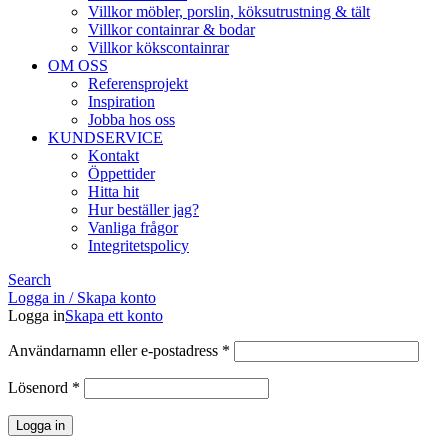
Villkor möbler, porslin, köksutrustning & tält
Villkor containrar & bodar
Villkor kökscontainrar
OM OSS
Referensprojekt
Inspiration
Jobba hos oss
KUNDSERVICE
Kontakt
Öppettider
Hitta hit
Hur beställer jag?
Vanliga frågor
Integritetspolicy
Search
Logga in / Skapa konto
Logga in
Skapa ett konto
Obligatoriskt
Användarnamn eller e-postadress
*
Obligatoriskt
Lösenord
*
Logga in