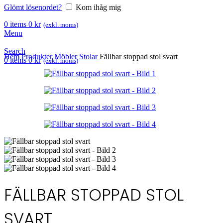
Glömt lösenordet?
Kom ihåg mig
0
items
0
kr
(exkl. moms)
Menu
Search
Hem
Produkter
Möbler
Stolar
Fällbar stoppad stol svart
0
items
0
kr
(exkl. moms)
FÄLLBAR STOPPAD STOL
SVART