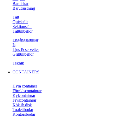
Bardiskar
Barutrustning
Tält
Quicktält
Sektionstält
Tälttillbehör
Engångsartiklar
Is
Ljus & servetter
Grilltillbehör
Teknik
CONTAINERS
Hyra container
Förrådscontainrar
Kylcontainrar
Fryscontainrar
Kök & disk
Toalettbodar
Kontorsbodar