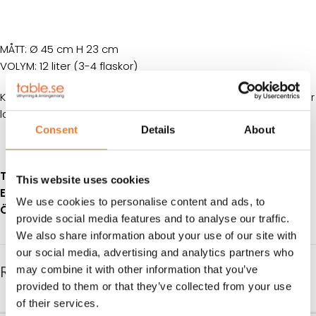
MÅTT: Ø 45 cm H 23 cm
VOLYM: 12 liter (3-4 flaskor)
Klicka på
denna länk
för information om våra hyresvillkor eller
ladda ner pdfen
Consent
Details
About
Telefon:
08-50 000 450
(tryck 1 i växelmenyn)
This website uses cookies
E-post:
info@table.se
We use cookies to personalise content and ads, to
Öppettider:
Måndag – fredag 08.00 – 17.00
provide social media features and to analyse our traffic.
We also share information about your use of our site with
our social media, advertising and analytics partners who
RELATERADE PRODUKTER
may combine it with other information that you’ve
provided to them or that they’ve collected from your use
of their services.