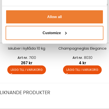
Champagneglas 21 cl
Bordskjol ”Deluxe” vit 183×76
Essence/Iittala
cm
Allow all
Art nr.
8412
Art nr.
1334
10
kr
195
kr
LÄGG TILL I VARUKORG
LÄGG TILL I VARUKORG
Customize
Iskuber i kyllåda 10 kg
Champagneglas Elegance
Art nr.
7100
Art nr.
8030
267
kr
4
kr
LÄGG TILL I VARUKORG
LÄGG TILL I VARUKORG
LIKNANDE PRODUKTER