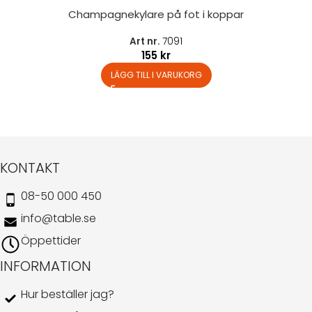
Champagnekylare på fot i koppar
Art nr.
7091
155
kr
LÄGG TILL I VARUKORG
KONTAKT
08-50 000 450
info@table.se
Öppettider
INFORMATION
Hur beställer jag?