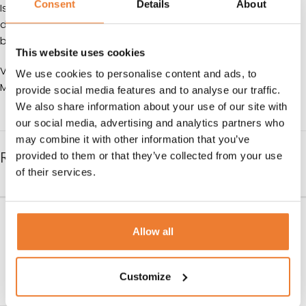
Consent
Details
About
Isolerad kantin i plast för servering av varma eller kalla
drycker. Färgen kan variera och levereras inte alltid som på
bilden.
This website uses cookies
VOLYM: 20 liter
We use cookies to personalise content and ads, to
MÅTT: H 68 cm B 30 cm D 42,5 cm
provide social media features and to analyse our traffic.
We also share information about your use of our site with
our social media, advertising and analytics partners who
may combine it with other information that you’ve
RELATERADE PRODUKTER
provided to them or that they’ve collected from your use
of their services.
Vattendunk 25 liter
Termos 10 liter
Allow all
Art nr.
5661
Art nr.
7510
70
kr
100
kr
LÄGG TILL I VARUKORG
LÄGG TILL I VARUKORG
Customize