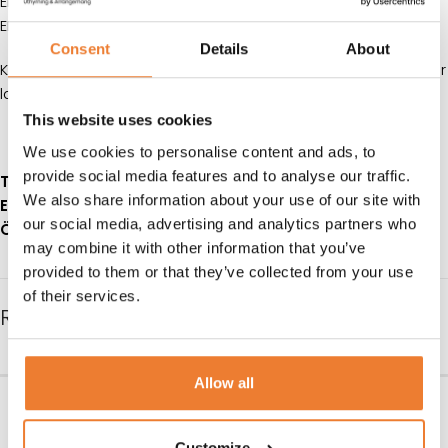
EL: 230 V
EFFEKT: 300W
Consent
Details
About
Klicka på
denna länk
för information om våra hyresvillkor eller
ladda ner pdfen
This website uses cookies
We use cookies to personalise content and ads, to
provide social media features and to analyse our traffic.
Telefon:
08-50 000 450
(tryck 1 i växelmenyn)
We also share information about your use of our site with
E-post:
info@table.se
our social media, advertising and analytics partners who
Öppettider:
Måndag – fredag 08.00 – 17.00
may combine it with other information that you’ve
provided to them or that they’ve collected from your use
of their services.
RELATERADE PRODUKTER
Allow all
Urnbryggare 2 x 10 L
Kaffebryggare
Art nr.
5732
Art nr.
5710
Customize