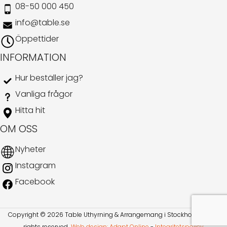
08-50 000 450
info@table.se
Öppettider
INFORMATION
Hur beställer jag?
Vanliga frågor
Hitta hit
OM OSS
Nyheter
Instagram
Facebook
Copyright © 2026 Table Uthyrning & Arrangemang i Stockholm AB. All
rights reserved​​.
Web design: Adapt Online
-
Integritetspolicy