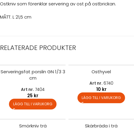
Ostkniv som förenklar servering av ost på ostbrickan.
MÅTT: L 21,5 cm
RELATERADE PRODUKTER
Serveringsfat porslin GN 1/3 3
Osthyvel
cm
Art nr.
6740
10
kr
Art nr.
7404
25
kr
LÄGG TILL I VARUKORG
LÄGG TILL I VARUKORG
Smörkniv trä
Skärbräda i trä