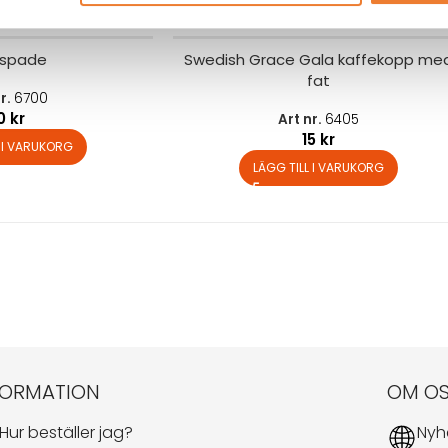
tspade
Swedish Grace Gala kaffekopp me
fat
nr.
6700
10
kr
Art nr.
6405
15
kr
L I VARUKORG
LÄGG TILL I VARUKORG
FORMATION
OM O
Hur beställer jag?
Nyh