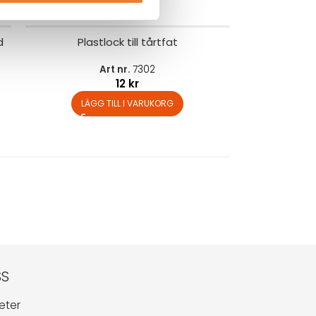
d
Plastlock till tårtfat
Art nr.
7302
12
kr
LÄGG TILL I VARUKORG
SS
eter