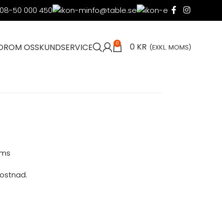
08-50 000 450
info@table.se
0
0
KR
OR
OM OSS
KUNDSERVICE
(EXKL. MOMS)
moms
kostnad.