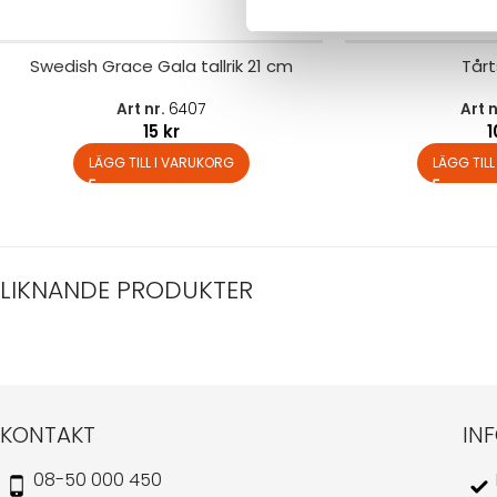
Swedish Grace Gala tallrik 21 cm
Tår
Art nr.
6407
Art 
15
kr
LÄGG TILL I VARUKORG
LÄGG TIL
LIKNANDE PRODUKTER
KONTAKT
IN
08-50 000 450