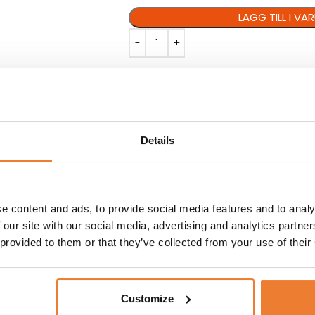
LÄGG TILL I V
Artikelnr:
7301
Details
VILLKOR
KUNDTJÄNST
e content and ads, to provide social media features and to analy
or. Lock hyrs
MÅTT: H 16 cm Ø 32 cm
 our site with our social media, advertising and analytics partn
 provided to them or that they’ve collected from your use of their
Customize