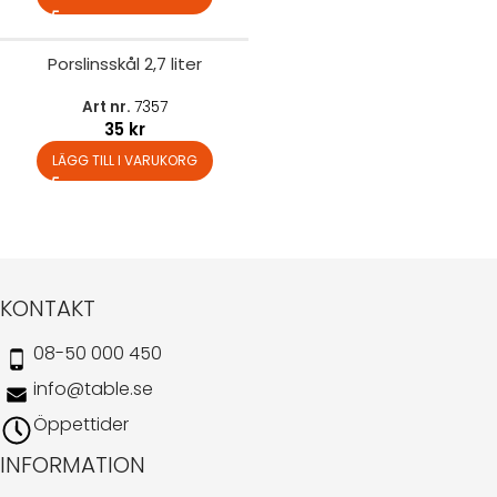
Porslinsskål 2,7 liter
Art nr.
7357
35
kr
LÄGG TILL I VARUKORG
KONTAKT
08-50 000 450
info@table.se
Öppettider
INFORMATION