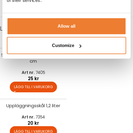
of their services.
LÄGG TILL I VARUKORG
LÄGG TILL I VARUKORG
Allow all
LIKNANDE PRODUKTER
Customize
Serveringsfat porslin GN 1/3 7
cm
Art nr.
7405
25
kr
LÄGG TILL I VARUKORG
Uppläggningsskål 1,2 liter
Art nr.
7354
20
kr
LÄGG TILL I VARUKORG