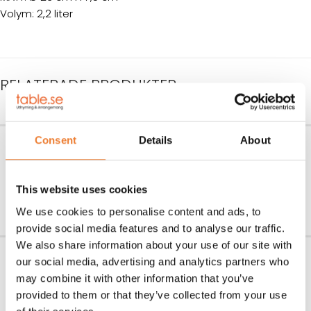
Volym: 2,2 liter
RELATERADE PRODUKTER
Serveringssked skålad
Opera varmrättssked
Consent
Details
About
Art nr.
6721
Art nr.
6620
6,50
kr
4
kr
This website uses cookies
LÄGG TILL I VARUKORG
LÄGG TILL I VARUKORG
We use cookies to personalise content and ads, to
provide social media features and to analyse our traffic.
We also share information about your use of our site with
Serveringssked
Serveringsgaffel skålad
our social media, advertising and analytics partners who
may combine it with other information that you’ve
Art nr.
6720
Art nr.
6731
6,50
kr
6,50
kr
provided to them or that they’ve collected from your use