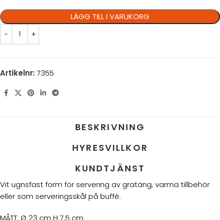
LÄGG TILL I VARUKORG
Artikelnr:
7355
BESKRIVNING
HYRESVILLKOR
KUNDTJÄNST
Vit ugnsfast form för servering av gratäng, varma tillbehör
eller som serveringsskål på buffé.
MÅTT: Ø 23 cm H 7,5 cm