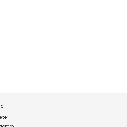
SS
eter
tagram