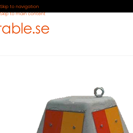
Skip to navigation
Skip to main content
Hem
Produkter
Tält
Tälttillbehör
Tältvikt 200 kg