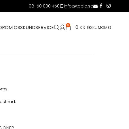
08-50 000 450
info@table.se
0
0
KR
OR
OM OSS
KUNDSERVICE
(EXKL. MOMS)
moms
kostnad.
SIONER