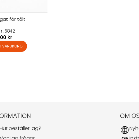
gat för tält
nr.
5842
000
kr
L I VARUKORG
FORMATION
OM O
Hur beställer jag?
Nyh
Vanliga frågor
Ins