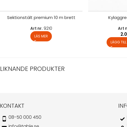
Sektionstält premium 10 m brett
Kylaggre
Art nr.
9210
Art 
2.
LÄS MER
LÄGG TIL
LIKNANDE PRODUKTER
KONTAKT
IN
08-50 000 450
info@table.se