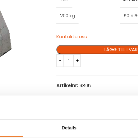
200 kg
50 × 
Kontakta oss
LÄGG TILL I V
Artikelnr:
9805
VILLKOR
KUNDTJÄNST
Details