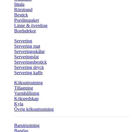
Iittala
Rörstrand
Bestick
Porslinspaket
Linne & överdrag
Bordsdekor
Servering
Servering mat
Serveringsskålar
Serveringsfat
Serveringsbestick
Servering dryck
Servering kaffe
Köksutrustning
Tillagning
Varmhållning
Köksredskap
Kyla
Övrig köksutrustning
Barutrustning
Barglas