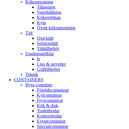
Köksutrustning
Tillagning
Varmhållning
Köksredskap
Kyla
Övrig köksutrustning
Tält
Quicktält
Sektionstält
Tälttillbehör
Engångsartiklar
Is
Ljus & servetter
Grilltillbehör
Teknik
CONTAINERS
Hyra container
Förrådscontainrar
Kylcontainrar
Fryscontainrar
Kök & disk
Toalettbodar
Kontorsbodar
Eventcontainrar
Specialcontainrar