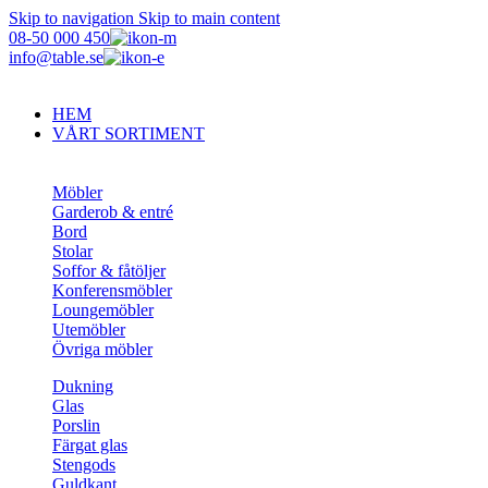
Skip to navigation
Skip to main content
08-50 000 450
info@table.se
HEM
VÅRT SORTIMENT
Möbler
Garderob & entré
Bord
Stolar
Soffor & fåtöljer
Konferensmöbler
Loungemöbler
Utemöbler
Övriga möbler
Dukning
Glas
Porslin
Färgat glas
Stengods
Guldkant