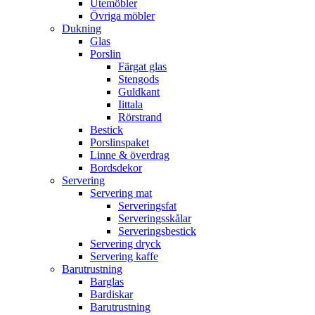
Utemöbler
Övriga möbler
Dukning
Glas
Porslin
Färgat glas
Stengods
Guldkant
Iittala
Rörstrand
Bestick
Porslinspaket
Linne & överdrag
Bordsdekor
Servering
Servering mat
Serveringsfat
Serveringsskålar
Serveringsbestick
Servering dryck
Servering kaffe
Barutrustning
Barglas
Bardiskar
Barutrustning