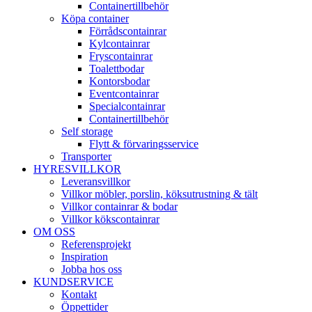
Containertillbehör
Köpa container
Förrådscontainrar
Kylcontainrar
Fryscontainrar
Toalettbodar
Kontorsbodar
Eventcontainrar
Specialcontainrar
Containertillbehör
Self storage
Flytt & förvaringsservice
Transporter
HYRESVILLKOR
Leveransvillkor
Villkor möbler, porslin, köksutrustning & tält
Villkor containrar & bodar
Villkor kökscontainrar
OM OSS
Referensprojekt
Inspiration
Jobba hos oss
KUNDSERVICE
Kontakt
Öppettider