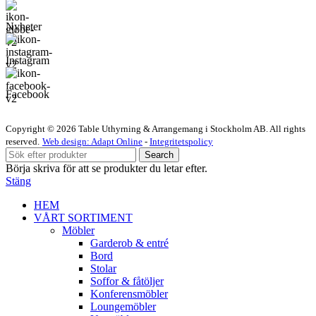
Nyheter
Instagram
Facebook
Copyright © 2026 Table Uthyrning & Arrangemang i Stockholm AB. All rights
reserved​​.
Web design: Adapt Online
-
Integritetspolicy
Search
Börja skriva för att se produkter du letar efter.
Stäng
HEM
VÅRT SORTIMENT
Möbler
Garderob & entré
Bord
Stolar
Soffor & fåtöljer
Konferensmöbler
Loungemöbler