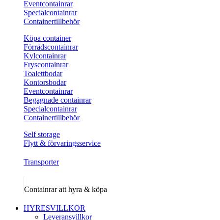
Eventcontainrar
Specialcontainrar
Containertillbehör
Köpa container
Förrådscontainrar
Kylcontainrar
Fryscontainrar
Toalettbodar
Kontorsbodar
Eventcontainrar
Begagnade containrar
Specialcontainrar
Containertillbehör
Self storage
Flytt & förvaringsservice
Transporter
Containrar att hyra & köpa
HYRESVILLKOR
Leveransvillkor