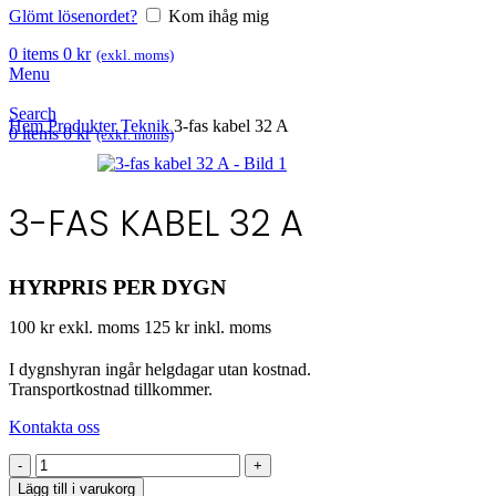
Glömt lösenordet?
Kom ihåg mig
0
items
0
kr
(exkl. moms)
Menu
Search
Hem
Produkter
Teknik
3-fas kabel 32 A
0
items
0
kr
(exkl. moms)
3-FAS KABEL 32 A
HYRPRIS PER DYGN
100 kr exkl. moms
125 kr inkl. moms
I dygnshyran ingår helgdagar utan kostnad.
Transportkostnad tillkommer.
Kontakta oss
3-
fas
Lägg till i varukorg