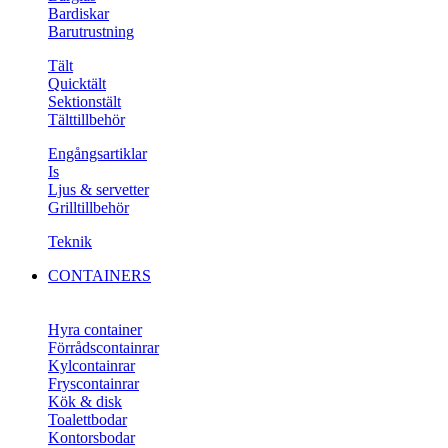
Bardiskar
Barutrustning
Tält
Quicktält
Sektionstält
Tälttillbehör
Engångsartiklar
Is
Ljus & servetter
Grilltillbehör
Teknik
CONTAINERS
Hyra container
Förrådscontainrar
Kylcontainrar
Fryscontainrar
Kök & disk
Toalettbodar
Kontorsbodar