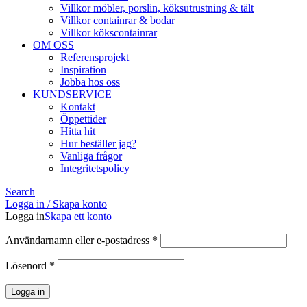
Villkor möbler, porslin, köksutrustning & tält
Villkor containrar & bodar
Villkor kökscontainrar
OM OSS
Referensprojekt
Inspiration
Jobba hos oss
KUNDSERVICE
Kontakt
Öppettider
Hitta hit
Hur beställer jag?
Vanliga frågor
Integritetspolicy
Search
Logga in / Skapa konto
Logga in
Skapa ett konto
Obligatoriskt
Användarnamn eller e-postadress
*
Obligatoriskt
Lösenord
*
Logga in