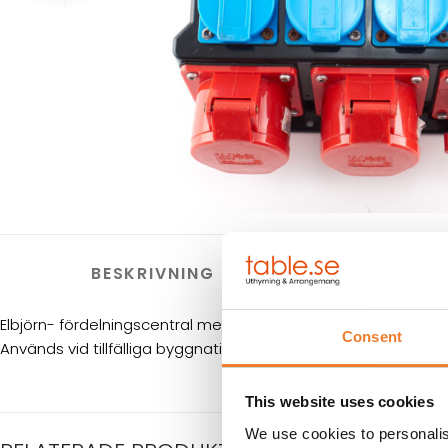
BESKRIVNING
HYRES
Elbjörn- fördelningscentral med jordfelsbrytare för 3-fas 16
Consent
Används vid tillfälliga byggnationer och tillfälliga behov av eld
This website uses cookies
We use cookies to personalis