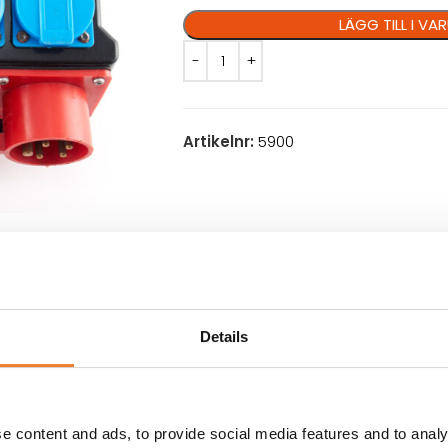
LÄGG TILL I V
Artikelnr:
5900
VILLKOR
KUNDTJÄNST
 A inkommande ström.
UTGÅNGAR: Vidarematning 16A, 220 
Details
istribution.
e content and ads, to provide social media features and to analy