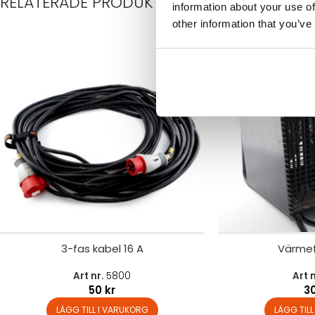
RELATERADE PRODUKTER
information about your use of
other information that you’ve
3-fas kabel 16 A
Värmef
Art nr.
5800
Art 
50
kr
3
LÄGG TILL I VARUKORG
LÄGG TIL