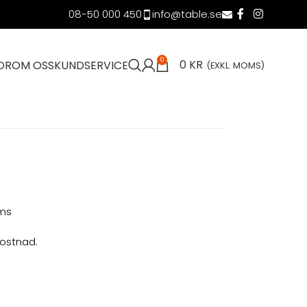
08-50 000 450
info@table.se
0
0
KR
OR
OM OSS
KUNDSERVICE
(EXKL. MOMS)
oms
kostnad.