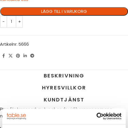
LÄGG TILL I VARUKORG
Artikelnr:
5666
BESKRIVNING
HYRESVILLKOR
KUNDTJÄNST
Pirra för transport av tungt gods vid bararrangemang,
mässor eller catering.