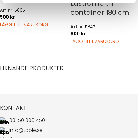
Lastramp till
Art nr.
5665
container 180 cm
500
kr
LÄGG TILL I VARUKORG
Art nr.
5847
600
kr
LÄGG TILL I VARUKORG
LIKNANDE PRODUKTER
KONTAKT
08-50 000 450
info@table.se