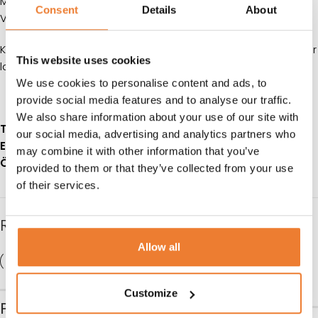
MAXLAST: 250 kg
Consent
Details
About
VIKT: 13 kg
Klicka på
denna länk
för information om våra hyresvillkor eller
This website uses cookies
ladda ner pdfen
We use cookies to personalise content and ads, to
provide social media features and to analyse our traffic.
We also share information about your use of our site with
Telefon:
08-50 000 450
(tryck 1 i växelmenyn)
our social media, advertising and analytics partners who
E-post:
info@table.se
may combine it with other information that you’ve
Öppettider:
Måndag – fredag 08.00 – 17.00
provided to them or that they’ve collected from your use
of their services.
RELATERADE PRODUKTER
Allow all
Customize
Palldragare