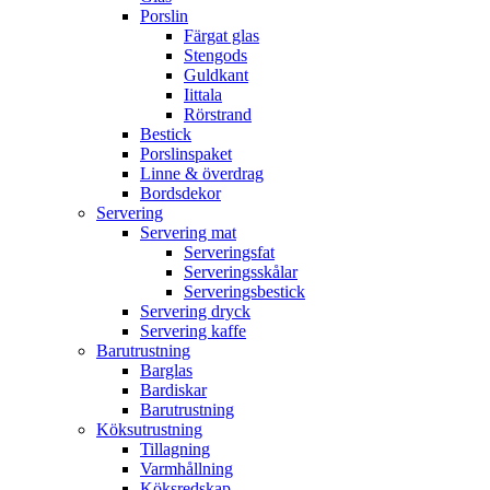
Porslin
Färgat glas
Stengods
Guldkant
Iittala
Rörstrand
Bestick
Porslinspaket
Linne & överdrag
Bordsdekor
Servering
Servering mat
Serveringsfat
Serveringsskålar
Serveringsbestick
Servering dryck
Servering kaffe
Barutrustning
Barglas
Bardiskar
Barutrustning
Köksutrustning
Tillagning
Varmhållning
Köksredskap