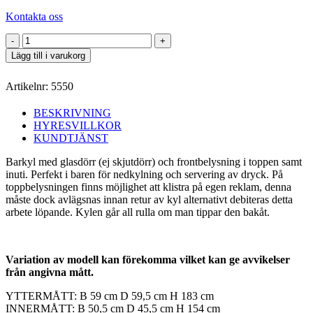
Kontakta oss
Barkyl
med
Lägg till i varukorg
glasdörr
mängd
Artikelnr:
5550
BESKRIVNING
HYRESVILLKOR
KUNDTJÄNST
Barkyl med glasdörr (ej skjutdörr) och frontbelysning i toppen samt
inuti. Perfekt i baren för nedkylning och servering av dryck. På
toppbelysningen finns möjlighet att klistra på egen reklam, denna
måste dock avlägsnas innan retur av kyl alternativt debiteras detta
arbete löpande. Kylen går all rulla om man tippar den bakåt.
Variation av modell kan förekomma vilket kan ge avvikelser
från angivna mått.
YTTERMÅTT: B 59 cm D 59,5 cm H 183 cm
INNERMÅTT: B 50,5 cm D 45,5 cm H 154 cm