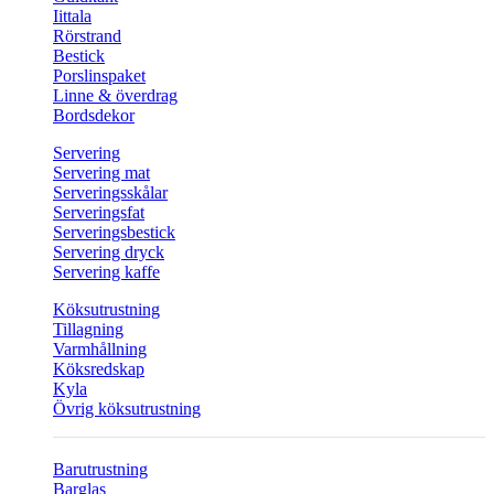
Iittala
Rörstrand
Bestick
Porslinspaket
Linne & överdrag
Bordsdekor
Servering
Servering mat
Serveringsskålar
Serveringsfat
Serveringsbestick
Servering dryck
Servering kaffe
Köksutrustning
Tillagning
Varmhållning
Köksredskap
Kyla
Övrig köksutrustning
Barutrustning
Barglas