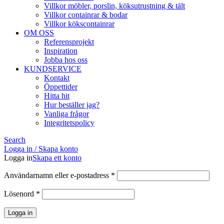
Villkor möbler, porslin, köksutrustning & tält
Villkor containrar & bodar
Villkor kökscontainrar
OM OSS
Referensprojekt
Inspiration
Jobba hos oss
KUNDSERVICE
Kontakt
Öppettider
Hitta hit
Hur beställer jag?
Vanliga frågor
Integritetspolicy
Search
Logga in / Skapa konto
Logga in
Skapa ett konto
Obligatoriskt
Användarnamn eller e-postadress
*
Obligatoriskt
Lösenord
*
Logga in