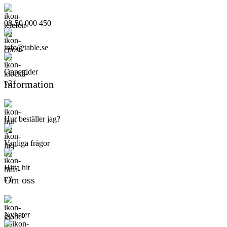
08-50 000 450
info@table.se
Öppettider
Information
Hur beställer jag?
Vanliga frågor
Hitta hit
Om oss
Nyheter