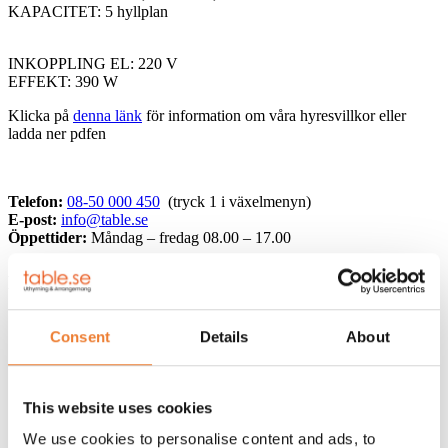
KAPACITET: 5 hyllplan
INKOPPLING EL: 220 V
EFFEKT: 390 W
Klicka på
denna länk
för information om våra hyresvillkor eller
ladda ner pdfen
Telefon:
08-50 000 450
(tryck 1 i växelmenyn)
E-post:
info@table.se
Öppettider:
Måndag – fredag 08.00 – 17.00
RELATERADE PRODUKTER
Consent
Details
About
Kioskcontainer 20 fot
Art nr.
10521
This website uses cookies
10.000
kr
We use cookies to personalise content and ads, to