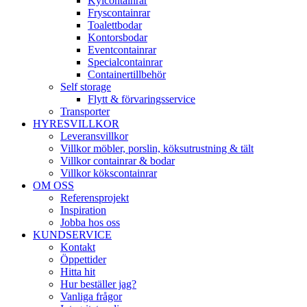
Kylcontainrar
Fryscontainrar
Toalettbodar
Kontorsbodar
Eventcontainrar
Specialcontainrar
Containertillbehör
Self storage
Flytt & förvaringsservice
Transporter
HYRESVILLKOR
Leveransvillkor
Villkor möbler, porslin, köksutrustning & tält
Villkor containrar & bodar
Villkor kökscontainrar
OM OSS
Referensprojekt
Inspiration
Jobba hos oss
KUNDSERVICE
Kontakt
Öppettider
Hitta hit
Hur beställer jag?
Vanliga frågor