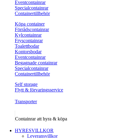
Eventcontainrar
Specialcontainrar
Containertillbehör
Köpa container
Förrådscontainrar
Kylcontainrar
Fryscontainrar
Toalettbodar
Kontorsbodar
Eventcontainrar
Begagnade containrar
Specialcontainrar
Containertillbehör
Self storage
Flytt & förvaringsservice
Transporter
Containrar att hyra & köpa
HYRESVILLKOR
Leveransvillkor