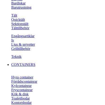
Bardiskar
Barutrustning
Tält
Quicktält
Sektionstält
Tälttillbehör
Engångsartiklar
Is
Ljus & servetter
Grilltillbehör
Teknik
CONTAINERS
Hyra container
Förrådscontainrar
Kylcontainrar
Fryscontainrar
Kök & disk
Toalettbodar
Kontorsbodar