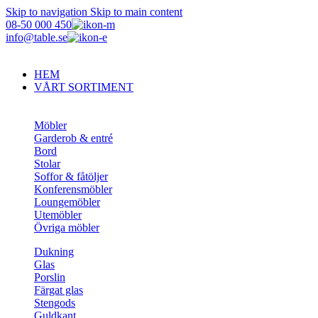
Skip to navigation
Skip to main content
08-50 000 450
info@table.se
HEM
VÅRT SORTIMENT
Möbler
Garderob & entré
Bord
Stolar
Soffor & fåtöljer
Konferensmöbler
Loungemöbler
Utemöbler
Övriga möbler
Dukning
Glas
Porslin
Färgat glas
Stengods
Guldkant