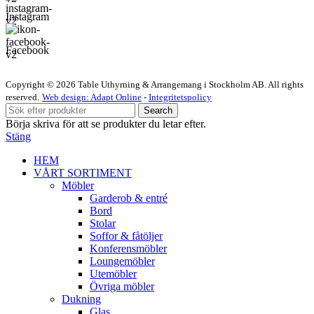
Instagram
Facebook
Copyright © 2026 Table Uthyrning & Arrangemang i Stockholm AB. All rights
reserved​​.
Web design: Adapt Online
-
Integritetspolicy
Search
Börja skriva för att se produkter du letar efter.
Stäng
HEM
VÅRT SORTIMENT
Möbler
Garderob & entré
Bord
Stolar
Soffor & fåtöljer
Konferensmöbler
Loungemöbler
Utemöbler
Övriga möbler
Dukning
Glas