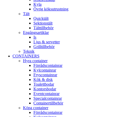
Kyla
Övrig köksutrustning
Tält
Quicktält
Sektionstält
Tälttillbehör
Engångsartiklar
Is
Ljus & servetter
Grilltillbehör
Teknik
CONTAINERS
Hyra container
Förrådscontainrar
Kylcontainrar
Fryscontainrar
Kök & disk
Toalettbodar
Kontorsbodar
Eventcontainrar
Specialcontainrar
Containertillbehör
Köpa container
Förrådscontainrar