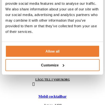
LÄGG TILL I VARUKORG
provide social media features and to analyse our traffic.
We also share information about your use of our site with
our social media, advertising and analytics partners who
Kioskcontainer 10 fot
may combine it with other information that you’ve
provided to them or that they’ve collected from your use
Art nr.
1053
of their services.
7.000
kr
LÄGG TILL I VARUKORG
Allow all
Barkyl låg dubbel
Customize
Art nr.
5560
1.200
kr
LÄGG TILL I VARUKORG
Mobil cocktailbar