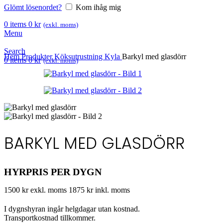
Glömt lösenordet?
Kom ihåg mig
0
items
0
kr
(exkl. moms)
Menu
Search
Hem
Produkter
Köksutrustning
Kyla
Barkyl med glasdörr
0
items
0
kr
(exkl. moms)
BARKYL MED GLASDÖRR
HYRPRIS PER DYGN
1500 kr exkl. moms
1875 kr inkl. moms
I dygnshyran ingår helgdagar utan kostnad.
Transportkostnad tillkommer.