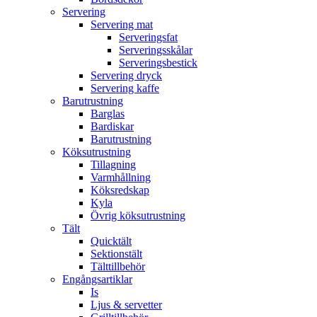
Servering
Servering mat
Serveringsfat
Serveringsskålar
Serveringsbestick
Servering dryck
Servering kaffe
Barutrustning
Barglas
Bardiskar
Barutrustning
Köksutrustning
Tillagning
Varmhållning
Köksredskap
Kyla
Övrig köksutrustning
Tält
Quicktält
Sektionstält
Tälttillbehör
Engångsartiklar
Is
Ljus & servetter