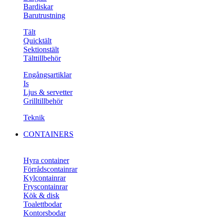
Bardiskar
Barutrustning
Tält
Quicktält
Sektionstält
Tälttillbehör
Engångsartiklar
Is
Ljus & servetter
Grilltillbehör
Teknik
CONTAINERS
Hyra container
Förrådscontainrar
Kylcontainrar
Fryscontainrar
Kök & disk
Toalettbodar
Kontorsbodar