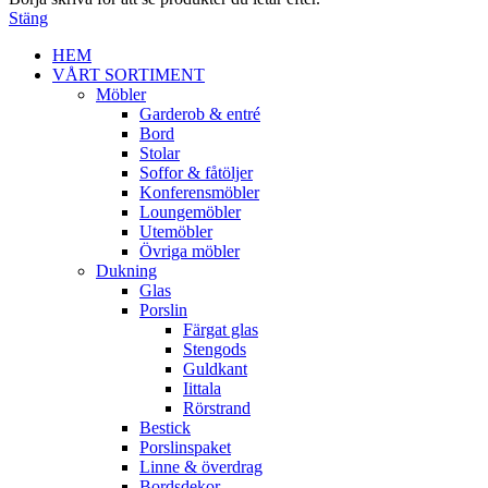
Stäng
HEM
VÅRT SORTIMENT
Möbler
Garderob & entré
Bord
Stolar
Soffor & fåtöljer
Konferensmöbler
Loungemöbler
Utemöbler
Övriga möbler
Dukning
Glas
Porslin
Färgat glas
Stengods
Guldkant
Iittala
Rörstrand
Bestick
Porslinspaket
Linne & överdrag
Bordsdekor