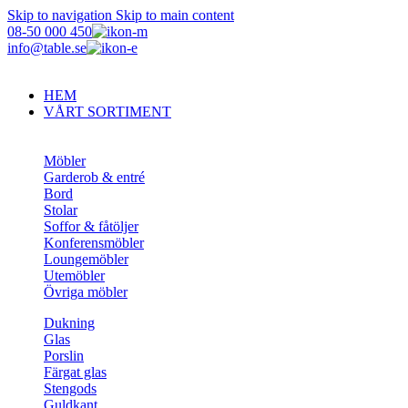
Skip to navigation
Skip to main content
08-50 000 450
info@table.se
HEM
VÅRT SORTIMENT
Möbler
Garderob & entré
Bord
Stolar
Soffor & fåtöljer
Konferensmöbler
Loungemöbler
Utemöbler
Övriga möbler
Dukning
Glas
Porslin
Färgat glas
Stengods
Guldkant