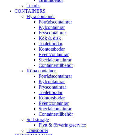
Grilltillbehör
Teknik
CONTAINERS
Hyra container
Förrådscontainrar
Kylcontainrar
Fryscontainrar
Kök & disk
Toalettbodar
Kontorsbodar
Eventcontainrar
Specialcontainrar
Containertillbehör
Köpa container
Förrådscontainrar
Kylcontainrar
Fryscontainrar
Toalettbodar
Kontorsbodar
Eventcontainrar
Specialcontainrar
Containertillbehör
Self storage
Flytt & förvaringsservice
Transporter