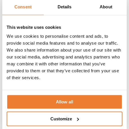
TEKNISK INFORMATION
Consent
Details
About
HYRESVILLKOR
KUNDTJÄNST
Enkel och kompakt containerlösning med serveringslucka för behov
This website uses cookies
av mobil kiosk eller barlösning. Med plats för ca två personal ger
denna enhet möjlighet till servering av enklare mat, dryck eller
We use cookies to personalise content and ads, to
fungerar som caféenhet eller barcontainer. Containern är som
provide social media features and to analyse our traffic.
standard utrustad med dimbar belysning i form av 3 spotlights.
We also share information about your use of our site with
Ritningen illustrerar endast förslag på hur den kan inredas.
our social media, advertising and analytics partners who
Utrustningen ingår ej.
may combine it with other information that you’ve
provided to them or that they’ve collected from your use
of their services.
RITNING
ÖVRIG INFORMATION:
Kabel ingår ej.
Allow all
MÅTT:
Barlucka B 160 cm H 100 cm
Customize
RELATERADE PRODUKTER