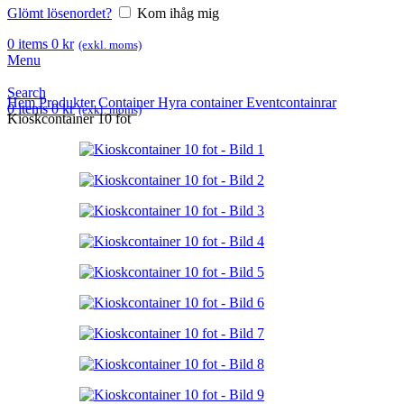
Glömt lösenordet?
Kom ihåg mig
0
items
0
kr
(exkl. moms)
Menu
Search
Hem
Produkter
Container
Hyra container
Eventcontainrar
0
items
0
kr
(exkl. moms)
Kioskcontainer 10 fot