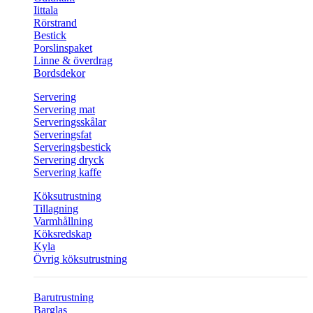
Iittala
Rörstrand
Bestick
Porslinspaket
Linne & överdrag
Bordsdekor
Servering
Servering mat
Serveringsskålar
Serveringsfat
Serveringsbestick
Servering dryck
Servering kaffe
Köksutrustning
Tillagning
Varmhållning
Köksredskap
Kyla
Övrig köksutrustning
Barutrustning
Barglas