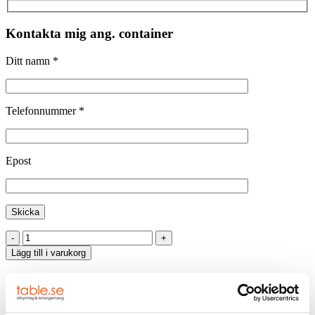
Kontakta mig ang. container
Ditt namn *
Telefonnummer *
Epost
Kioskcontainer
10
Lägg till i varukorg
fot
mängd
Artikelnr:
1053
BESKRIVNING