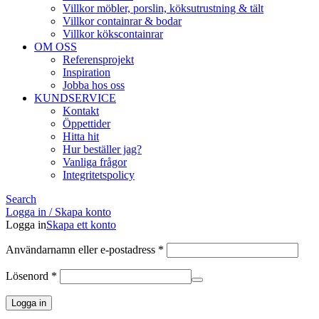
Villkor möbler, porslin, köksutrustning & tält
Villkor containrar & bodar
Villkor kökscontainrar
OM OSS
Referensprojekt
Inspiration
Jobba hos oss
KUNDSERVICE
Kontakt
Öppettider
Hitta hit
Hur beställer jag?
Vanliga frågor
Integritetspolicy
Search
Logga in / Skapa konto
Logga in
Skapa ett konto
Obligatoriskt
Användarnamn eller e-postadress
*
Obligatoriskt
Lösenord
*
Logga in