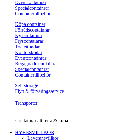
Eventcontainrar
Specialcontainrar
Containertillbehör
Köpa container
Förrådscontainrar
Kylcontainrar
Fryscontainrar
Toalettbodar
Kontorsbodar
Eventcontainrar
Begagnade containrar
Specialcontainrar
Containertillbehör
Self storage
Flytt & förvaringsservice
Transporter
Containrar att hyra & köpa
HYRESVILLKOR
Leveransvillkor