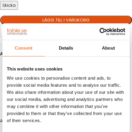
LÄGG TILL I VARUKORG
Consent
Details
About
Artikelnr:
5844
This website uses cookies
We use cookies to personalise content and ads, to
provide social media features and to analyse our traffic.
BESKRIVNING
We also share information about your use of our site with
HYRESVILLKOR
our social media, advertising and analytics partners who
may combine it with other information that you’ve
KUNDTJÄNST
provided to them or that they’ve collected from your use
Används vid stapling av containers.
of their services.