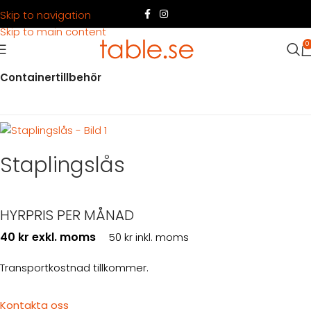
Skip to navigation
Skip to main content
0
Hem
Produkter
Container
Hyra container
Containertillbehör
Staplingslås
HYRPRIS PER MÅNAD
40 kr exkl. moms
50 kr inkl. moms
Transportkostnad tillkommer.
Kontakta oss