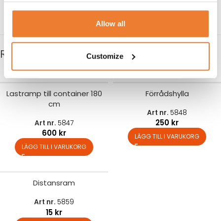
Allow all
RELATERADE PRODUKTER
Customize
Lastramp till container 180
Förrådshylla
cm
Art nr.
5848
250
kr
Art nr.
5847
600
kr
LÄGG TILL I VARUKORG
LÄGG TILL I VARUKORG
Distansram
Art nr.
5859
15
kr