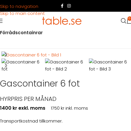
Skip to navigation
Skip to main content
0
Hem
Produkter
Container
Hyra container
Förrådscontainrar
Gascontainer 6 fot
HYRPRIS PER MÅNAD
1400 kr exkl. moms
1750 kr inkl. moms
Transportkostnad tillkommer.