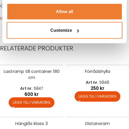
Gascontainrar är inte brandklassade.
Allow all
RITNING
Customize
RELATERADE PRODUKTER
Lastramp till container 180
Förrådshylla
cm
Art nr.
5848
250
kr
Art nr.
5847
600
kr
LÄGG TILL I VARUKORG
LÄGG TILL I VARUKORG
Hänglås klass 3
Distansram