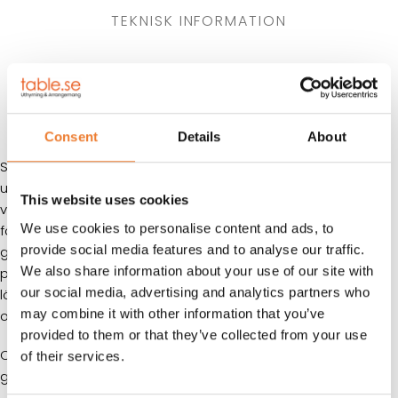
TEKNISK INFORMATION
HYRESVILLKOR
KUNDTJÄNST
Consent
Details
About
Specialbyggd förrådscontainer i litet smidigt format
utrustad med väl tilltagna ventilationsöppningar för god
This website uses cookies
ventilation. Den är uppmärkt med varnings-och
We use cookies to personalise content and ads, to
förbudsskyltar enligt brandförsvarets riktlinjer. Enligt lag ska
provide social media features and to analyse our traffic.
gasol på byggarbetsplatser, under publika evenemang och
We also share information about your use of our site with
på allmänna plaster förvaras i gascontainers. Med denna
our social media, advertising and analytics partners who
lösning uppnår du en säker förvaring och skyddar er mot
may combine it with other information that you’ve
obehöriga.
provided to them or that they’ve collected from your use
Containern är försedd med lockbox (låskåpa) i robust
of their services.
galvaniserat stål.