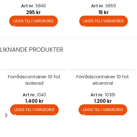
Art nr.
5846
Art nr.
5859
295
kr
15
kr
LÄGG TILL I VARUKORG
LÄGG TILL I VARUKORG
LIKNANDE PRODUKTER
Förrådscontainer 10 fot
Förrådscontainer 10 fot
isolerad
elcentral
Art nr.
1040
Art nr.
10381
1.400
kr
1.200
kr
LÄGG TILL I VARUKORG
LÄGG TILL I VARUKORG