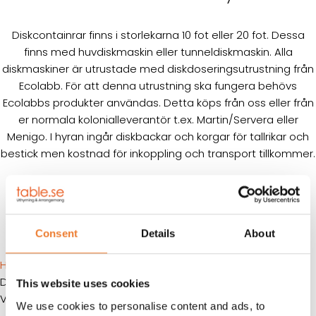
Diskcontainrar finns i storlekarna 10 fot eller 20 fot. Dessa
finns med huvdiskmaskin eller tunneldiskmaskin. Alla
diskmaskiner är utrustade med diskdoseringsutrustning från
Ecolabb. För att denna utrustning ska fungera behövs
Ecolabbs produkter användas. Detta köps från oss eller från
er normala kolonialleverantör t.ex. Martin/Servera eller
Menigo. I hyran ingår diskbackar och korgar för tallrikar och
bestick men kostnad för inkoppling och transport tillkommer.
Referensprojekt kökslösningar
Consent
Details
About
Hem
Produkter
Container
Hyra container
Kök & disk
Diskcontainrar
This website uses cookies
Visar alla 4 resultat
We use cookies to personalise content and ads, to