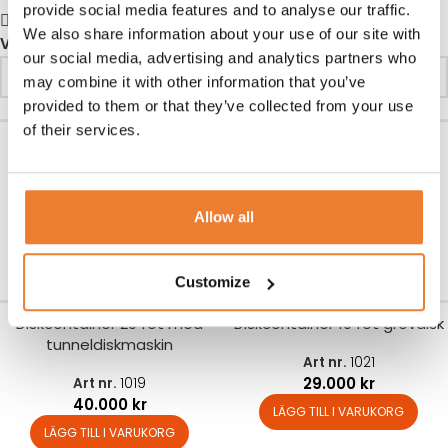
provide social media features and to analyse our traffic.
Show sidebar
We also share information about your use of our site with
Visa
24
48
96
our social media, advertising and analytics partners who
may combine it with other information that you’ve
provided to them or that they’ve collected from your use
of their services.
Diskcontainer 10 fot med
Diskcontainer 20 fot med 2
huvdiskmaskin
diskmaskiner
Art nr.
1018
Art nr.
1020
Allow all
29.000
kr
40.000
kr
LÄGG TILL I VARUKORG
LÄGG TILL I VARUKORG
Customize
Diskcontainer 20 fot med
Diskcontainer 10 fot grovdisk
tunneldiskmaskin
Art nr.
1021
29.000
kr
Art nr.
1019
40.000
kr
LÄGG TILL I VARUKORG
LÄGG TILL I VARUKORG