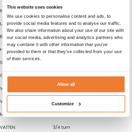
This website uses cookies
Innermått
We use cookies to personalise content and ads, to
LÄNGD:
5800 mm
provide social media features and to analyse our traffic.
We also share information about your use of our site with
BREDD:
2250 mm
our social media, advertising and analytics partners who
may combine it with other information that you’ve
HÖJD:
2150 mm
provided to them or that they’ve collected from your use
of their services.
Storlek
GOLVYTA:
513 m²
Allow all
VOLYM:
26 m³
VIKT:
3200 kg
Customize
Mer information
VATTEN:
3/4 tum