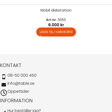
Mobil diskstation
Art nr.
5655
6.000
kr
LÄGG TILL I VARUKORG
KONTAKT
08-50 000 450
info@table.se
Öppettider
INFORMATION
Hur beställer jag?