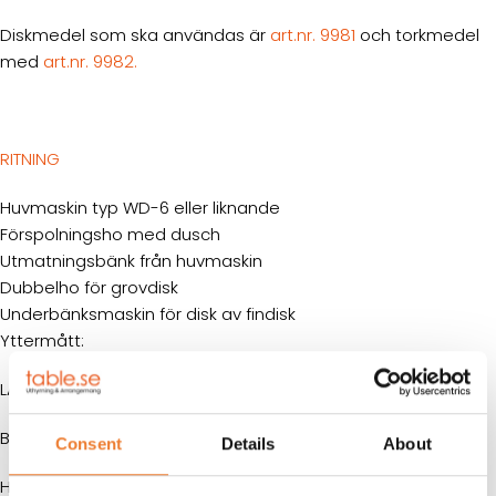
Diskmedel som ska användas är
art.nr. 9981
och torkmedel
med
art.nr. 9982.
RITNING
Huvmaskin typ WD-6 eller liknande
Förspolningsho med dusch
Utmatningsbänk från huvmaskin
Dubbelho för grovdisk
Underbänksmaskin för disk av findisk
Yttermått:
LÄNGD:
6058 mm
BREDD:
2438 mm
Consent
Details
About
HÖJD:
2591 mm