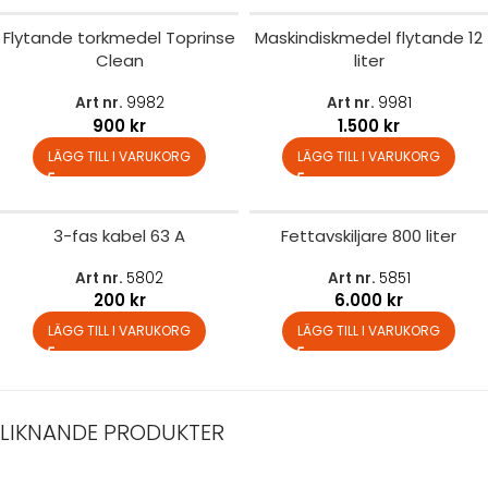
Flytande torkmedel Toprinse
Maskindiskmedel flytande 12
Clean
liter
Art nr.
9982
Art nr.
9981
900
kr
1.500
kr
LÄGG TILL I VARUKORG
LÄGG TILL I VARUKORG
3-fas kabel 63 A
Fettavskiljare 800 liter
Art nr.
5802
Art nr.
5851
200
kr
6.000
kr
LÄGG TILL I VARUKORG
LÄGG TILL I VARUKORG
LIKNANDE PRODUKTER