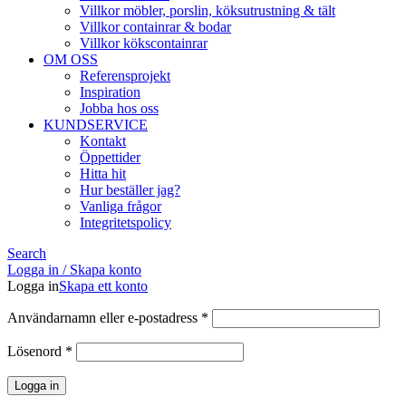
Villkor möbler, porslin, köksutrustning & tält
Villkor containrar & bodar
Villkor kökscontainrar
OM OSS
Referensprojekt
Inspiration
Jobba hos oss
KUNDSERVICE
Kontakt
Öppettider
Hitta hit
Hur beställer jag?
Vanliga frågor
Integritetspolicy
Search
Logga in / Skapa konto
Logga in
Skapa ett konto
Obligatoriskt
Användarnamn eller e-postadress
*
Obligatoriskt
Lösenord
*
Logga in