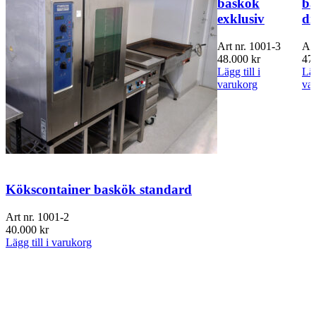
baskök
ba
exklusiv
di
Art nr.
1001-3
Art
48.000
kr
47
Lägg till i
Läg
varukorg
va
Kökscontainer baskök standard
Art nr.
1001-2
40.000
kr
Lägg till i varukorg