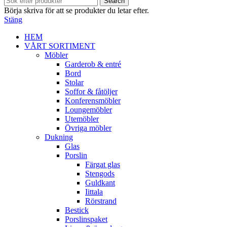
Search
Börja skriva för att se produkter du letar efter.
Stäng
HEM
VÅRT SORTIMENT
Möbler
Garderob & entré
Bord
Stolar
Soffor & fåtöljer
Konferensmöbler
Loungemöbler
Utemöbler
Övriga möbler
Dukning
Glas
Porslin
Färgat glas
Stengods
Guldkant
Iittala
Rörstrand
Bestick
Porslinspaket