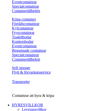
Eventcontainrar
Specialcontainrar
Containertillbehör
Köpa container
Förrådscontainrar
Kylcontainrar
Fryscontainrar
Toalettbodar
Kontorsbodar
Eventcontainrar
Begagnade containrar
Specialcontainrar
Containertillbehör
Self storage
Flytt & förvaringsservice
Transporter
Containrar att hyra & köpa
HYRESVILLKOR
Leveransvillkor