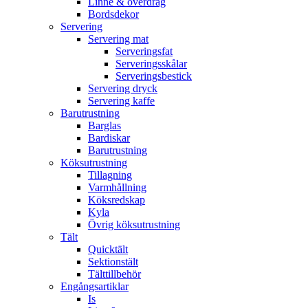
Linne & överdrag
Bordsdekor
Servering
Servering mat
Serveringsfat
Serveringsskålar
Serveringsbestick
Servering dryck
Servering kaffe
Barutrustning
Barglas
Bardiskar
Barutrustning
Köksutrustning
Tillagning
Varmhållning
Köksredskap
Kyla
Övrig köksutrustning
Tält
Quicktält
Sektionstält
Tälttillbehör
Engångsartiklar
Is