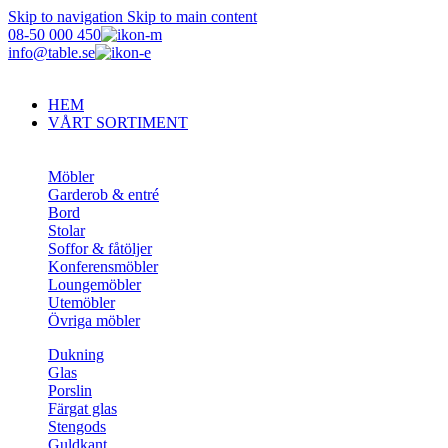
Skip to navigation
Skip to main content
08-50 000 450
info@table.se
HEM
VÅRT SORTIMENT
Möbler
Garderob & entré
Bord
Stolar
Soffor & fåtöljer
Konferensmöbler
Loungemöbler
Utemöbler
Övriga möbler
Dukning
Glas
Porslin
Färgat glas
Stengods
Guldkant