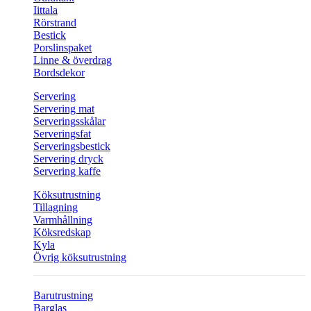
Iittala
Rörstrand
Bestick
Porslinspaket
Linne & överdrag
Bordsdekor
Servering
Servering mat
Serveringsskålar
Serveringsfat
Serveringsbestick
Servering dryck
Servering kaffe
Köksutrustning
Tillagning
Varmhållning
Köksredskap
Kyla
Övrig köksutrustning
Barutrustning
Barglas