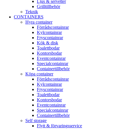
Ljus & servetter
Grilltillbehör
Teknik
CONTAINERS
Hyra container
Förrådscontainrar
Kylcontainrar
Fryscontainrar
Kök & disk
Toalettbodar
Kontorsbodar
Eventcontainrar
Specialcontainrar
Containertillbehör
Köpa container
Förrådscontainrar
Kylcontainrar
Fryscontainrar
Toalettbodar
Kontorsbodar
Eventcontainrar
Specialcontainrar
Containertillbehör
Self storage
Flytt & förvaringsservice