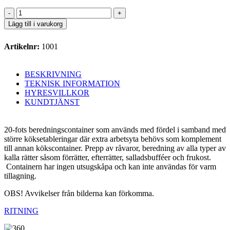
Beredningscontainer/
kallkök
Lägg till i varukorg
20
fot
Artikelnr:
1001
mängd
BESKRIVNING
TEKNISK INFORMATION
HYRESVILLKOR
KUNDTJÄNST
20-fots beredningscontainer som används med fördel i samband med
större köksetableringar där extra arbetsyta behövs som komplement
till annan kökscontainer. Prepp av råvaror, beredning av alla typer av
kalla rätter såsom förrätter, efterrätter, salladsbufféer och frukost.
Containern har ingen utsugskåpa och kan inte användas för varm
tillagning.
OBS! Avvikelser från bilderna kan förkomma.
RITNING