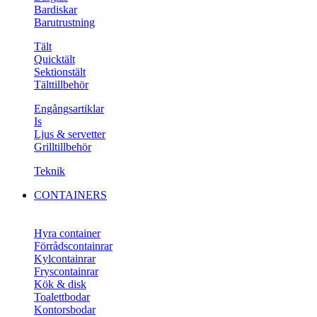
Bardiskar
Barutrustning
Tält
Quicktält
Sektionstält
Tälttillbehör
Engångsartiklar
Is
Ljus & servetter
Grilltillbehör
Teknik
CONTAINERS
Hyra container
Förrådscontainrar
Kylcontainrar
Fryscontainrar
Kök & disk
Toalettbodar
Kontorsbodar