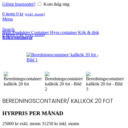
Glömt lösenordet?
Kom ihåg mig
0
items
0
kr
(exkl. moms)
Menu
Search
Hem
Produkter
Container
Hyra container
Kök & disk
0
items
0
kr
(exkl. moms)
Kökscontainrar
BEREDNINGSCONTAINER/ KALLKÖK 20 FOT
HYRPRIS PER MÅNAD
25000 kr exkl. moms
31250 kr inkl. moms