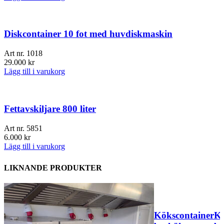
Diskcontainer 10 fot med huvdiskmaskin
Art nr.
1018
29.000
kr
Lägg till i varukorg
Fettavskiljare 800 liter
Art nr.
5851
6.000
kr
Lägg till i varukorg
LIKNANDE PRODUKTER
Kökscontainer
Kö