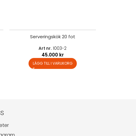
Serveringskök 20 fot
Art nr.
1003-2
45.000
kr
LÄGG TILL I VARUKORG
SS
eter
tagram