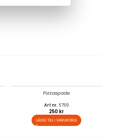
Pizzaspade
Art nr.
5759
250
kr
LÄGG TILL I VARUKORG