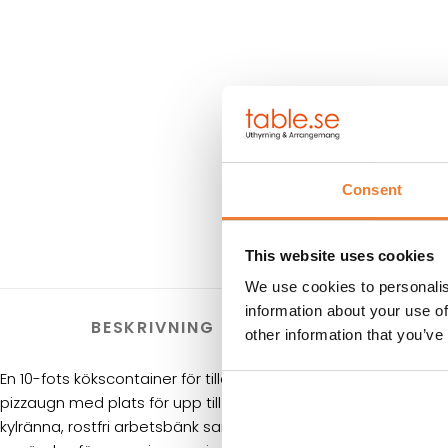
Consent
This website uses cookies
We use cookies to personalis
information about your use of
BESKRIVNING
TEKNISK 
other information that you’ve
En 10-fots kökscontainer för tillagning av pizza. Containern In
pizzaugn med plats för upp till 8 pizzor samtidigt. Utöver det
kylränna, rostfri arbetsbänk samt dryckeskyl. Containern är t