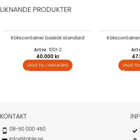
LIKNANDE PRODUKTER
Kökscontainer baskök standard
Kökscontainer
Art nr.
1001-2
Art 
40.000
kr
47
LÄGG TILL I VARUKORG
LÄGG TIL
KONTAKT
IN
08-50 000 450
info@table.se