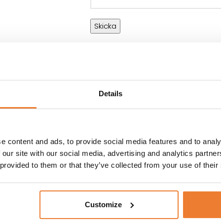
LÄGG TILL I V
Details
Artikelnr:
1003-3
e content and ads, to provide social media features and to analy
 our site with our social media, advertising and analytics partn
INFORMATION
HYRESVILLKOR
 provided to them or that they’ve collected from your use of their
nehåller en stor
Kylbänk med kylränna
 finns kylbänk med
Pizzaugn för 2 x 4 pizzor
Customize
änkt att kunna
Dryckeskyl