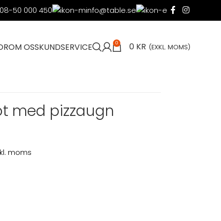
08-50 000 450
info@table.se
0
0
KR
OR
OM OSS
KUNDSERVICE
(EXKL. MOMS)
fot med pizzaugn
nkl. moms