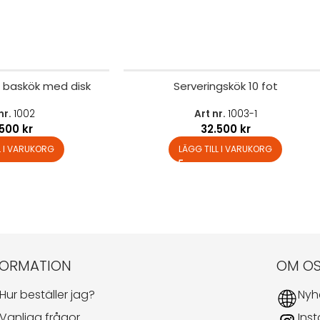
 baskök med disk
Serveringskök 10 fot
nr.
1002
Art nr.
1003-1
.500
kr
32.500
kr
L I VARUKORG
LÄGG TILL I VARUKORG
FORMATION
OM O
Hur beställer jag?
Nyh
Vanliga frågor
Ins