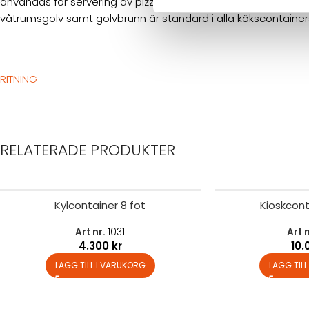
användas för servering av pizza direkt till kund. Handfat, venti
våtrumsgolv samt golvbrunn är standard i alla kökscontainer
RITNING
RELATERADE PRODUKTER
Kylcontainer 8 fot
Kioskcont
Art nr.
1031
Art 
4.300
kr
10
LÄGG TILL I VARUKORG
LÄGG TIL