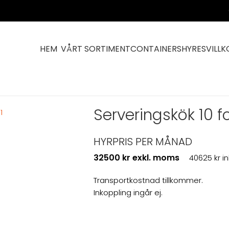
HEM
VÅRT SORTIMENT
CONTAINERS
HYRESVILLK
ntainrar
Serveringskök 10 fot med pizzaugn
Serveringskök 10 
HYRPRIS PER MÅNAD
32500 kr exkl. moms
40625 kr i
Transportkostnad tillkommer.
Inkoppling ingår ej.