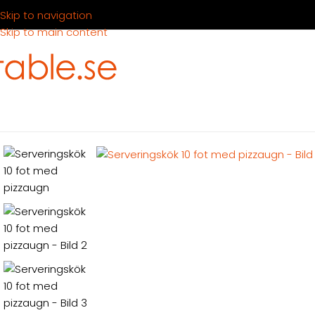
Skip to navigation
Skip to main content
Hem
Produkter
Container
Hyra container
Kök & disk
Köksco