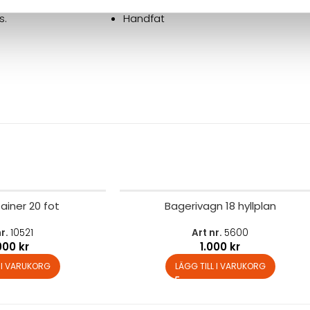
lation, belysning,
Rostfri arbetsbänk
s.
Handfat
ainer 20 fot
Bagerivagn 18 hyllplan
nr.
10521
Art nr.
5600
.000
kr
1.000
kr
L I VARUKORG
LÄGG TILL I VARUKORG