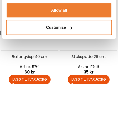
2.500
kr
3.200
kr
LÄGG TILL I VARUKORG
LÄGG TILL I VARUKORG
Allow all
Customize
LIKNANDE PRODUKTER
Ballongvisp 40 cm
Stekspade 28 cm
Art nr.
5761
Art nr.
5769
60
kr
35
kr
LÄGG TILL I VARUKORG
LÄGG TILL I VARUKORG