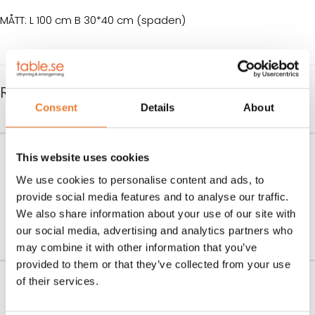
MÅTT: L 100 cm B 30*40 cm (spaden)
RELATERADE PRODUKTER
Consent
Details
About
Pizzaugn på hjul digital 12
Serveringskök 10 fot med
This website uses cookies
pizzor
pizzaugn
We use cookies to personalise content and ads, to
Art nr.
5012
Art nr.
1003-3
provide social media features and to analyse our traffic.
6.000
kr
32.500
kr
We also share information about your use of our site with
LÄGG TILL I VARUKORG
LÄGG TILL I VARUKORG
our social media, advertising and analytics partners who
may combine it with other information that you’ve
provided to them or that they’ve collected from your use
Pizzaugn mini dubbel
Kylbänk med 2 kylrännor
of their services.
Art nr.
5011
Art nr.
5520