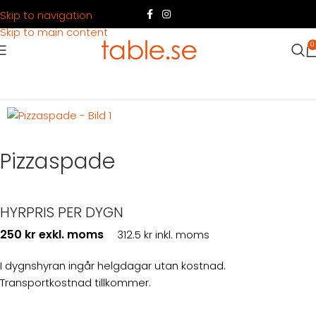
Skip to navigation
Skip to main content
0
Hem
Produkter
Köksutrustning
Köksredskap
Pizzaspade
HYRPRIS PER DYGN
250 kr exkl. moms
312.5 kr inkl. moms
I dygnshyran ingår helgdagar utan kostnad.
Transportkostnad tillkommer.