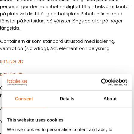
personer ger denna enhet möjlighet till ett bekvämt kontor
på plats vid din tillfälliga arbetsplats. Enheten finns med
fönster på kortsidan, på vänster långsida eller på höger
långsida.
Containern är som standard utrustad med isolering,
ventilation (självdrag), AC, element och belysning.
RITNING 2D
RITNING 3D
ÖVRIG INFORMATION:
Kabel ingår ej.
Consent
Details
About
Alla mått är ungefärliga.
This website uses cookies
Yttermått:
We use cookies to personalise content and ads, to