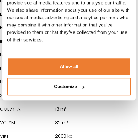
LÄNGD:
6055 mm
provide social media features and to analyse our traffic.
We also share information about your use of our site with
BREDD:
2435 mm
our social media, advertising and analytics partners who
may combine it with other information that you’ve
HÖJD:
2800/2591 mm
provided to them or that they’ve collected from your use
of their services.
Innermått
LÄNGD:
5860 mm
Allow all
BREDD:
2320 mm
HÖJD:
2591 mm
Customize
Storlek
GOLVYTA:
13 m²
VOLYM:
32 m³
VIKT:
2000 kg