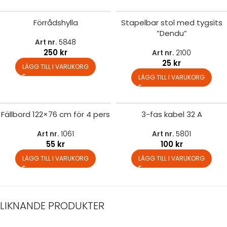
Förrådshylla
Stapelbar stol med tygsits
”Dendu”
Art nr.
5848
250
kr
Art nr.
2100
25
kr
LÄGG TILL I VARUKORG
LÄGG TILL I VARUKORG
Fällbord 122×76 cm för 4 pers
3-fas kabel 32 A
Art nr.
1061
Art nr.
5801
55
kr
100
kr
LÄGG TILL I VARUKORG
LÄGG TILL I VARUKORG
LIKNANDE PRODUKTER