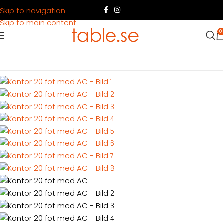
Skip to navigation
Skip to main content
0
Hem
Produkter
Container
Hyra container
Kontorsbodar