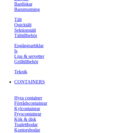
Bardiskar
Barutrustning
Tält
Quicktält
Sektionstält
Tälttillbehör
Engångsartiklar
Is
Ljus & servetter
Grilltillbehör
Teknik
CONTAINERS
Hyra container
Förrådscontainrar
Kylcontainrar
Fryscontainrar
Kök & disk
Toalettbodar
Kontorsbodar