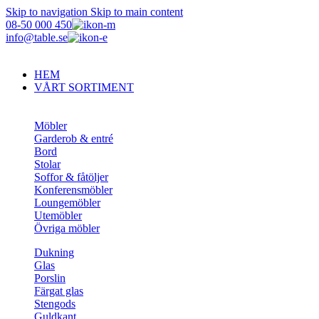
Skip to navigation
Skip to main content
08-50 000 450
info@table.se
HEM
VÅRT SORTIMENT
Möbler
Garderob & entré
Bord
Stolar
Soffor & fåtöljer
Konferensmöbler
Loungemöbler
Utemöbler
Övriga möbler
Dukning
Glas
Porslin
Färgat glas
Stengods
Guldkant