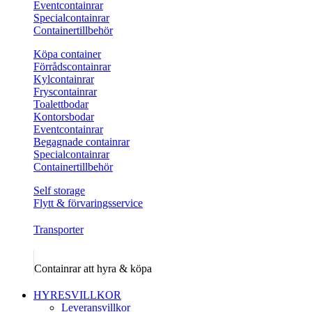
Eventcontainrar
Specialcontainrar
Containertillbehör
Köpa container
Förrådscontainrar
Kylcontainrar
Fryscontainrar
Toalettbodar
Kontorsbodar
Eventcontainrar
Begagnade containrar
Specialcontainrar
Containertillbehör
Self storage
Flytt & förvaringsservice
Transporter
Containrar att hyra & köpa
HYRESVILLKOR
Leveransvillkor