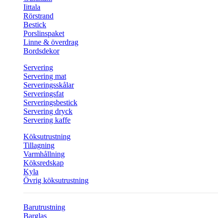
Iittala
Rörstrand
Bestick
Porslinspaket
Linne & överdrag
Bordsdekor
Servering
Servering mat
Serveringsskålar
Serveringsfat
Serveringsbestick
Servering dryck
Servering kaffe
Köksutrustning
Tillagning
Varmhållning
Köksredskap
Kyla
Övrig köksutrustning
Barutrustning
Barglas