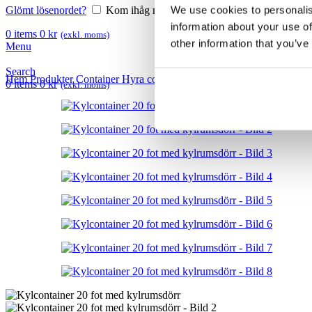
We use cookies to personalis
Glömt lösenordet?
Kom ihåg mig
information about your use of
0
items
0
kr
(exkl. moms)
other information that you’ve
Menu
Search
Hem
Produkter
Container
Hyra container
Kylcontainrar
Kylcontainer
0
items
0
kr
(exkl. moms)