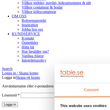
Villkor möbler, porslin, köksutrustning & tält
Villkor containrar & bodar
Villkor kökscontainrar
OM OSS
Referensprojekt
Inspiration
Jobba hos oss
KUNDSERVICE
Kontakt
Öppettider
Hitta hit
Hur beställer jag?
Vanliga frågor
Integritetspolicy
Search
Logga in / Skapa konto
Logga in
Skapa ett konto
Obligatoriskt
Användarnamn eller e-postadress
*
Consent
Obligatoriskt
Lösenord
*
Logga in
This website uses cookies