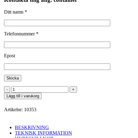
Ditt namn *
Telefonnummer *
Epost
Kylcontainer
20
Lägg till i varukorg
fot
med
Artikelnr:
10353
kylrumsdörr
mängd
BESKRIVNING
TEKNISK INFORMATION