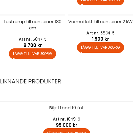
Lastramp till container 180
Värmefläkt till container 2 kW
cm
Art nr.
5834-5
1.500
kr
Art nr.
5847-5
8.700
kr
LÄGG TILL I VARUKORG
LÄGG TILL I VARUKORG
LIKNANDE PRODUKTER
Biljettbod 10 fot
Art nr.
1049-5
95.000
kr