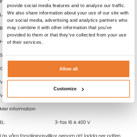
Innermått
provide social media features and to analyse our traffic.
We also share information about your use of our site with
LÄNGD:
2790 mm
our social media, advertising and analytics partners who
may combine it with other information that you’ve
BREDD:
2320 mm
provided to them or that they’ve collected from your use
HÖJD:
2390 mm
of their services.
Storlek
GOLVYTA:
6 m²
Allow all
VOLYM:
15 m³
Customize
VIKT:
1300 kg
Mer information
EL:
3-fas 16 A 400 V
Läs våra försäljningsvillkor genom att ladda ner pdfen