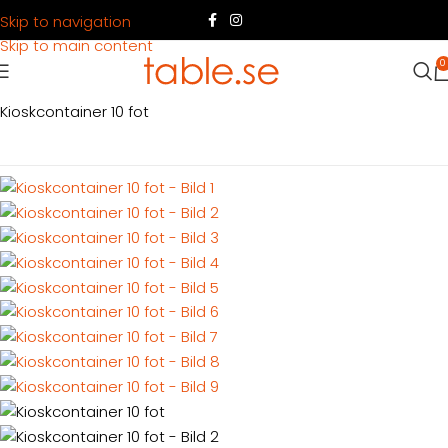
Skip to navigation
Skip to main content
0
Hem
Produkter
Container
Köpa container
Eventcontainrar
Kioskcontainer 10 fot