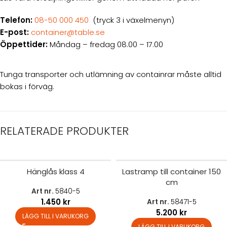
Telefon:
08-50 000 450
(tryck 3 i växelmenyn)
E-post:
container@table.se
Öppettider:
Måndag – fredag 08.00 – 17.00
Tunga transporter och utlämning av containrar måste alltid
bokas i förväg.
RELATERADE PRODUKTER
Hänglås klass 4
Lastramp till container 150
cm
Art nr.
5840-5
1.450
kr
Art nr.
58471-5
5.200
kr
LÄGG TILL I VARUKORG
LÄGG TILL I VARUKORG