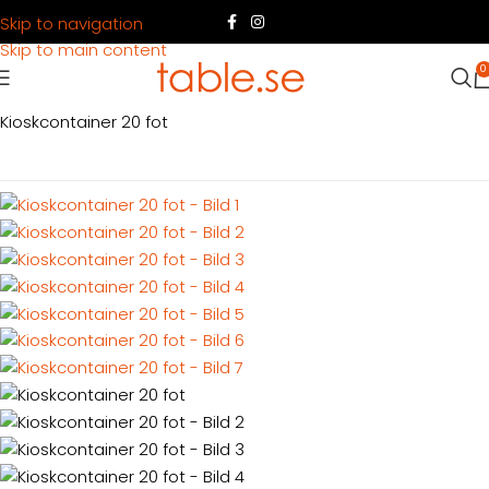
Skip to navigation
Skip to main content
0
Hem
Produkter
Container
Köpa container
Eventcontainrar
Kioskcontainer 20 fot