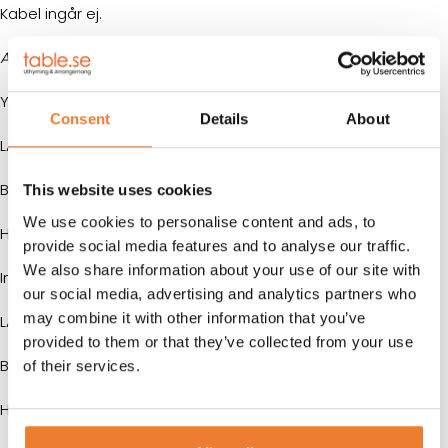
Kabel ingår ej.
Alla mått är ungefärliga.
Yttermått:
Consent
Details
About
LÄNGD:
6058 mm
BREDD:
2438 mm
This website uses cookies
We use cookies to personalise content and ads, to
HÖJD:
2591 mm
provide social media features and to analyse our traffic.
We also share information about your use of our site with
Innermått
our social media, advertising and analytics partners who
may combine it with other information that you’ve
LÄNGD:
5890 mm
provided to them or that they’ve collected from your use
BREDD:
2350 mm
of their services.
HÖJD:
2390 mm