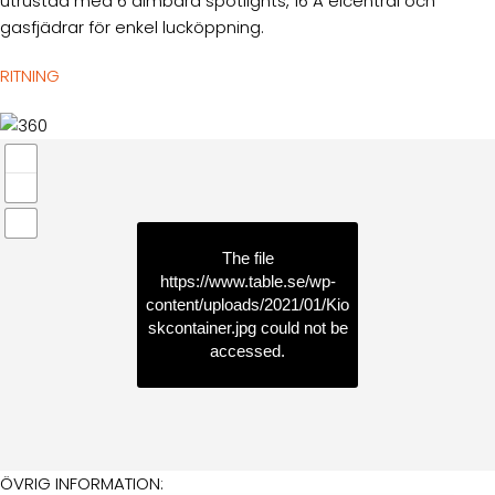
utrustad med 6 dimbara spotlights, 16 A elcentral och
gasfjädrar för enkel lucköppning.
RITNING
The file
https://www.table.se/wp-
content/uploads/2021/01/Kio
skcontainer.jpg
could not be
accessed.
ÖVRIG INFORMATION: