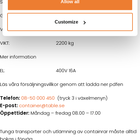
Storlek
Allow all
GOLVYTA:
13,7 m²
Customize
VOLYM:
33 m³
VIKT:
2200 kg
Mer information
EL:
400V 16A
Läs våra försäljningsvillkor genom att ladda ner pdfen
Telefon:
08-50 000 450
(tryck 3 i växelmenyn)
E-post:
container@table.se
Öppettider:
Måndag – fredag 08.00 – 17.00
Tunga transporter och utlämning av containrar måste alltid
bokas i förväg.