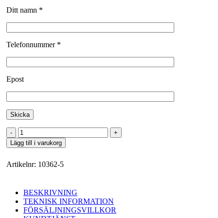
Ditt namn *
Telefonnummer *
Epost
Förrådscontainer
10
Lägg till i varukorg
fot
med
Artikelnr:
10362-5
garageport
mängd
BESKRIVNING
TEKNISK INFORMATION
FÖRSÄLJNINGSVILLKOR