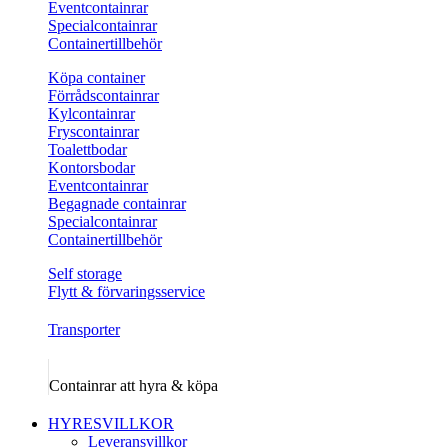
Eventcontainrar
Specialcontainrar
Containertillbehör
Köpa container
Förrådscontainrar
Kylcontainrar
Fryscontainrar
Toalettbodar
Kontorsbodar
Eventcontainrar
Begagnade containrar
Specialcontainrar
Containertillbehör
Self storage
Flytt & förvaringsservice
Transporter
Containrar att hyra & köpa
HYRESVILLKOR
Leveransvillkor