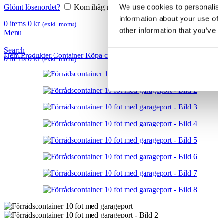
We use cookies to personalis
Glömt lösenordet?
Kom ihåg mig
information about your use of
0
items
0
kr
(exkl. moms)
other information that you’ve
Menu
Search
Hem
Produkter
Container
Köpa container
Förrådcontainrar
Förrådsco
0
items
0
kr
(exkl. moms)