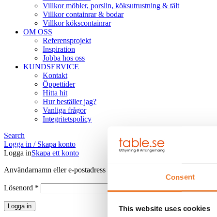
Villkor möbler, porslin, köksutrustning & tält
Villkor containrar & bodar
Villkor kökscontainrar
OM OSS
Referensprojekt
Inspiration
Jobba hos oss
KUNDSERVICE
Kontakt
Öppettider
Hitta hit
Hur beställer jag?
Vanliga frågor
Integritetspolicy
Search
Logga in / Skapa konto
Logga in
Skapa ett konto
Obligatoriskt
Användarnamn eller e-postadress
*
Consent
Obligatoriskt
Lösenord
*
Logga in
This website uses cookies