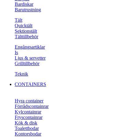
Bardiskar
Barutrustning
Tält
Quicktält
Sektionstält
Tälttillbehör
Engångsartiklar
Is
Ljus & servetter
Grilltillbehör
Teknik
CONTAINERS
Hyra container
Förrådscontainrar
Kylcontainrar
Fryscontainrar
Kök & disk
Toalettbodar
Kontorsbodar