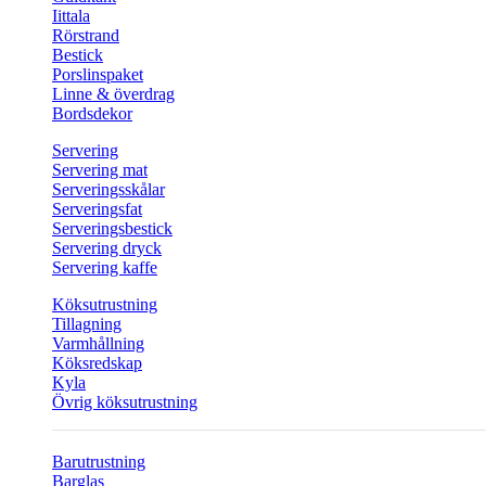
Iittala
Rörstrand
Bestick
Porslinspaket
Linne & överdrag
Bordsdekor
Servering
Servering mat
Serveringsskålar
Serveringsfat
Serveringsbestick
Servering dryck
Servering kaffe
Köksutrustning
Tillagning
Varmhållning
Köksredskap
Kyla
Övrig köksutrustning
Barutrustning
Barglas