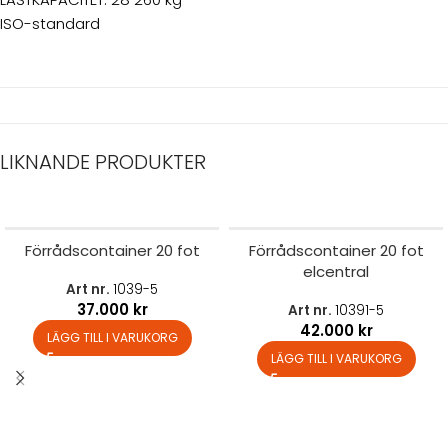
ISO-standard
LIKNANDE PRODUKTER
Förrådscontainer 20 fot
Förrådscontainer 20 fot
elcentral
Art nr.
1039-5
37.000
kr
Art nr.
10391-5
42.000
kr
LÄGG TILL I VARUKORG
LÄGG TILL I VARUKORG