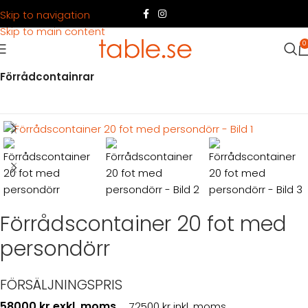
Skip to navigation
Skip to main content
0
Hem
Produkter
Container
Köpa container
Förrådcontainrar
Förrådscontainer 20 fot med
persondörr
FÖRSÄLJNINGSPRIS
58000 kr exkl. moms
72500 kr inkl. moms