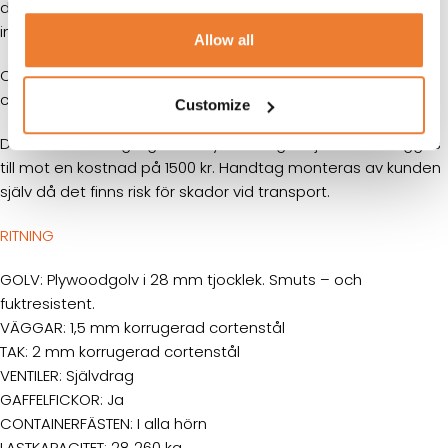
dörrarna behöver då endast öppnas för exempelvis
inlastning av större mängder material.
Allow all
Containern är försedd med lockbox (låskåpa) gjord i
cortenstål.
Customize
Dörr och handtag ingår. Låscylinder ingår ej men kan läggas
till mot en kostnad på 1500 kr. Handtag monteras av kunden
själv då det finns risk för skador vid transport.
RITNING
GOLV: Plywoodgolv i 28 mm tjocklek. Smuts – och
fuktresistent.
VÄGGAR: 1,5 mm korrugerad cortenstål
TAK: 2 mm korrugerad cortenstål
VENTILER: Självdrag
GAFFELFICKOR: Ja
CONTAINERFÄSTEN: I alla hörn
LASTKAPACITET: 28 260 kg