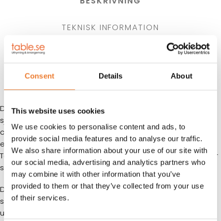
BESKRIVNING
TEKNISK INFORMATION
FÖRSÄLJNINGSVILLKOR
Consent
Details
About
KUNDTJÄNST
Den vanligaste typen av förrådscontainer även kallad
This website uses cookies
sjöfartscontainer eller fraktcontainer. Denna rymliga
We use cookies to personalise content and ads, to
container fungerar utmärkt som förråd eller lager samt är
provide social media features and to analyse our traffic.
ett bra hjälpmedel vid flytt och transportering av gods.
We also share information about your use of our site with
Totalvolymen är hela 33 kbm som räcker till hela bohag eller
our social media, advertising and analytics partners who
som arbetscontainer för flera personer.
may combine it with other information that you’ve
provided to them or that they’ve collected from your use
Denna container är försedd med en låsbar brandklassad
of their services.
stålytterdörr i måtten 90 x 200 cm. Persondörren
underlättar vid mycket trafik in och ut och de vanliga