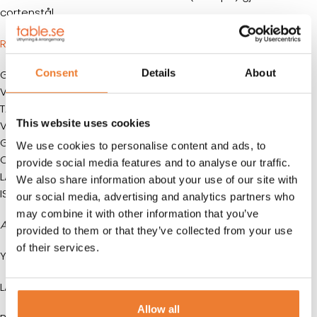
cortenstål.
RITNING
Consent
Details
About
GOLV: Plywoodgolv 28 mm. Smuts- och fuktresistent.
VÄGGAR: 1,5 mm korrugerad cortenstål
TAK: 2 mm korrugerad cortenstål
This website uses cookies
VENTILER: Självdrag
GAFFELFICKOR: Ja
We use cookies to personalise content and ads, to
CONTAINERFÄSTEN: I alla hörn
provide social media features and to analyse our traffic.
LASTKAPACITET: 28 260 kg
We also share information about your use of our site with
ISO-standard
our social media, advertising and analytics partners who
may combine it with other information that you’ve
Alla mått är ungefärliga.
provided to them or that they’ve collected from your use
of their services.
Yttermått:
LÄNGD:
6058 mm
Allow all