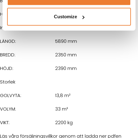
BREDD:
2438 mm
HÖJD:
2591 mm
Customize
Innermått
LÄNGD:
5890 mm
BREDD:
2350 mm
HÖJD:
2390 mm
Storlek
GOLVYTA:
13,8 m²
VOLYM:
33 m³
VIKT:
2200 kg
Läs våra försäljningsvillkor genom att ladda ner pdfen