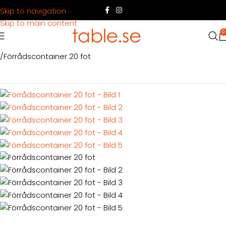
Skip to navigation
Skip to main content
0
Hem
Produkter
Container
Köpa container
Förrådcontainrar
Förrådscontainer 20 fot