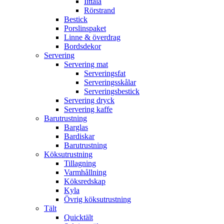
Iittala
Rörstrand
Bestick
Porslinspaket
Linne & överdrag
Bordsdekor
Servering
Servering mat
Serveringsfat
Serveringsskålar
Serveringsbestick
Servering dryck
Servering kaffe
Barutrustning
Barglas
Bardiskar
Barutrustning
Köksutrustning
Tillagning
Varmhållning
Köksredskap
Kyla
Övrig köksutrustning
Tält
Quicktält