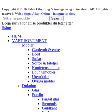
Copyright © 2026 Table Uthyrning & Arrangemang i Stockholm AB. All rights
reserved​​.
Web design: Adapt Online
-
Integritetspolicy
Search
Börja skriva för att se produkter du letar efter.
Stäng
HEM
VÅRT SORTIMENT
Möbler
Garderob & entré
Bord
Stolar
Soffor & fåtöljer
Konferensmöbler
Loungemöbler
Utemöbler
Övriga möbler
Dukning
Glas
Porslin
Färgat glas
Stengods
Guldkant