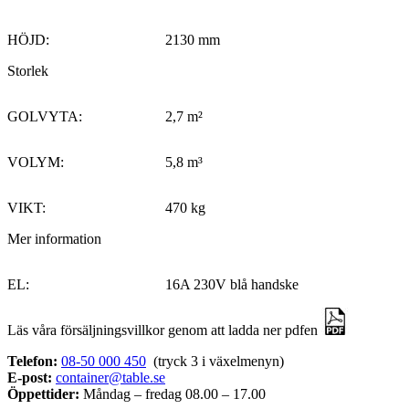
HÖJD:
2130 mm
Storlek
GOLVYTA:
2,7 m²
VOLYM:
5,8 m³
VIKT:
470 kg
Mer information
EL:
16A 230V blå handske
Läs våra försäljningsvillkor genom att ladda ner pdfen
Telefon:
08-50 000 450
(tryck 3 i växelmenyn)
E-post:
container@table.se
Öppettider:
Måndag – fredag 08.00 – 17.00