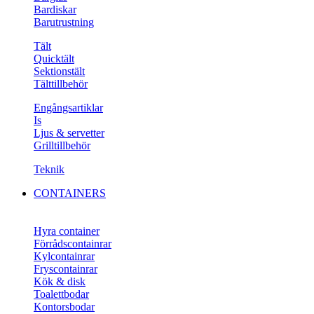
Bardiskar
Barutrustning
Tält
Quicktält
Sektionstält
Tälttillbehör
Engångsartiklar
Is
Ljus & servetter
Grilltillbehör
Teknik
CONTAINERS
Hyra container
Förrådscontainrar
Kylcontainrar
Fryscontainrar
Kök & disk
Toalettbodar
Kontorsbodar