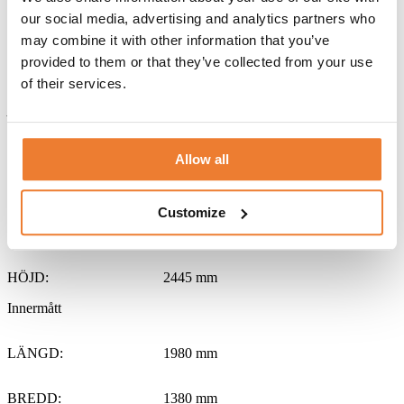
VENTILER: Självdrag
our social media, advertising and analytics partners who
VÄGGAR: Korrugerad stålplåt 1,2 mm tjock
may combine it with other information that you’ve
TAK: Korrugerad stålplåt plåt 1,2 mm
provided to them or that they’ve collected from your use
GOLV: Stålgolv
GAFFELFICKOR: Ja
of their services.
Alla mått är ungefärliga.
Yttermått:
Allow all
LÄNGD:
2200 mm
Customize
BREDD:
1600 mm
HÖJD:
2445 mm
Innermått
LÄNGD:
1980 mm
BREDD:
1380 mm