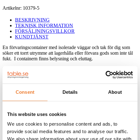
isolerad
Artikelnr:
10379-5
mängd
BESKRIVNING
TEKNISK INFORMATION
FÖRSÄLJNINGSVILLKOR
KUNDTJÄNST
En förvaringscontainer med isolerade väggar och tak för dig som
söker ett torrt utrymme att lagerhålla eller förvara gods som inte tål
fukt. I containern finns belysning och eluttag.
Med ett hänglås kan Mover-Boxen förvaras säkert ute i det fria som
ett förråd eller tillfällig förvaring. Kontakta oss för information om
aktuella färger som finns i vårt lager.
Containern kan mot extra kostnad förses med olika tillbehör:
Consent
Details
About
Elcentral 16A / 400V 4000 kr
(Anslutning via hål täckt med utanpåliggande gummiskydd.)
Värmefläkt 2 kWh 1500 kr
This website uses cookies
RITNING
We use cookies to personalise content and ads, to
provide social media features and to analyse our traffic.
FÄRG: Standardfärger är vit (RAL 9010) och blå (RAL 5010).
We also share information about your use of our site with
Containern finns som beställningsvara i fler färger mot pristillägg.