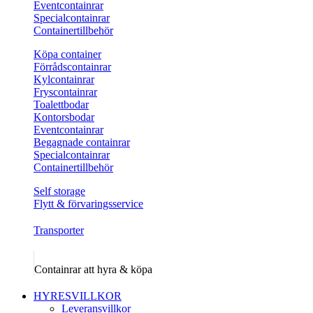
Eventcontainrar
Specialcontainrar
Containertillbehör
Köpa container
Förrådscontainrar
Kylcontainrar
Fryscontainrar
Toalettbodar
Kontorsbodar
Eventcontainrar
Begagnade containrar
Specialcontainrar
Containertillbehör
Self storage
Flytt & förvaringsservice
Transporter
Containrar att hyra & köpa
HYRESVILLKOR
Leveransvillkor