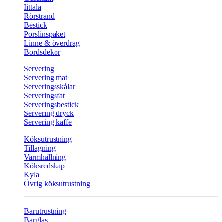
Iittala
Rörstrand
Bestick
Porslinspaket
Linne & överdrag
Bordsdekor
Servering
Servering mat
Serveringsskålar
Serveringsfat
Serveringsbestick
Servering dryck
Servering kaffe
Köksutrustning
Tillagning
Varmhållning
Köksredskap
Kyla
Övrig köksutrustning
Barutrustning
Barglas