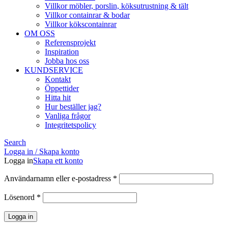
Villkor möbler, porslin, köksutrustning & tält
Villkor containrar & bodar
Villkor kökscontainrar
OM OSS
Referensprojekt
Inspiration
Jobba hos oss
KUNDSERVICE
Kontakt
Öppettider
Hitta hit
Hur beställer jag?
Vanliga frågor
Integritetspolicy
Search
Logga in / Skapa konto
Logga in
Skapa ett konto
Obligatoriskt
Användarnamn eller e-postadress
*
Obligatoriskt
Lösenord
*
Logga in