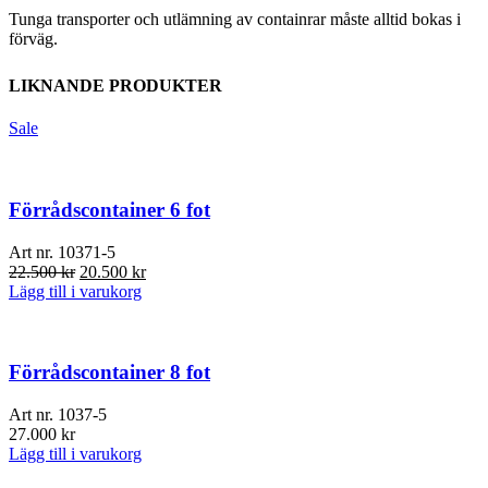
Tunga transporter och utlämning av containrar måste alltid bokas i
förväg.
LIKNANDE PRODUKTER
Sale
Förrådscontainer 6 fot
Art nr.
10371-5
Det
Det
22.500
kr
20.500
kr
ursprungliga
nuvarande
Lägg till i varukorg
priset
priset
var:
är:
22.500 kr.
20.500 kr.
Förrådscontainer 8 fot
Art nr.
1037-5
27.000
kr
Lägg till i varukorg