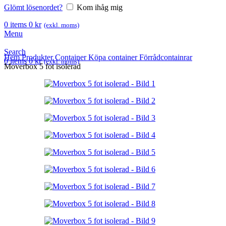
Glömt lösenordet?
Kom ihåg mig
0
items
0
kr
(exkl. moms)
Menu
Search
Hem
Produkter
Container
Köpa container
Förrådcontainrar
0
items
0
kr
(exkl. moms)
Moverbox 5 fot isolerad