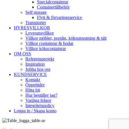
Specialcontainrar
Containertillbehör
Self storage
Flytt & förvaringsservice
Transporter
HYRESVILLKOR
Leveransvillkor
Villkor möbler, porslin, köksutrustning & tält
Villkor containrar & bodar
Villkor kökscontainrar
OM OSS
Referensprojekt
Inspiration
Jobba hos oss
KUNDSERVICE
Kontakt
Öppettider
Hitta hit
Hur beställer jag?
Vanliga frågor
Integritetspolicy
Logga in / Skapa konto