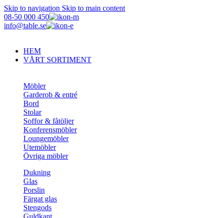
Skip to navigation
Skip to main content
08-50 000 450
info@table.se
HEM
VÅRT SORTIMENT
Möbler
Garderob & entré
Bord
Stolar
Soffor & fåtöljer
Konferensmöbler
Loungemöbler
Utemöbler
Övriga möbler
Dukning
Glas
Porslin
Färgat glas
Stengods
Guldkant