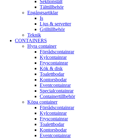
Sektionstält
Tälttillbehör
Engångsartiklar
Is
Ljus & servetter
Grilltillbehör
Teknik
CONTAINERS
Hyra container
Förrådscontainrar
Kylcontainrar
Fryscontainrar
Kök & disk
Toalettbodar
Kontorsbodar
Eventcontainrar
Specialcontainrar
Containertillbehör
Köpa container
Förrådscontainrar
Kylcontainrar
Fryscontainrar
Toalettbodar
Kontorsbodar
Eventcontainrar