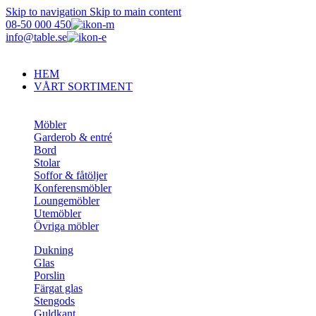
Skip to navigation
Skip to main content
08-50 000 450
info@table.se
HEM
VÅRT SORTIMENT
Möbler
Garderob & entré
Bord
Stolar
Soffor & fåtöljer
Konferensmöbler
Loungemöbler
Utemöbler
Övriga möbler
Dukning
Glas
Porslin
Färgat glas
Stengods
Guldkant