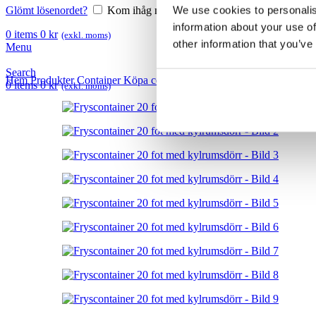
We use cookies to personalis
Glömt lösenordet?
Kom ihåg mig
information about your use of
0
items
0
kr
(exkl. moms)
other information that you’ve
Menu
Search
Hem
Produkter
Container
Köpa container
Fryscontainrar
Fryscontain
0
items
0
kr
(exkl. moms)