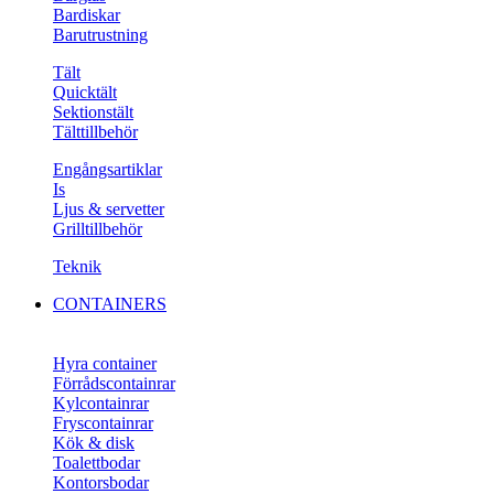
Bardiskar
Barutrustning
Tält
Quicktält
Sektionstält
Tälttillbehör
Engångsartiklar
Is
Ljus & servetter
Grilltillbehör
Teknik
CONTAINERS
Hyra container
Förrådscontainrar
Kylcontainrar
Fryscontainrar
Kök & disk
Toalettbodar
Kontorsbodar