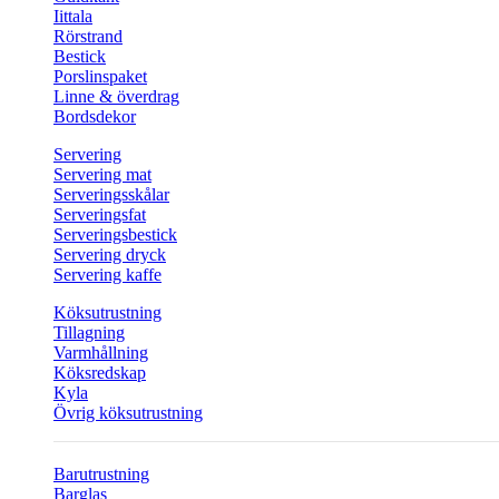
Iittala
Rörstrand
Bestick
Porslinspaket
Linne & överdrag
Bordsdekor
Servering
Servering mat
Serveringsskålar
Serveringsfat
Serveringsbestick
Servering dryck
Servering kaffe
Köksutrustning
Tillagning
Varmhållning
Köksredskap
Kyla
Övrig köksutrustning
Barutrustning
Barglas