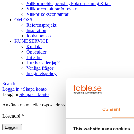
Villkor möbler, porslin, köksutrustning & tält
Villkor containrar & bodar
Villkor kökscontainrar
OM OSS
Referensprojekt
Inspiration
Jobba hos oss
KUNDSERVICE
Kontakt
Öppettider
Hitta hit
Hur beställer jag?
Vanliga frågor
Integritetspolicy
Search
Logga in / Skapa konto
Logga in
Skapa ett konto
Obligatoriskt
Användarnamn eller e-postadress
*
Consent
Obligatoriskt
Lösenord
*
Logga in
This website uses cookies