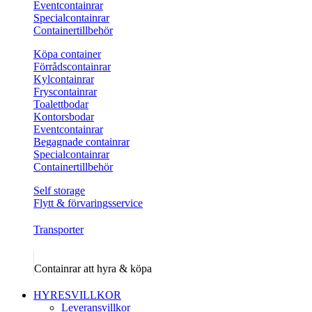
Eventcontainrar
Specialcontainrar
Containertillbehör
Köpa container
Förrådscontainrar
Kylcontainrar
Fryscontainrar
Toalettbodar
Kontorsbodar
Eventcontainrar
Begagnade containrar
Specialcontainrar
Containertillbehör
Self storage
Flytt & förvaringsservice
Transporter
Containrar att hyra & köpa
HYRESVILLKOR
Leveransvillkor