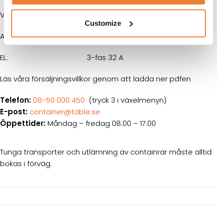
VATTEN:
3/4 tum
Customize
AVLOPP:
110 mm
EL:
3-fas 32 A
Läs våra försäljningsvillkor genom att ladda ner pdfen
Telefon:
08-50 000 450
(tryck 3 i växelmenyn)
E-post:
container@table.se
Öppettider:
Måndag – fredag 08.00 – 17.00
Tunga transporter och utlämning av containrar måste alltid
bokas i förväg.