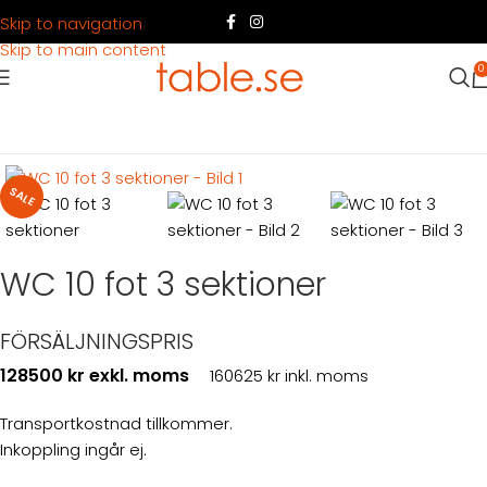
Skip to navigation
Skip to main content
0
Hem
Produkter
Container
Köpa container
Toalettbodar
SALE
WC 10 fot 3 sektioner
FÖRSÄLJNINGSPRIS
128500 kr exkl. moms
160625 kr inkl. moms
Transportkostnad tillkommer.
Inkoppling ingår ej.