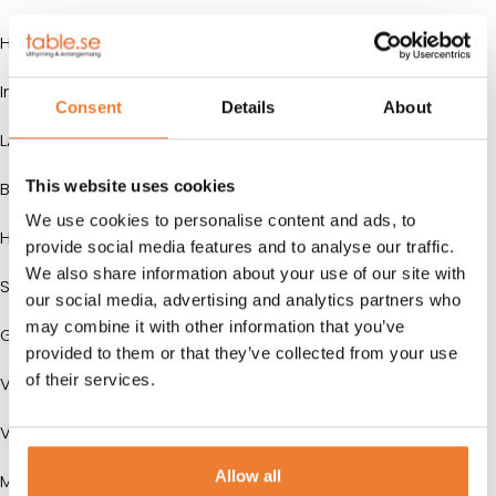
HÖJD:
2591 mm
Innermått
Consent
Details
About
LÄNGD:
2795 mm
This website uses cookies
BREDD:
2240 mm
We use cookies to personalise content and ads, to
HÖJD:
2340 mm
provide social media features and to analyse our traffic.
We also share information about your use of our site with
Storlek
our social media, advertising and analytics partners who
may combine it with other information that you’ve
GOLVYTA:
6 m²
provided to them or that they’ve collected from your use
of their services.
VOLYM:
15 m³
VIKT:
1720 kg
Allow all
Mer information