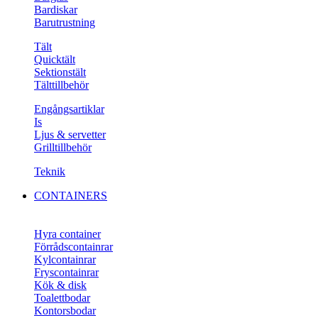
Bardiskar
Barutrustning
Tält
Quicktält
Sektionstält
Tälttillbehör
Engångsartiklar
Is
Ljus & servetter
Grilltillbehör
Teknik
CONTAINERS
Hyra container
Förrådscontainrar
Kylcontainrar
Fryscontainrar
Kök & disk
Toalettbodar
Kontorsbodar