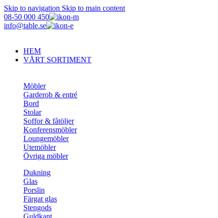
Skip to navigation
Skip to main content
08-50 000 450
info@table.se
HEM
VÅRT SORTIMENT
Möbler
Garderob & entré
Bord
Stolar
Soffor & fåtöljer
Konferensmöbler
Loungemöbler
Utemöbler
Övriga möbler
Dukning
Glas
Porslin
Färgat glas
Stengods
Guldkant