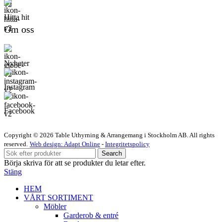
Hitta hit
Om oss
Nyheter
Instagram
Facebook
Copyright © 2026 Table Uthyrning & Arrangemang i Stockholm AB. All rights
reserved​​.
Web design: Adapt Online
-
Integritetspolicy
Search
Börja skriva för att se produkter du letar efter.
Stäng
HEM
VÅRT SORTIMENT
Möbler
Garderob & entré