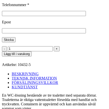
Telefonnummer *
Epost
WC
10
Lägg till i varukorg
fot
unisex
Artikelnr:
10432-5
mängd
BESKRIVNING
TEKNISK INFORMATION
FÖRSÄLJNINGSVILLKOR
KUNDTJÄNST
En WC-lösning bestående av tre toaletter med separata dörrar.
Toaletterna är riktiga vattentoaletter försedda med handfat och
tryckvatten. Containern är uppvärmd och kan användas såväl
sommar som vinter.