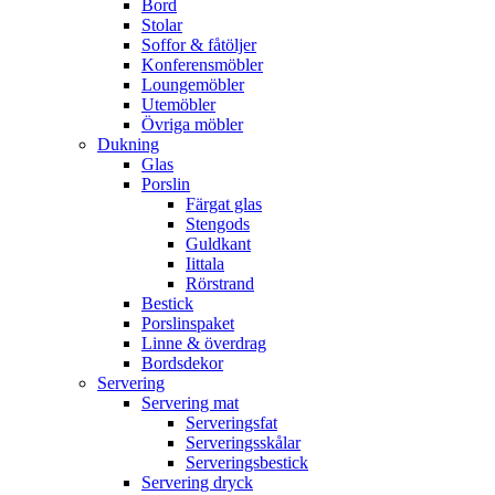
Bord
Stolar
Soffor & fåtöljer
Konferensmöbler
Loungemöbler
Utemöbler
Övriga möbler
Dukning
Glas
Porslin
Färgat glas
Stengods
Guldkant
Iittala
Rörstrand
Bestick
Porslinspaket
Linne & överdrag
Bordsdekor
Servering
Servering mat
Serveringsfat
Serveringsskålar
Serveringsbestick
Servering dryck