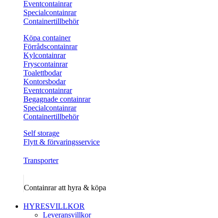
Eventcontainrar
Specialcontainrar
Containertillbehör
Köpa container
Förrådscontainrar
Kylcontainrar
Fryscontainrar
Toalettbodar
Kontorsbodar
Eventcontainrar
Begagnade containrar
Specialcontainrar
Containertillbehör
Self storage
Flytt & förvaringsservice
Transporter
Containrar att hyra & köpa
HYRESVILLKOR
Leveransvillkor