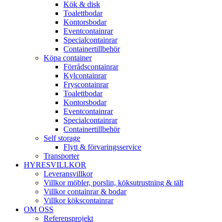
Kök & disk
Toalettbodar
Kontorsbodar
Eventcontainrar
Specialcontainrar
Containertillbehör
Köpa container
Förrådscontainrar
Kylcontainrar
Fryscontainrar
Toalettbodar
Kontorsbodar
Eventcontainrar
Specialcontainrar
Containertillbehör
Self storage
Flytt & förvaringsservice
Transporter
HYRESVILLKOR
Leveransvillkor
Villkor möbler, porslin, köksutrustning & tält
Villkor containrar & bodar
Villkor kökscontainrar
OM OSS
Referensprojekt