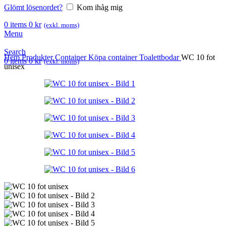
Glömt lösenordet?
Kom ihåg mig
0
items
0
kr
(exkl. moms)
Menu
Search
Hem
Produkter
Container
Köpa container
Toalettbodar
WC 10 fot
0
items
0
kr
(exkl. moms)
unisex