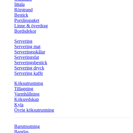
Iittala
Rörstrand
Bestick
Porslinspaket
Linne & överdrag
Bordsdekor
Servering
Servering mat
Serveringsskålar
Serveringsfat
Serveringsbestick
Servering dryck
Servering kaffe
Köksutrustning
Tillagning
Varmhållning
Köksredskap
Kyla
Övrig köksutrustning
Barutrustning
Barglas