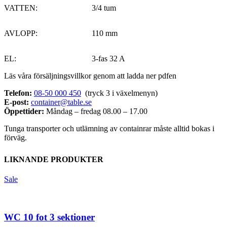
VATTEN:
3/4 tum
AVLOPP:
110 mm
EL:
3-fas 32 A
Läs våra försäljningsvillkor genom att ladda ner pdfen
Telefon:
08-50 000 450
(tryck 3 i växelmenyn)
E-post:
container@table.se
Öppettider:
Måndag – fredag 08.00 – 17.00
Tunga transporter och utlämning av containrar måste alltid bokas i
förväg.
LIKNANDE PRODUKTER
Sale
WC 10 fot 3 sektioner