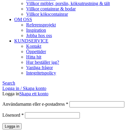
Villkor möbler, porslin, köksutrustning & tält
Villkor containrar & bodar
Villkor kökscontainrar
OM OSS
Referensprojekt
Inspiration
Jobba hos oss
KUNDSERVICE
Kontakt
Öppettider
Hitta hit
Hur beställer jag?
Vanliga frågor
Integritetspolicy
Search
Logga in / Skapa konto
Logga in
Skapa ett konto
Obligatoriskt
Användarnamn eller e-postadress
*
Obligatoriskt
Lösenord
*
Logga in