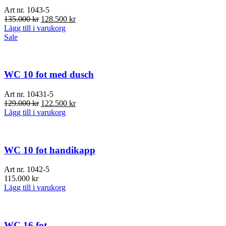
Art nr.
1043-5
Det
Det
135.000
kr
128.500
kr
ursprungliga
nuvarande
Lägg till i varukorg
priset
priset
Sale
var:
är:
135.000 kr.
128.500 kr.
WC 10 fot med dusch
Art nr.
10431-5
Det
Det
129.000
kr
122.500
kr
ursprungliga
nuvarande
Lägg till i varukorg
priset
priset
var:
är:
129.000 kr.
122.500 kr.
WC 10 fot handikapp
Art nr.
1042-5
115.000
kr
Lägg till i varukorg
WC 16 fot