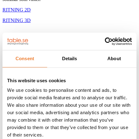
RITNING 2D
RITNING 3D
Innerhöjd 2340mm
Insida klädd i stål
Färg RAL 9010
Gaffelfickor 1660mm
Consent
Details
About
Golvplatta i cementbunden spånskiva
Golvmatta Sure Step, slitstark och halksäker våtrumsmatta
Toalett Gustavsberg (för utan HC-WC)
This website uses cookies
Alla mått är ungefärliga.
We use cookies to personalise content and ads, to
Yttermått:
provide social media features and to analyse our traffic.
We also share information about your use of our site with
LÄNGD:
2989 mm
our social media, advertising and analytics partners who
may combine it with other information that you’ve
BREDD:
2435 mm
provided to them or that they’ve collected from your use
of their services.