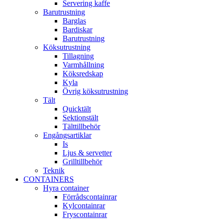
Servering kaffe
Barutrustning
Barglas
Bardiskar
Barutrustning
Köksutrustning
Tillagning
Varmhållning
Köksredskap
Kyla
Övrig köksutrustning
Tält
Quicktält
Sektionstält
Tälttillbehör
Engångsartiklar
Is
Ljus & servetter
Grilltillbehör
Teknik
CONTAINERS
Hyra container
Förrådscontainrar
Kylcontainrar
Fryscontainrar