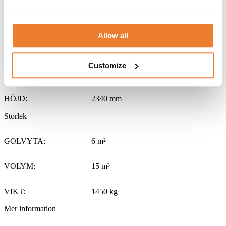
HÖJD:
2591 mm
Innermått
Allow all
LÄNGD:
2795 mm
Customize
BREDD:
2240 mm
HÖJD:
2340 mm
Storlek
GOLVYTA:
6 m²
VOLYM:
15 m³
VIKT:
1450 kg
Mer information