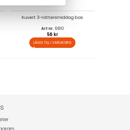
Kuvert 3-rättersmiddag bas
Art nr.
6810
56
kr
LÄGG TILL I VARUKORG
SS
eter
tagram