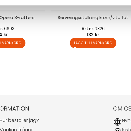
Opera 3-rätters
Serveringsställning krom/vita fat
nr.
6603
Art nr.
7326
24
kr
132
kr
L I VARUKORG
LÄGG TILL I VARUKORG
FORMATION
OM O
Hur beställer jag?
Nyh
Vanliga frågor
Ins