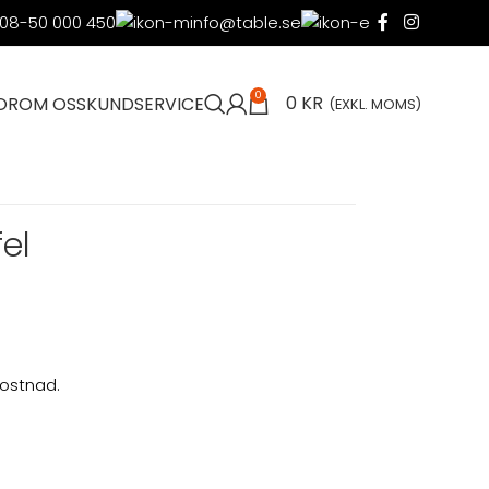
08-50 000 450
info@table.se
0
0
KR
OR
OM OSS
KUNDSERVICE
(EXKL. MOMS)
el
kostnad.