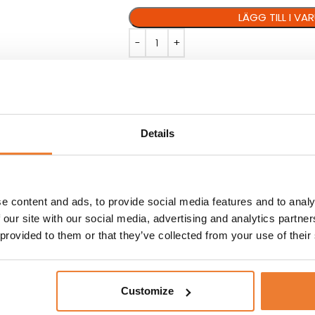
LÄGG TILL I V
Artikelnr:
6640
Details
VILLKOR
KUNDTJÄNST
e content and ads, to provide social media features and to analy
gg som serveras i
MÅTT: L 16 cm
 our site with our social media, advertising and analytics partn
SERIE: Opera
 provided to them or that they’ve collected from your use of their
Customize