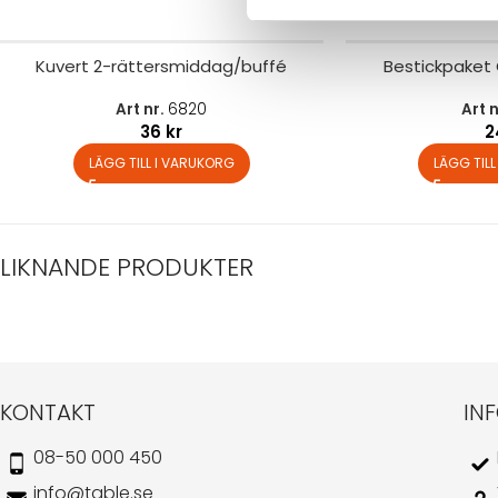
Kuvert 2-rättersmiddag/buffé
Bestickpaket 
Art nr.
6820
Art 
36
kr
LÄGG TILL I VARUKORG
LÄGG TIL
LIKNANDE PRODUKTER
KONTAKT
IN
08-50 000 450
info@table.se