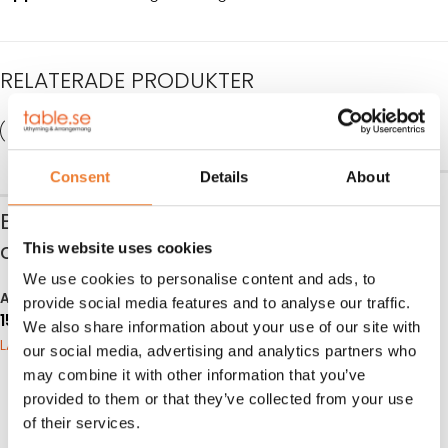
RELATERADE PRODUKTER
Consent
Details
About
Kuvert 3-
Bankettbord Ø 180
rättersmiddag
cm
This website uses cookies
Swedish
We use cookies to personalise content and ads, to
Grace/guld
Art nr.
1400
provide social media features and to analyse our traffic.
155
kr
We also share information about your use of our site with
Art nr.
6816
LÄGG TILL I VARUKORG
our social media, advertising and analytics partners who
110
kr
may combine it with other information that you’ve
LÄGG TILL I VARUKORG
provided to them or that they’ve collected from your use
of their services.