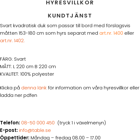
HYRESVILLKOR
KUNDTJÄNST
Svart kvadratisk duk som passar till bord med förslagsvis
måtten 153-180 cm som hyrs separat med
art.nr. 1400
eller
art.nr. 1402.
FÄRG: Svart
MÅTT: L 220 cm B 220 cm
KVALITET: 100% polyester
Klicka på
denna länk
för information om våra hyresvillkor eller
ladda ner pdfen
Telefon:
08-50 000 450
(tryck 1 i växelmenyn)
E-post:
info@table.se
Öppettider:
Måndag – fredag 08.00 – 17.00