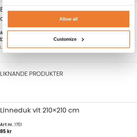
Bankettbord Ø 153
Fällbar stoppad
cm
stol svart
Allow all
Art nr.
1402
Art nr.
2107
Customize
135
kr
40
kr
LÄGG TILL I VARUKORG
LÄGG TILL I VARUKORG
LIKNANDE PRODUKTER
Linneduk vit 210×210 cm
Art nr.
1761
85
kr