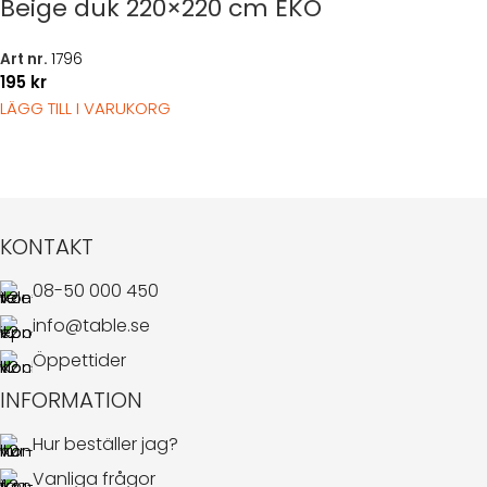
Beige duk 220×220 cm EKO
Art nr.
1796
195
kr
LÄGG TILL I VARUKORG
KONTAKT
08-50 000 450
info@table.se
Öppettider
INFORMATION
Hur beställer jag?
Vanliga frågor