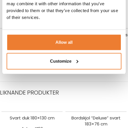
Art nr.
2114
Art nr.
6815
may combine it with other information that you’ve
110
kr
112
kr
provided to them or that they’ve collected from your use
LÄGG TILL I VARUKORG
LÄGG TILL I VARUKORG
of their services.
Bordskjol ”Deluxe” svart
Fällbord 183×76 cm för 6 pers
183×76 cm
Allow all
Art nr.
1062
60
kr
Art nr.
1337
195
kr
LÄGG TILL I VARUKORG
Customize
LÄGG TILL I VARUKORG
LIKNANDE PRODUKTER
Svart duk 180×130 cm
Bordskjol ”Deluxe” svart
183×76 cm