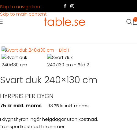
Skip to navigation
Skip to main content
0
Hem
Produkter
Dukning
Linne & överdrag
Svart duk 240×130 cm
HYRPRIS PER DYGN
75 kr exkl. moms
93.75 kr inkl. moms
I dygnshyran ingår helgdagar utan kostnad.
Transportkostnad tillkommer.