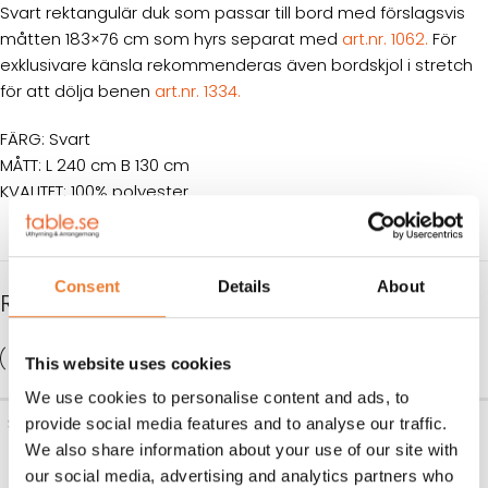
Svart rektangulär duk som passar till bord med förslagsvis
måtten 183×76 cm som hyrs separat med
art.nr. 1062.
För
exklusivare känsla rekommenderas även bordskjol i stretch
för att dölja benen
art.nr. 1334.
FÄRG: Svart
MÅTT: L 240 cm B 130 cm
KVALITET: 100% polyester
Consent
Details
About
RELATERADE PRODUKTER
This website uses cookies
We use cookies to personalise content and ads, to
Stol ”Crossback” med svart
Kuvert 3-rättersmiddag
provide social media features and to analyse our traffic.
dyna
Swedish Grace sten/Iittala
We also share information about your use of our site with
our social media, advertising and analytics partners who