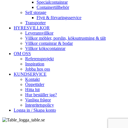
Specialcontainrar
Containertillbehör
Self storage
Flytt & förvaringsservice
Transporter
HYRESVILLKOR
Leveransvillkor
Villkor möbler, porslin, köksutrustning & tält
Villkor containrar & bodar
Villkor kökscontainrar
OM OSS
Referensprojekt
Inspiration
Jobba hos oss
KUNDSERVICE
Kontakt
Öppettider
Hitta hit
Hur beställer jag?
Vanliga frågor
Integritetspolicy
Logga in / Skapa konto