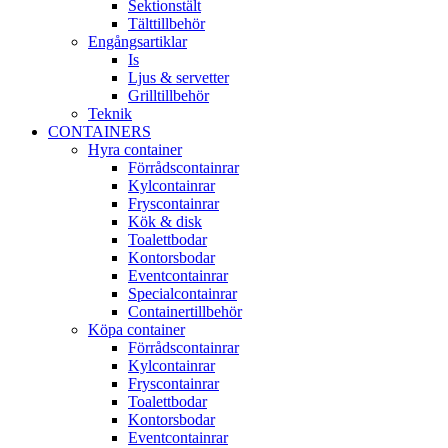
Sektionstält
Tälttillbehör
Engångsartiklar
Is
Ljus & servetter
Grilltillbehör
Teknik
CONTAINERS
Hyra container
Förrådscontainrar
Kylcontainrar
Fryscontainrar
Kök & disk
Toalettbodar
Kontorsbodar
Eventcontainrar
Specialcontainrar
Containertillbehör
Köpa container
Förrådscontainrar
Kylcontainrar
Fryscontainrar
Toalettbodar
Kontorsbodar
Eventcontainrar