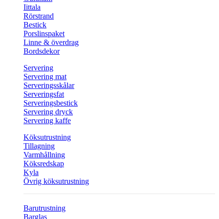
Iittala
Rörstrand
Bestick
Porslinspaket
Linne & överdrag
Bordsdekor
Servering
Servering mat
Serveringsskålar
Serveringsfat
Serveringsbestick
Servering dryck
Servering kaffe
Köksutrustning
Tillagning
Varmhållning
Köksredskap
Kyla
Övrig köksutrustning
Barutrustning
Barglas