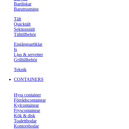
Bardiskar
Barutrustning
Tält
Quicktält
Sektionstält
Tälttillbehör
Engångsartiklar
Is
Ljus & servetter
Grilltillbehör
Teknik
CONTAINERS
Hyra container
Förrådscontainrar
Kylcontainrar
Fryscontainrar
Kök & disk
Toalettbodar
Kontorsbodar