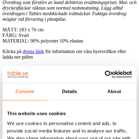
Överdrag som förstörs av kund debiteras ersättningspriset. Mat- och
dryckesfläckar räknas som normal nedsmutsning. Lägg alltid
överdragen i Tables medskickade tvättsäckar. Fuktiga överdrag
möglar vid förvaring i plastpåse.
MÅTT: 183 x 76 cm
FÄRG: Svart
MATERIAL: 90% polyester 10% elastan
Klicka på
denna länk
för information om våra hyresvillkor eller
ladda ner pdfen
Telefon:
08-50 000 450
(tryck 1 i växelmenyn)
E-post:
info@table.se
Öppettider:
Måndag – fredag 08.00 – 17.00
Consent
Details
About
RELATERADE PRODUKTER
This website uses cookies
We use cookies to personalise content and ads, to
provide social media features and to analyse our traffic.
Svart duk 240×130 cm
We also share information about your use of our site with