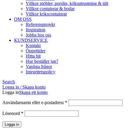
Villkor möbler, porslin, köksutrustning & tält
Villkor containrar & bodar
Villkor kökscontainrar
OM OSS
Referensprojekt
Inspiration
Jobba hos oss
KUNDSERVICE
Kontakt
Öppettider
Hitta hit
Hur beställer jag?
Vanliga frågor
Integritetspolicy
Search
Logga in / Skapa konto
Logga in
Skapa ett konto
Obligatoriskt
Användarnamn eller e-postadress
*
Obligatoriskt
Lösenord
*
Logga in