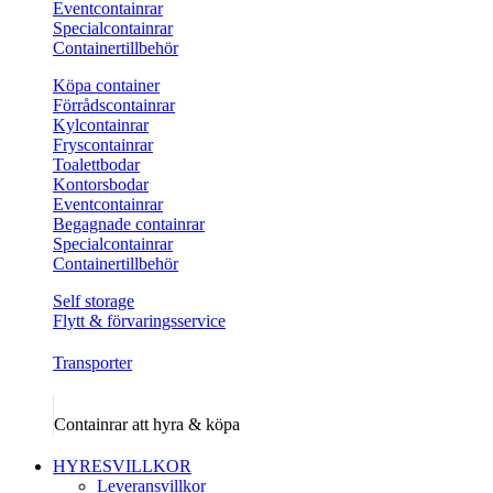
Eventcontainrar
Specialcontainrar
Containertillbehör
Köpa container
Förrådscontainrar
Kylcontainrar
Fryscontainrar
Toalettbodar
Kontorsbodar
Eventcontainrar
Begagnade containrar
Specialcontainrar
Containertillbehör
Self storage
Flytt & förvaringsservice
Transporter
Containrar att hyra & köpa
HYRESVILLKOR
Leveransvillkor