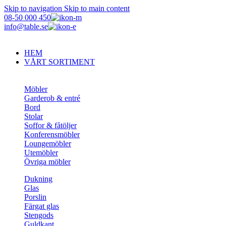
Skip to navigation
Skip to main content
08-50 000 450
info@table.se
HEM
VÅRT SORTIMENT
Möbler
Garderob & entré
Bord
Stolar
Soffor & fåtöljer
Konferensmöbler
Loungemöbler
Utemöbler
Övriga möbler
Dukning
Glas
Porslin
Färgat glas
Stengods
Guldkant