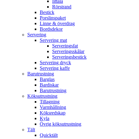
Iittala
Rörstrand
Bestick
Porslinspaket
Linne & överdrag
Bordsdekor
Servering
Servering mat
Serveringsfat
Serveringsskålar
Serveringsbestick
Servering dryck
Servering kaffe
Barutrustning
Barglas
Bardiskar
Barutrustning
Köksutrustning
Tillagning
Varmhållning
Köksredskap
Kyla
Övrig köksutrustning
Tält
Quicktält