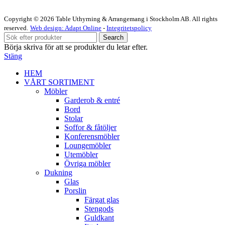
Copyright © 2026 Table Uthyrning & Arrangemang i Stockholm AB. All rights
reserved​​.
Web design: Adapt Online
-
Integritetspolicy
Search
Börja skriva för att se produkter du letar efter.
Stäng
HEM
VÅRT SORTIMENT
Möbler
Garderob & entré
Bord
Stolar
Soffor & fåtöljer
Konferensmöbler
Loungemöbler
Utemöbler
Övriga möbler
Dukning
Glas
Porslin
Färgat glas
Stengods
Guldkant