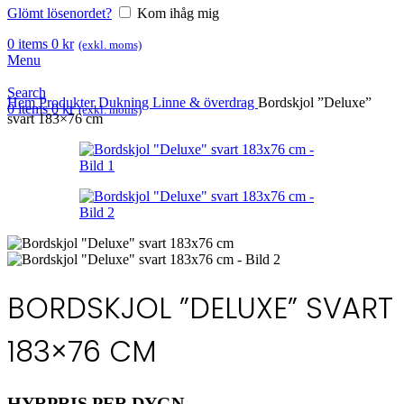
Glömt lösenordet?
Kom ihåg mig
0
items
0
kr
(exkl. moms)
Menu
Search
Hem
Produkter
Dukning
Linne & överdrag
Bordskjol ”Deluxe”
0
items
0
kr
(exkl. moms)
svart 183×76 cm
BORDSKJOL ”DELUXE” SVART
183×76 CM
HYRPRIS PER DYGN