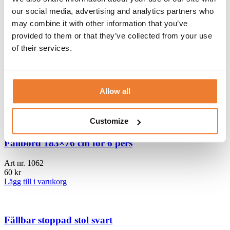
Art nr.
1790
our social media, advertising and analytics partners who
75
kr
may combine it with other information that you’ve
Lägg till i varukorg
provided to them or that they’ve collected from your use
of their services.
Linneservett grå 45 x 45 cm
Art nr.
1785
Allow all
15
kr
Lägg till i varukorg
Customize
Fällbord 183×76 cm för 6 pers
Art nr.
1062
60
kr
Lägg till i varukorg
Fällbar stoppad stol svart