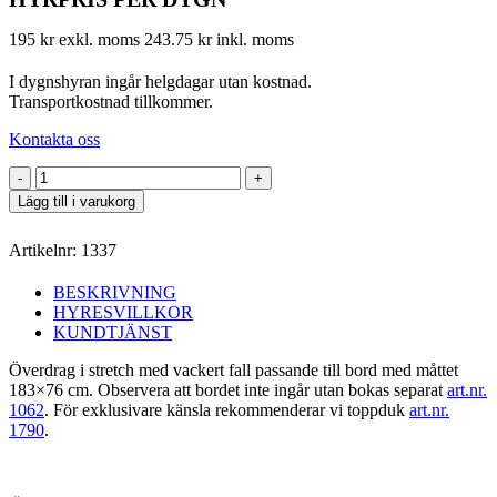
195 kr exkl. moms
243.75 kr inkl. moms
I dygnshyran ingår helgdagar utan kostnad.
Transportkostnad tillkommer.
Kontakta oss
Bordskjol
"Deluxe"
Lägg till i varukorg
svart
183x76
Artikelnr:
1337
cm
mängd
BESKRIVNING
HYRESVILLKOR
KUNDTJÄNST
Överdrag i stretch med vackert fall passande till bord med måttet
183×76 cm. Observera att bordet inte ingår utan bokas separat
art.nr.
1062
. För exklusivare känsla rekommenderar vi toppduk
art.nr.
1790
.