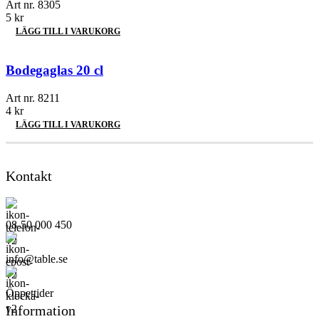
Art nr.
8305
5
kr
LÄGG TILL I VARUKORG
Bodegaglas 20 cl
Art nr.
8211
4
kr
LÄGG TILL I VARUKORG
Kontakt
08-50 000 450
info@table.se
Öppettider
Information