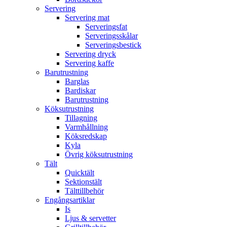
Servering
Servering mat
Serveringsfat
Serveringsskålar
Serveringsbestick
Servering dryck
Servering kaffe
Barutrustning
Barglas
Bardiskar
Barutrustning
Köksutrustning
Tillagning
Varmhållning
Köksredskap
Kyla
Övrig köksutrustning
Tält
Quicktält
Sektionstält
Tälttillbehör
Engångsartiklar
Is
Ljus & servetter