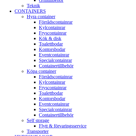
Grilltillbehör
Teknik
CONTAINERS
Hyra container
Förrådscontainrar
Kylcontainrar
Fryscontainrar
Kök & disk
Toalettbodar
Kontorsbodar
Eventcontainrar
Specialcontainrar
Containertillbehör
Köpa container
Förrådscontainrar
Kylcontainrar
Fryscontainrar
Toalettbodar
Kontorsbodar
Eventcontainrar
Specialcontainrar
Containertillbehör
Self storage
Flytt & förvaringsservice
Transporter