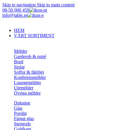
Skip to navigation
Skip to main content
08-50 000 450
info@table.se
HEM
VÅRT SORTIMENT
Möbler
Garderob & entré
Bord
Stolar
Soffor & fåtöljer
Konferensmöbler
Loungemöbler
Utemöbler
Övriga möbler
Dukning
Glas
Porslin
Färgat glas
Stengods
Guldkant