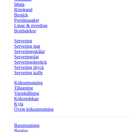
Iittala
Rörstrand
Bestick
Porslinspaket
Linne & överdrag
Bordsdekor
Servering
Servering mat
Serveringsskålar
Serveringsfat
Serveringsbestick
Servering dryck
Servering kaffe
Köksutrustning
Tillagning
Varmhållning
Köksredskap
Kyla
Övrig köksutrustning
Barutrustning
Barglas