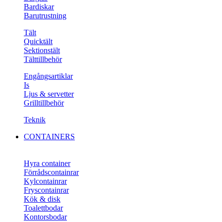
Bardiskar
Barutrustning
Tält
Quicktält
Sektionstält
Tälttillbehör
Engångsartiklar
Is
Ljus & servetter
Grilltillbehör
Teknik
CONTAINERS
Hyra container
Förrådscontainrar
Kylcontainrar
Fryscontainrar
Kök & disk
Toalettbodar
Kontorsbodar