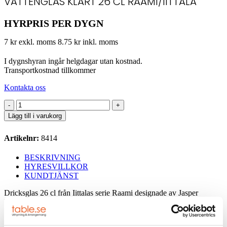
VATTENGLAS KLART 26 CL RAAMI/IITTALA
HYRPRIS PER DYGN
7 kr exkl. moms
8.75 kr inkl. moms
I dygnshyran ingår helgdagar utan kostnad.
Transportkostnad tillkommer
Kontakta oss
Vattenglas
klart
Lägg till i varukorg
26
cl
Artikelnr:
8414
Raami/Iittala
mängd
BESKRIVNING
HYRESVILLKOR
KUNDTJÄNST
Dricksglas 26 cl från Iittalas serie Raami designade av Jasper
Morrison. Ett mångsidigt dricksglas med mönstrad design som ger
dukningen karaktär.