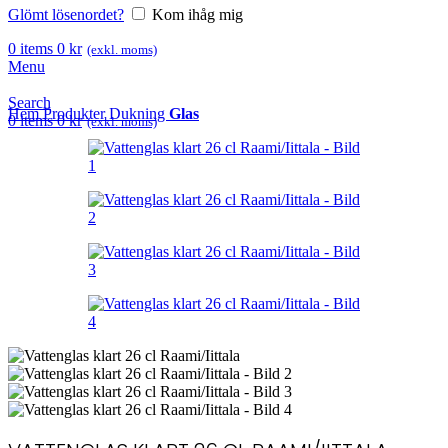
Glömt lösenordet?
Kom ihåg mig
0
items
0
kr
(exkl. moms)
Menu
Search
Hem
Produkter
Dukning
Glas
0
items
0
kr
(exkl. moms)