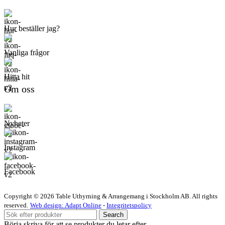
Hur beställer jag?
Vanliga frågor
Hitta hit
Om oss
Nyheter
Instagram
Facebook
Copyright © 2026 Table Uthyrning & Arrangemang i Stockholm AB. All rights
reserved​​.
Web design: Adapt Online
-
Integritetspolicy
Search
Börja skriva för att se produkter du letar efter.