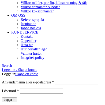
Villkor möbler, porslin, köksutrustning & tält
Villkor containrar & bodar
Villkor kökscontainrar
OM OSS
Referensprojekt
Inspiration
Jobba hos oss
KUNDSERVICE
Kontakt
Öppettider
Hitta hit
Hur beställer jag?
Vanliga frågor
Integritetspolicy
Search
Logga in / Skapa konto
Logga in
Skapa ett konto
Obligatoriskt
Användarnamn eller e-postadress
*
Obligatoriskt
Lösenord
*
Logga in