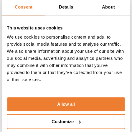
Consent
Details
About
VOLYM: 26 cl
MÅTT: H 9 cm Ø 8 cm
SERIE: Raami
FÄRG: Klart
This website uses cookies
Klicka på
denna länk
för information om våra hyresvillkor eller
We use cookies to personalise content and ads, to
ladda ner pdfen
provide social media features and to analyse our traffic.
We also share information about your use of our site with
our social media, advertising and analytics partners who
Telefon:
08-50 000 450
(tryck 1 i växelmenyn)
may combine it with other information that you’ve
E-post:
info@table.se
provided to them or that they’ve collected from your use
Öppettider:
Måndag – fredag 08.00 – 17.00
of their services.
RELATERADE PRODUKTER
Allow all
Vattenglas blått 26 cl Raami/Iittala
Customize
Art nr.
8415
7
kr