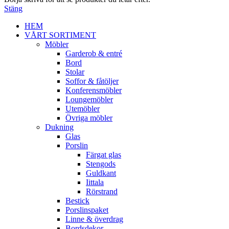
Stäng
HEM
VÅRT SORTIMENT
Möbler
Garderob & entré
Bord
Stolar
Soffor & fåtöljer
Konferensmöbler
Loungemöbler
Utemöbler
Övriga möbler
Dukning
Glas
Porslin
Färgat glas
Stengods
Guldkant
Iittala
Rörstrand
Bestick
Porslinspaket
Linne & överdrag
Bordsdekor