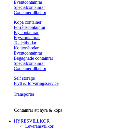
Eventcontainrar
Specialcontainrar
Containertillbehör
Köpa container
Förrådscontainrar
Kylcontainrar
Fryscontainrar
Toalettbodar
Kontorsbodar
Eventcontainrar
Begagnade containrar
Specialcontainrar
Containertillbehör
Self storage
Flytt & förvaringsservice
Transporter
Containrar att hyra & köpa
HYRESVILLKOR
Leveransvillkor