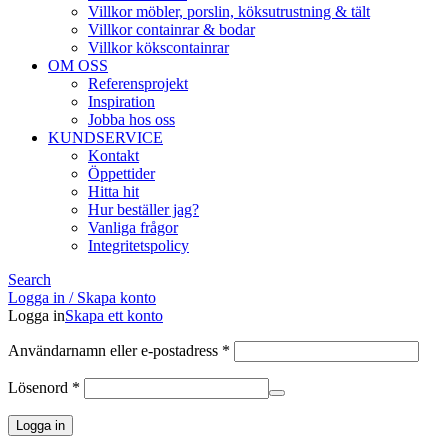
Villkor möbler, porslin, köksutrustning & tält
Villkor containrar & bodar
Villkor kökscontainrar
OM OSS
Referensprojekt
Inspiration
Jobba hos oss
KUNDSERVICE
Kontakt
Öppettider
Hitta hit
Hur beställer jag?
Vanliga frågor
Integritetspolicy
Search
Logga in / Skapa konto
Logga in
Skapa ett konto
Obligatoriskt
Användarnamn eller e-postadress
*
Obligatoriskt
Lösenord
*
Logga in