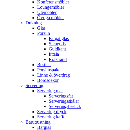
Konferensmöbler
Loungemöbler
Utemöbler
Övriga möbler
Dukning
Glas
Porslin
Färgat glas
Stengods
Guldkant
Iittala
Rörstrand
Bestick
Porslinspaket
Linne & överdrag
Bordsdekor
Servering
Servering mat
Serveringsfat
Serveringsskålar
Serveringsbestick
Servering dryck
Servering kaffe
Barutrustning
Barglas