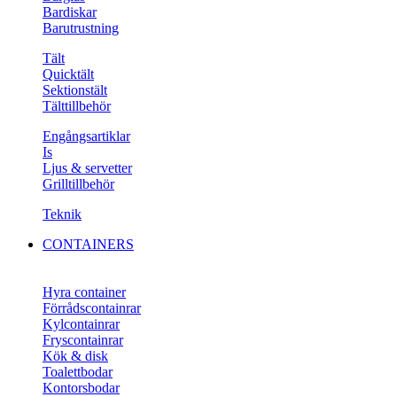
Bardiskar
Barutrustning
Tält
Quicktält
Sektionstält
Tälttillbehör
Engångsartiklar
Is
Ljus & servetter
Grilltillbehör
Teknik
CONTAINERS
Hyra container
Förrådscontainrar
Kylcontainrar
Fryscontainrar
Kök & disk
Toalettbodar
Kontorsbodar