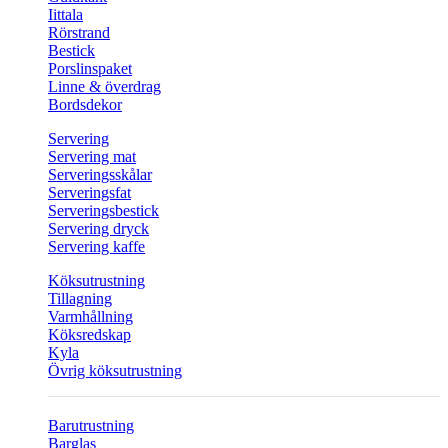
Iittala
Rörstrand
Bestick
Porslinspaket
Linne & överdrag
Bordsdekor
Servering
Servering mat
Serveringsskålar
Serveringsfat
Serveringsbestick
Servering dryck
Servering kaffe
Köksutrustning
Tillagning
Varmhållning
Köksredskap
Kyla
Övrig köksutrustning
Barutrustning
Barglas