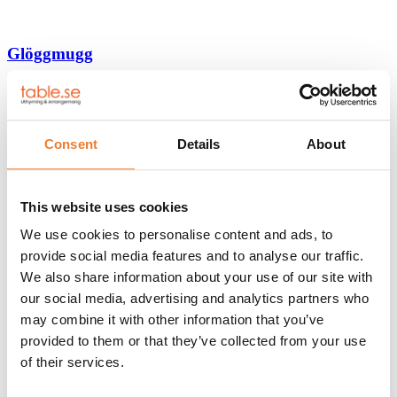
Glöggmugg
Art nr.
8501
5
kr
Lägg till i varukorg
Consent
Details
About
Glastallrik djup 20,5 cm
This website uses cookies
Art nr.
6214
We use cookies to personalise content and ads, to
4
kr
Lägg till i varukorg
provide social media features and to analyse our traffic.
We also share information about your use of our site with
our social media, advertising and analytics partners who
Teema tallrik 26 cm
may combine it with other information that you’ve
provided to them or that they’ve collected from your use
Art nr.
6410
of their services.
7
kr
Lägg till i varukorg