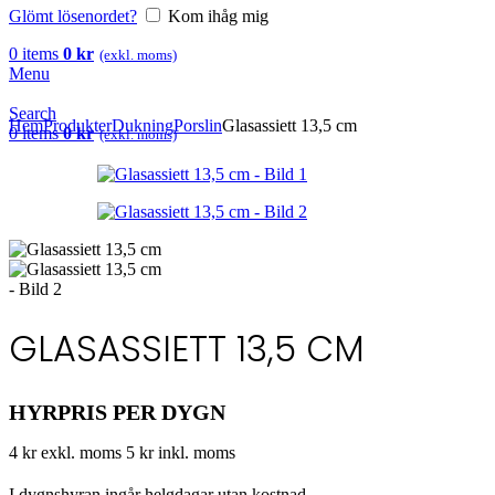
Glömt lösenordet?
Kom ihåg mig
0
items
0
kr
(exkl. moms)
Menu
Search
Hem
Produkter
Dukning
Porslin
Glasassiett 13,5 cm
0
items
0
kr
(exkl. moms)
GLASASSIETT 13,5 CM
HYRPRIS PER DYGN
4 kr exkl. moms
5 kr inkl. moms
I dygnshyran ingår helgdagar utan kostnad.