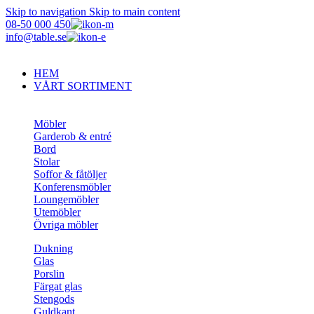
Skip to navigation
Skip to main content
08-50 000 450
info@table.se
HEM
VÅRT SORTIMENT
Möbler
Garderob & entré
Bord
Stolar
Soffor & fåtöljer
Konferensmöbler
Loungemöbler
Utemöbler
Övriga möbler
Dukning
Glas
Porslin
Färgat glas
Stengods
Guldkant