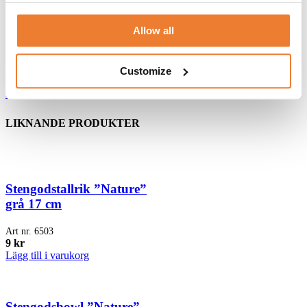
Allow all
Glasskål 14,5 cm
Art nr.
6212
Customize
4
kr
Lägg till i varukorg
LIKNANDE PRODUKTER
Stengodstallrik ”Nature”
grå 17 cm
Art nr.
6503
9
kr
Lägg till i varukorg
Stengodsbowl ”Nature”