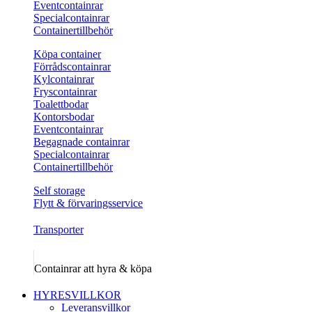
Eventcontainrar
Specialcontainrar
Containertillbehör
Köpa container
Förrådscontainrar
Kylcontainrar
Fryscontainrar
Toalettbodar
Kontorsbodar
Eventcontainrar
Begagnade containrar
Specialcontainrar
Containertillbehör
Self storage
Flytt & förvaringsservice
Transporter
Containrar att hyra & köpa
HYRESVILLKOR
Leveransvillkor