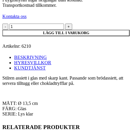
Transportkostnad tillkommer.
Kontakta oss
Glasassiett
13,5
LÄGG TILL I VARUKORG
cm
mängd
Artikelnr:
6210
BESKRIVNING
HYRESVILLKOR
KUNDTJÄNST
Stilren assiett i glas med skarp kant. Passande som brödassiett, att
servera tilltugg eller chokladtryfflar på.
MÅTT: Ø 13,5 cm
FÄRG: Glas
SERIE: Lys klar
RELATERADE PRODUKTER