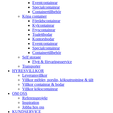
Eventcontainrar
Specialcontainrar
Containertillbehör
Köpa container
Förrådscontainrar
Kylcontainrar
Fryscontainrar
Toalettbodar
Kontorsbodar
Eventcontainrar
Specialcontainrar
Containertillbehör
Self storage
Flytt & förvaringsservice
Transporter
HYRESVILLKOR
Leveransvillkor
Villkor möbler, porslin, köksutrustning & tält
Villkor containrar & bodar
Villkor kökscontainrar
OM OSS
Referensprojekt
Inspiration
Jobba hos oss
KUNDSERVICE