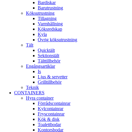
Bardiskar
Barutrustning
Köksutrustning
Tillagning
Varmhållning
Köksredskap
Kyla
Övrig köksutrustning
Tält
Quicktält
Sektionstält
Tälttillbehör
Engångsartiklar
Is
Ljus & servetter
Grilltillbehör
Teknik
CONTAINERS
Hyra container
Förrådscontainrar
Kylcontainrar
Fryscontainrar
Kök & disk
Toalettbodar
Kontorsbodar