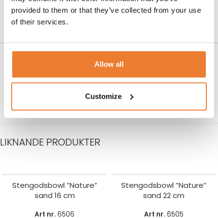
5
kr
48
kr
provided to them or that they’ve collected from your use
LÄGG TILL I VARUKORG
LÄGG TILL I VARUKORG
of their services.
Glasassiett 13,5 cm
Glasskål 14,5 cm
Allow all
Art nr.
6210
Art nr.
6212
4
kr
4
kr
Customize
LÄGG TILL I VARUKORG
LÄGG TILL I VARUKORG
LIKNANDE PRODUKTER
Stengodsbowl ”Nature”
Stengodsbowl ”Nature”
sand 16 cm
sand 22 cm
Art nr.
6506
Art nr.
6505