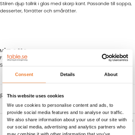
Stilren djup tallrik i glas med skarp kant. Passande till soppa,
desserter, förrätter och smårätter.
MÅTT: Ø 20,5 cm
FÄRG: Glas
SERIE: Lys klar
Consent
Details
About
RELATERADE PRODUKTER
This website uses cookies
We use cookies to personalise content and ads, to
provide social media features and to analyse our traffic.
Glöggmugg
Bestickpaket guld 3-rätters
We also share information about your use of our site with
our social media, advertising and analytics partners who
Art nr.
8501
Art nr.
6604
may combine it with other information that you’ve